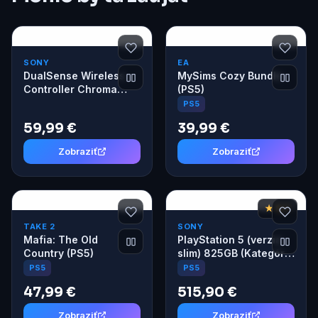
SONY
EA
DualSense Wireless
MySims Cozy Bundle
Controller Chroma
(PS5)
Pearl
PS5
59,99 €
39,99 €
Zobraziť
Zobraziť
★ 8,7
TAKE 2
SONY
Mafia: The Old
PlayStation 5 (verzia
Country (PS5)
slim) 825GB (Kategória
A)
PS5
PS5
47,99 €
515,90 €
Zobraziť
Zobraziť