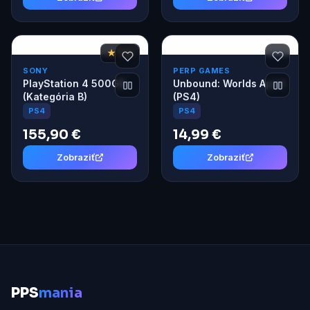
★ 7,6
SONY
PERP GAMES
PlayStation 4 500GB
Unbound: Worlds Apart
(Kategória B)
(PS4)
PS4
PS4
155,90 €
14,99 €
Zobraziť
Zobraziť
P
PS
mania