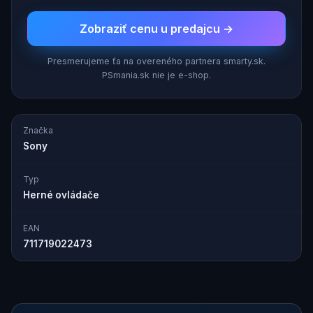
Zobraziť cenu u predajcu →
Presmerujeme ťa na overeného partnera smarty.sk.
PSmania.sk nie je e-shop.
Značka
Sony
Typ
Herné ovládače
EAN
711719022473