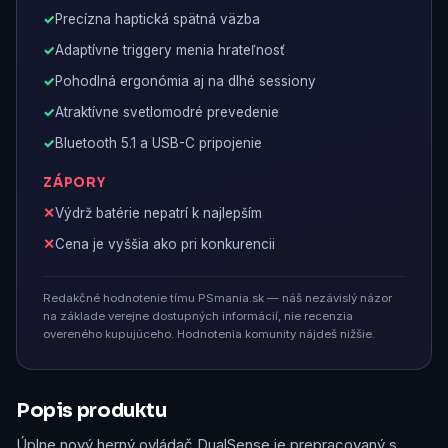
Precízna haptická spätná väzba
Adaptívne triggery menia hrateľnosť
Pohodlná ergonómia aj na dlhé sessiony
Atraktívne svetlomodré prevedenie
Bluetooth 5.1 a USB-C pripojenie
ZÁPORY
Výdrž batérie nepatrí k najlepším
Cena je vyššia ako pri konkurencii
Redakčné hodnotenie tímu PSmania.sk — náš nezávislý názor
na základe verejne dostupných informácií, nie recenzia
overeného kupujúceho. Hodnotenia komunity nájdeš nižšie.
Popis produktu
Úplne nový herný ovládač DualSense je prepracovaný s