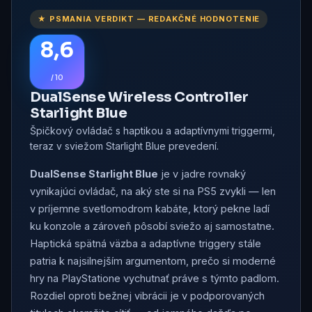
★ PSMANIA VERDIKT — REDAKČNÉ HODNOTENIE
8,6
/ 10
DualSense Wireless Controller
Starlight Blue
Špičkový ovládač s haptikou a adaptívnymi triggermi,
teraz v sviežom Starlight Blue prevedení.
DualSense Starlight Blue
je v jadre rovnaký
vynikajúci ovládač, na aký ste si na PS5 zvykli — len
v príjemne svetlomodrom kabáte, ktorý pekne ladí
ku konzole a zároveň pôsobí sviežo aj samostatne.
Haptická spätná väzba a adaptívne triggery stále
patria k najsilnejším argumentom, prečo si moderné
hry na PlayStatione vychutnať práve s týmto padlom.
Rozdiel oproti bežnej vibrácii je v podporovaných