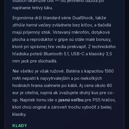
tituloch okamžite cítiť — od jemného dažďa po
napínanie tetivy luku.
Ergonómia drží štandard série DualShock, takže
dlhšie herné večery
zvládnete bez kŕčov, a tlačidlá
majú príjemný stisk. Vstavaný mikrofón, dotyková
plocha a reproduktor v gripe sú stále malé bonusy,
ktoré pri správnej hre vedia prekvapiť. Z technického
hľadiska poteší Bluetooth 5.1, USB-C a klasický 3,5
mm jack pre slúchadlá.
Nie všetko je však ružové. Batéria s kapacitou 1560
mAh nepatrí k najvytrvalejším a po niekoľkých
hodinách hrania siahnete po kábli. Aj cena okolo 80
eur je citeľná, najmä ak zvažujete druhý kus pre co-
op. Napriek tomu ide o
jasnú voľbu
pre PS5 hráčov,
ktorí chcú originál a zároveň trochu vybočiť z bielej
klasiky.
KLADY