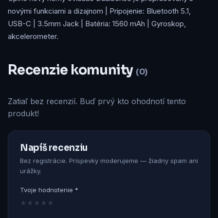
novými funkciami a dizajnom | Pripojenie: Bluetooth 5.1,
USB-C | 3.5mm Jack | Batéria: 1560 mAh | Gyroskop,
akcelerometer.
Recenzie komunity
(0)
Zatiaľ bez recenzií. Buď prvý kto ohodnotí tento
produkt!
Napíš recenziu
Bez registrácie. Príspevky moderujeme — žiadny spam ani
urážky.
Tvoje hodnotenie *
★
★
★
★
★