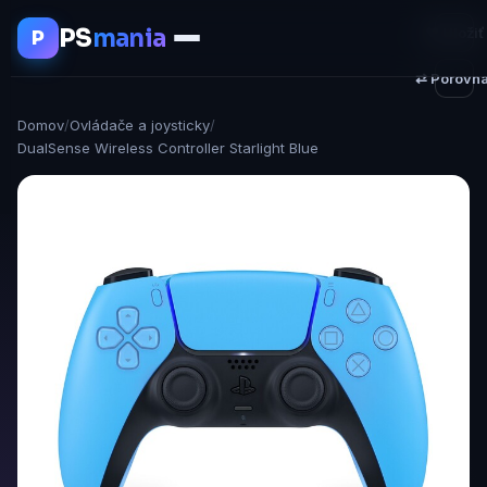
PS
mania
♥ Uložiť
P
⇄ Porovna
Domov
/
Ovládače a joysticky
/
DualSense Wireless Controller Starlight Blue