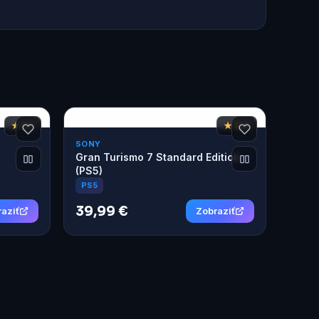
★ 8,1
★ 8,6
SONY
Gran Turismo 7 Standard Edition
(PS5)
PS5
39,99 €
aziť
Zobraziť