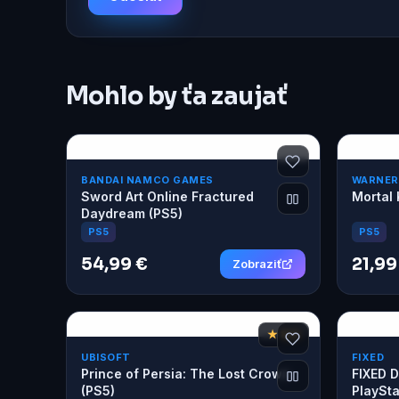
Mohlo by ťa zaujať
BANDAI NAMCO GAMES
WARNER
Sword Art Online Fractured
Mortal 
Daydream (PS5)
PS5
PS5
54,99 €
21,99
Zobraziť
★ 8,6
UBISOFT
FIXED
Prince of Persia: The Lost Crown
FIXED D
(PS5)
PlaySta