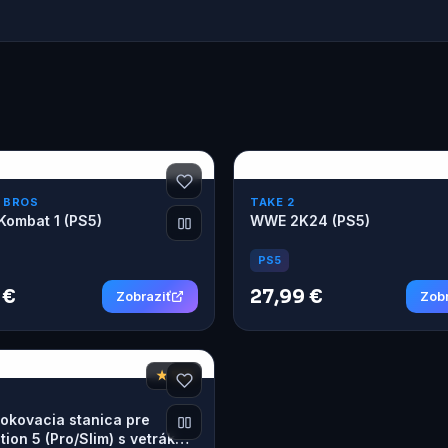
 BROS
TAKE 2
Kombat 1 (PS5)
WWE 2K24 (PS5)
PS5
 €
27,99 €
Zobraziť
Zobr
★ 7,8
okovacia stanica pre
tion 5 (Pro/Slim) s vetrákmi