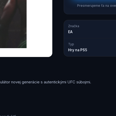
Presmerujeme ťa na over
Značka
EA
Typ
Hry na PS5
látor novej generácie s autentickými UFC súbojmi.