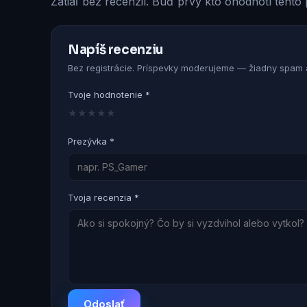
Zatiaľ bez recenzií. Buď prvý kto ohodnotí tento 
Napíš recenziu
Bez registrácie. Príspevky moderujeme — žiadny spam a
Tvoje hodnotenie *
★
★
★
★
★
Prezývka *
Tvoja recenzia *
Odoslať