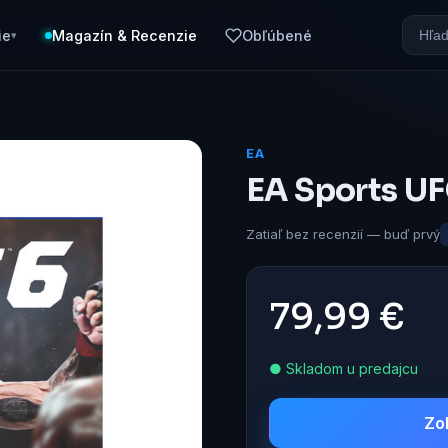
ie
Magazín & Recenzie
Obľúbené
▾
EA
EA Sports UF
Zatiaľ bez recenzií — buď prvý
79,99 €
● Skladom u predajcu
Zo