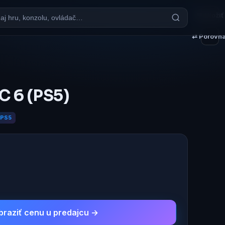
♥ Uložiť
⇄ Porovna
C 6 (PS5)
PS5
braziť cenu u predajcu →