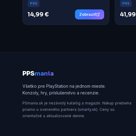
biela
PS5
PS5
14,99 €
41,99
Zobraziť
P
PS
mania
Všetko pre PlayStation na jednom mieste.
Konzoly, hry, príslušenstvo a recenzie.
PSmania.sk je nezávislý katalóg a magazín. Nákup prebieha
priamo u overeného partnera (smarty.sk). Ceny sú
orientačné a aktualizované denne.