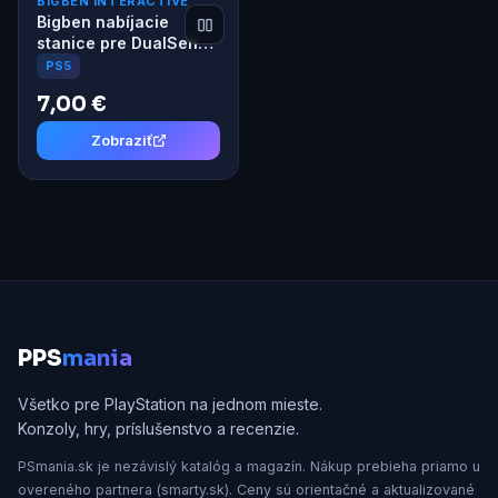
BIGBEN INTERACTIVE
Bigben nabíjacie
stanice pre DualSense
PS5 ovládače
PS5
7,00 €
Zobraziť
P
PS
mania
Všetko pre PlayStation na jednom mieste.
Konzoly, hry, príslušenstvo a recenzie.
PSmania.sk je nezávislý katalóg a magazín. Nákup prebieha priamo u
overeného partnera (smarty.sk). Ceny sú orientačné a aktualizované