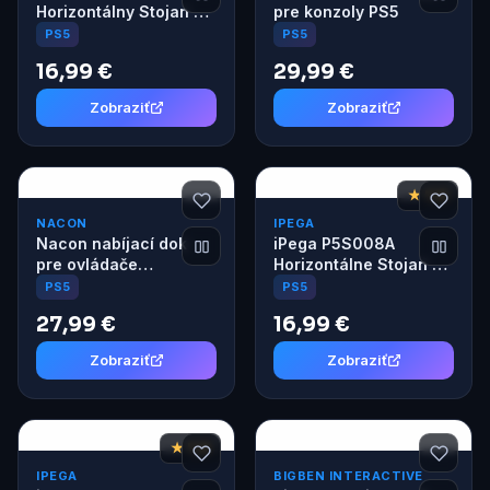
Horizontálny Stojan s
pre konzoly PS5
USB HUB pre PS5
PS5
PS5
Slim/PS5 Pro biely
16,99 €
29,99 €
Zobraziť
Zobraziť
★ 7,8
NACON
IPEGA
Nacon nabíjací dok
iPega P5S008A
pre ovládače
Horizontálne Stojan s
DualSense (PS5 slim)
USB HUB pre PS5
PS5
PS5
Slim/PS5 Pro čierny
27,99 €
16,99 €
Zobraziť
Zobraziť
★ 7,8
IPEGA
BIGBEN INTERACTIVE