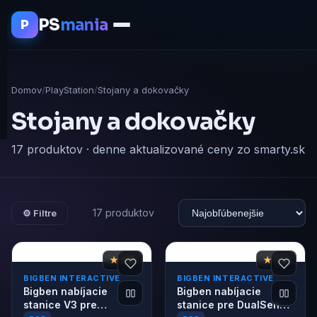
PS
mania
P
Domov
/
PlayStation
/
Stojany a dokovačky
Stojany a dokovačky
17 produktov · denne aktualizované ceny zo smarty.sk
17 produktov
⚙ Filtre
★ 7,6
★ 7,4
BIGBEN INTERACTIVE
BIGBEN INTERACTIVE
Bigben nabíjacie
Bigben nabíjacie
stanice V3 pre
stanice pre DualSense