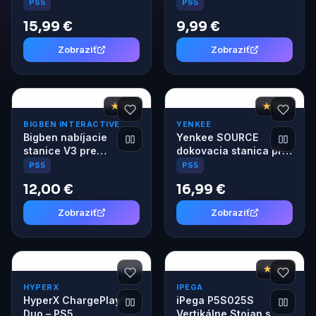
DualSense PS5
PS5 ovládače
PS5
PS5
ovládače
15,99 €
9,99 €
Zobraziť
Zobraziť
★ 7,2
★ 7,6
BIGBEN INTERACTIVE
YENKEE
Bigben nabíjacie
Yenkee SOURCE
stanice V3 pre
dokovacia stanica pre
DualSense PS5
PS5
PS5
PS5
ovládače
12,00 €
16,99 €
Zobraziť
Zobraziť
★ 7,8
HYPERX
IPEGA
HyperX ChargePlay™
iPega P5S025S
Duo – PS5
Vertikálne Stojan s