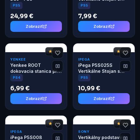
RGB pre PS5 Slim/PS5
PS5
PS5
Pro biely
24,99 €
7,99 €
Zobraziť
Zobraziť
★ 7,6
★ 7,8
YENKEE
IPEGA
Yenkee ROOT
iPega P5S025S
dokovacia stanica pre
Vertikálne Stojan s
PS4
RGB pre PS5 Slim/PS5
PS4
PS5
Pro čierny
6,99 €
10,99 €
Zobraziť
Zobraziť
★ 7,6
★ 7,2
IPEGA
SONY
iPega P5S008
Vertikálny podstavec