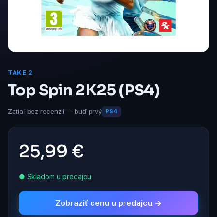
TAKE 2
Top Spin 2K25 (PS4)
Zatiaľ bez recenzií — buď prvý
PS4
25,99 €
● Skladom u predajcu
Zobraziť cenu u predajcu →