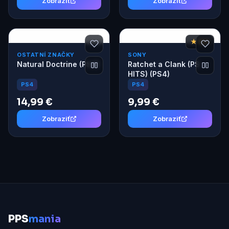
Zobraziť
Zobraziť
★ 8,3
OSTATNÍ ZNAČKY
SONY
Natural Doctrine (PS4)
Ratchet a Clank (PS
HITS) (PS4)
PS4
PS4
14,99 €
9,99 €
Zobraziť
Zobraziť
P
PS
mania