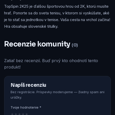
TopSpin 2K25 je ďalšou športovou hrou od 2K, ktorú musíte
hrať. Ponorte sa do sveta tenisu, v ktorom si vyskúšate, aké
je to stať sa jednotkou v tenise. Vaša cesta na vrchol začína!
Hra obsahuje slovenské titulky.
Recenzie komunity
(0)
Zatiaľ bez recenzií. Buď prvý kto ohodnotí tento
produkt!
Napíš recenziu
Bez registrácie. Príspevky moderujeme — žiadny spam ani
urážky.
Tvoje hodnotenie *
★
★
★
★
★