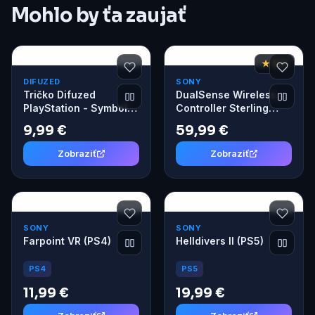
Mohlo by ťa zaujať
★ 8,6
DIFUZED
SONY
Tričko Difuzed
DualSense Wireless
PlayStation - Symbols
Controller Sterling
Logo L
Silver
9,99 €
59,99 €
Zobraziť
Zobraziť
SONY
SONY
Farpoint VR (PS4)
Helldivers II (PS5)
PS4
PS5
11,99 €
19,99 €