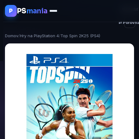
PS
mania
♥ Uložiť
P
⇄ Porovna
Domov
/
Hry na PlayStation 4
/
Top Spin 2K25 (PS4)