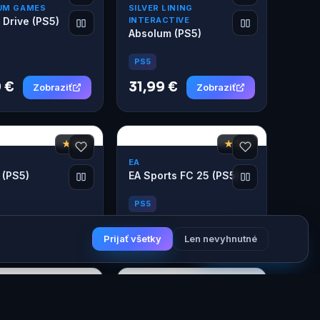
UM GAMES
SILVER LINING
 Drive (PS5)
INTERACTIVE
Absolum (PS5)
PS5
 €
31,99 €
Zobraziť
Zobraziť
★ 8,2
★ 7,6
EA
(PS5)
EA Sports FC 25 (PS5)
PS5
9 €
19,99 €
Zobraziť
Zobraziť
Prijať všetky
Len nevyhnutné
AI Game Guru
★ 6,8
NACON
 Life (PS5)
Taxi Life: A City Driving