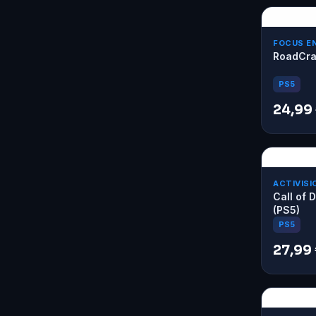
FOCUS E
RoadCraf
PS5
24,99
ACTIVISI
Call of 
(PS5)
PS5
27,99