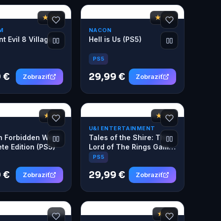
★ 8,7
★ 7,6
M
NACON
t Evil 8 Village
Hell is Us (PS5)
PS5
 €
29,99 €
Zobraziť
Zobraziť
★ 9,1
★ 7,2
U&I ENTERTAINMENT
n Forbidden West:
Tales of the Shire: The
te Edition (PS5)
Lord of The Rings Game
(PS5)
PS5
 €
29,99 €
Zobraziť
Zobraziť
★ 8,1