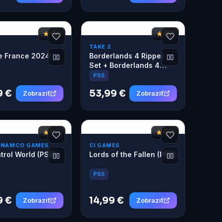
★ 7,2
★ 8,2
TAKE 2
e France 2024
Borderlands 4 Ripper
Set + Borderlands 4
(PS5)
PS5
9 €
53,99 €
Zobraziť
Zobraziť
★ 7,2
★ 7,8
 NAMCO GAMES
CI GAMES
trol World (PS5)
Lords of the Fallen (PS5)
PS5
9 €
14,99 €
Zobraziť
Zobraziť