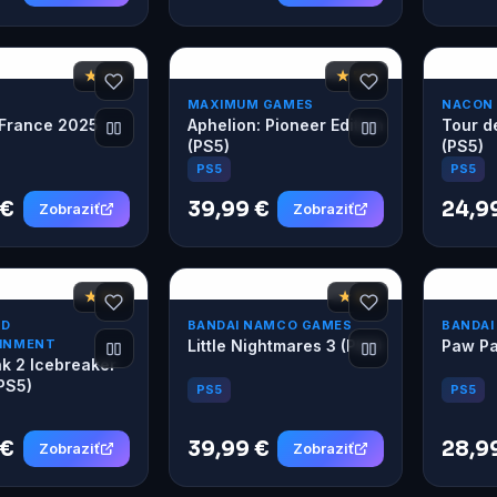
★ 7,2
★ 7,6
MAXIMUM GAMES
NACON
 France 2025
Aphelion: Pioneer Edition
Tour d
(PS5)
(PS5)
PS5
PS5
 €
39,99 €
24,9
Zobraziť
Zobraziť
★ 8,2
★ 8,2
ND
BANDAI NAMCO GAMES
BANDAI
INMENT
Little Nightmares 3 (PS5)
Paw Pa
k 2 Icebreaker
(PS5)
PS5
PS5
 €
39,99 €
28,9
Zobraziť
Zobraziť