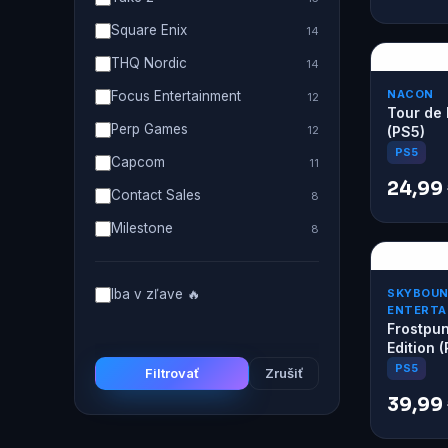
Square Enix
14
THQ Nordic
14
NACON
Focus Entertainment
12
Tour de
Perp Games
12
(PS5)
PS5
Capcom
11
24,99
Contact Sales
8
Milestone
8
Iba v zľave 🔥
SKYBOU
ENTERTA
Frostpun
Edition 
PS5
Filtrovať
Zrušiť
39,99