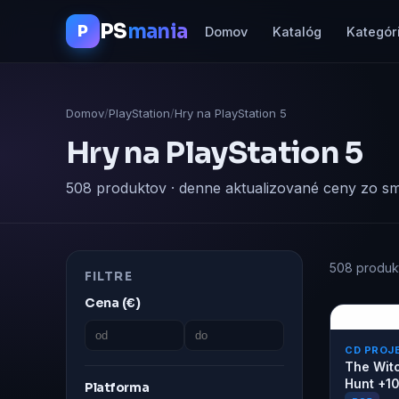
PS
mania
P
Domov
Katalóg
Kategór
Domov
/
PlayStation
/
Hry na PlayStation 5
Hry na PlayStation 5
508 produktov · denne aktualizované ceny zo sm
508 produk
FILTRE
Cena (€)
CD PROJ
The Witc
Hunt +10
Platforma