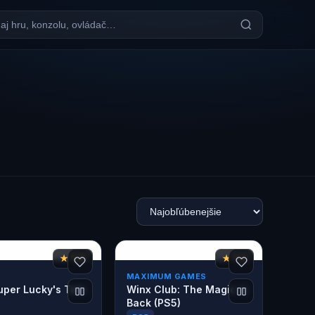
★ 7,6
★ 7,2
MAXIMUM GAMES
per Lucky's Tale
Winx Club: The Magic is
Back (PS5)