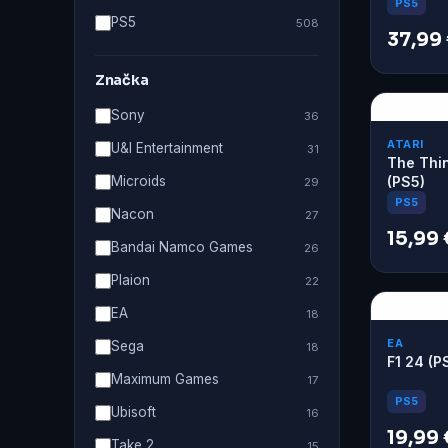
Steelboo
PS5
PS5
508
37,99
Značka
Sony
36
ATARI
U&I Entertainment
31
The Thi
Microids
(PS5)
29
PS5
Nacon
27
15,99 
Bandai Namco Games
26
Plaion
22
EA
18
EA
Sega
18
F1 24 (P
Maximum Games
17
PS5
Ubisoft
16
19,99 
Take 2
15