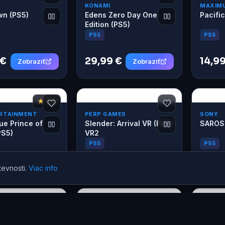
KONAMI
MAXIM
wn (PS5)
Edens Zero Day One
Pacific
Edition (PS5)
PS5
PS5
 €
29,99 €
14,99
Zobraziť
Zobraziť
★ 7,8
ERTAINMENT
PERP GAMES
SONY
ue Prince of
Slender: Arrival VR (PS5)
SAROS 
PS5)
VR2
PS5
PS5
€
19,99 €
54,9
Zobraziť
Zobraziť
tevnosti.
Viac info
★ 8,5
SONY
PLAION
 Shadow
Lost Soul Aside (PS5)
Wobbly