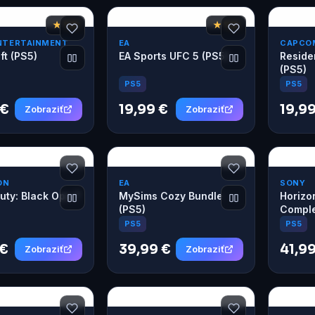
★ 7,8
★ 7,6
NTERTAINMENT
EA
CAPCO
t (PS5)
EA Sports UFC 5 (PS5)
Residen
(PS5)
PS5
PS5
 €
19,99 €
19,99
Zobraziť
Zobraziť
ON
EA
SONY
Duty: Black Ops 7
MySims Cozy Bundle
Horizo
(PS5)
Comple
PS5
PS5
 €
39,99 €
41,99
Zobraziť
Zobraziť