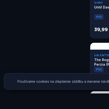
SONY
Until Da
PS5
39,99
U&I ENT
The Rog
Perzia (
PS5
21,99 
Používame cookies na zlepšenie zážitku a meranie návš
SEGA
Sonic X