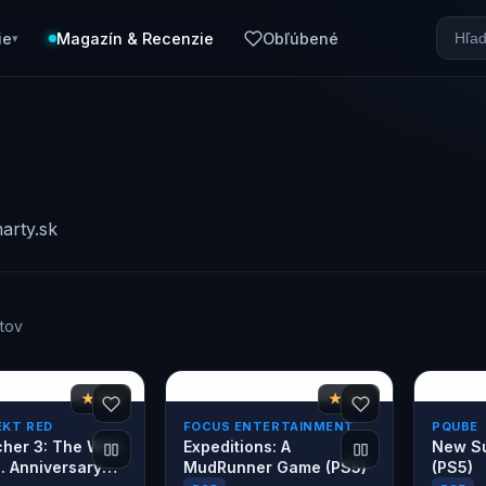
ie
Magazín & Recenzie
Obľúbené
▾
arty.sk
tov
★ 9,2
★ 7,4
EKT RED
FOCUS ENTERTAINMENT
PQUBE
her 3: The Wild
Expeditions: A
New Su
. Anniversary
MudRunner Game (PS5)
(PS5)