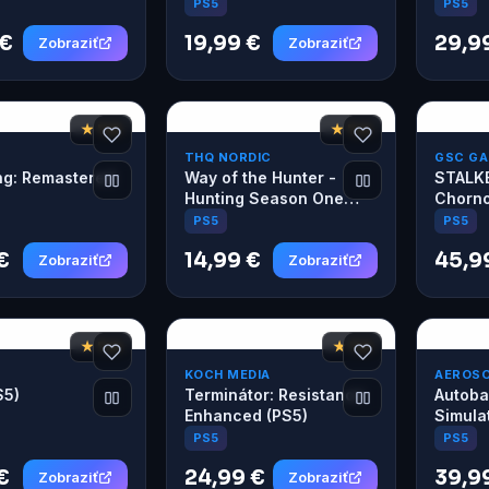
k (PS5)
PS5
PS5
 €
19,99 €
29,9
Zobraziť
Zobraziť
★ 7,6
★ 7,4
THQ NORDIC
GSC G
ng: Remastered
Way of the Hunter -
STALKE
Hunting Season One
Chorno
(PS5)
Edition
PS5
PS5
€
14,99 €
45,9
Zobraziť
Zobraziť
★ 7,4
★ 7,2
KOCH MEDIA
AEROS
S5)
Terminátor: Resistance
Autoba
Enhanced (PS5)
Simula
Edition
PS5
PS5
€
24,99 €
39,9
Zobraziť
Zobraziť