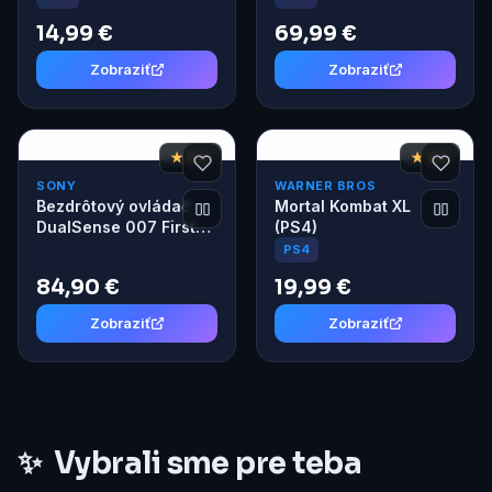
14,99 €
69,99 €
Zobraziť
Zobraziť
★ 8,6
★ 8,2
SONY
WARNER BROS
Bezdrôtový ovládač
Mortal Kombat XL
DualSense 007 First
(PS4)
Light Limited Edition
PS4
84,90 €
19,99 €
Zobraziť
Zobraziť
✨
Vybrali sme pre teba