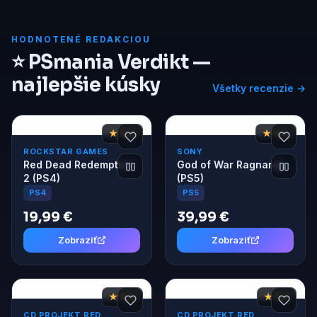
HODNOTENÉ REDAKCIOU
⭐ PSmania Verdikt —
najlepšie kúsky
Všetky recenzie →
★ 9,4
★ 9,4
ROCKSTAR GAMES
SONY
Red Dead Redemption
God of War Ragnarok
2 (PS4)
(PS5)
PS4
PS5
19,99 €
39,99 €
Zobraziť
Zobraziť
★ 9,4
★ 9,2
CD PROJEKT RED
CD PROJEKT RED