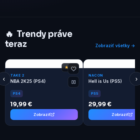
🔥
Trendy práve
teraz
Zobraziť všetky →
★ 7,8
TAKE 2
NACON
‹
›
NBA 2K25 (PS4)
Hell is Us (PS5)
PS4
PS5
19,99 €
29,99 €
Zobraziť
Zobraziť