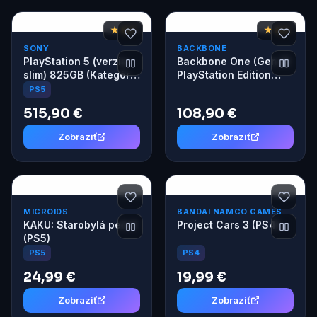
★ 8,7
★ 8,3
SONY
BACKBONE
PlayStation 5 (verzia
Backbone One (Gen 2)
slim) 825GB (Kategória
PlayStation Edition
A)
USB-C
PS5
515,90 €
108,90 €
Zobraziť
Zobraziť
MICROIDS
BANDAI NAMCO GAMES
KAKU: Starobylá pečať
Project Cars 3 (PS4)
(PS5)
PS4
PS5
24,99 €
19,99 €
Zobraziť
Zobraziť