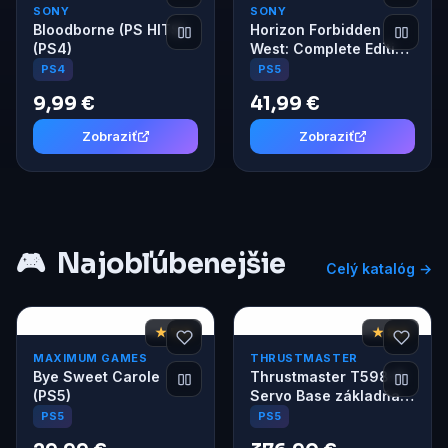
SONY
SONY
Bloodborne (PS HITS)
Horizon Forbidden
(PS4)
West: Complete Edition
(PS5)
PS4
PS5
9,99 €
41,99 €
Zobraziť
Zobraziť
🎮
Najobľúbenejšie
Celý katalóg →
★ 7,6
★ 8,6
MAXIMUM GAMES
THRUSTMASTER
Bye Sweet Carole
Thrustmaster T598-P
(PS5)
Servo Base základňa
pre volant a pedále
PS5
PS5
PS5/PS4/PC