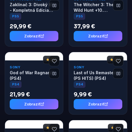
Zaklínač 3: Divoký Hon
The Witcher 3: The
- Kompletná Edícia
Wild Hunt +10.
(anglická verzia) (PS5)
Anniversary Steelbook
PS5
PS5
(PS5)
29,99 €
37,99 €
Zobraziť
Zobraziť
★ 9,2
★ 9,2
SONY
SONY
God of War Ragnarok
Last of Us Remastered
(PS4)
(PS HITS) (PS4)
PS4
PS4
21,99 €
9,99 €
Zobraziť
Zobraziť
★ 9,2
★ 9,1