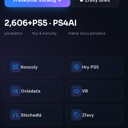
Preskúmať katalóg →
🔥 Zľavy dnes
2,606+
PS5 · PS4
AI
produktov
hry & konzoly
Game Guru poradca
Konzoly
Hry PS5
Ovládače
VR
Slúchadlá
Zľavy