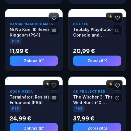
★ 7,6
BANDAI NAMCO GAMES
DIFUZED
Ni No Kuni II: Revenant
Tepláky PlayStation -
Kingdom (PS4)
Console and
Controller M
PS4
11,99 €
20,99 €
Zobraziť
Zobraziť
★ 7,2
★ 9,2
KOCH MEDIA
CD PROJEKT RED
Terminátor: Resistance
The Witcher 3: The
Enhanced (PS5)
Wild Hunt +10.
Anniversary Steelbook
PS5
PS5
(PS5)
24,99 €
37,99 €
Zobraziť
Zobraziť