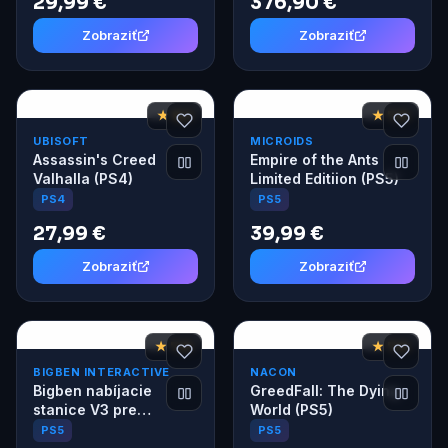
29,99 €
376,90 €
Zobraziť
Zobraziť
★ 8,2
★ 7,6
UBISOFT
MICROIDS
Assassin's Creed
Empire of the Ants
Valhalla (PS4)
Limited Editiion (PS5)
PS4
PS5
27,99 €
39,99 €
Zobraziť
Zobraziť
★ 7,6
★ 7,6
BIGBEN INTERACTIVE
NACON
Bigben nabíjacie
GreedFall: The Dying
stanice V3 pre
World (PS5)
DualSense PS5
PS5
PS5
ovládače