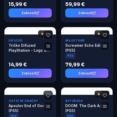
15,99 €
59,99 €
Zobraziť
Zobraziť
★ 7,8
★ 7,6
DIFUZED
MILESTONE
Tričko Difuzed
Screamer Echo Edition
PlayStation - Logo a
(PS5)
Symbol XL
PS5
14,99 €
79,99 €
Zobraziť
Zobraziť
★ 8,6
OSTATNÍ ZNAČKY
BETHESDA
Apsulov End of Gods
DOOM: The Dark Ages
(PS5)
(PS5)
PS5
PS5