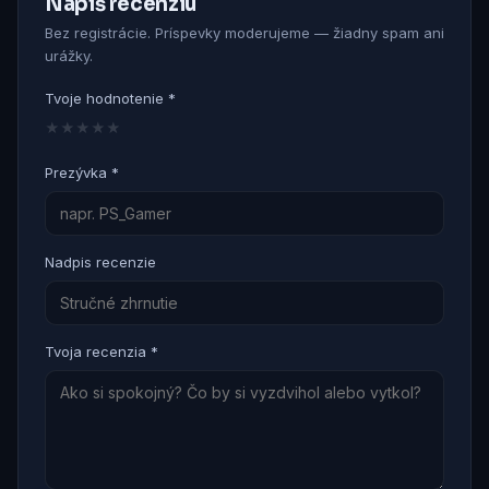
Napíš recenziu
Bez registrácie. Príspevky moderujeme — žiadny spam ani
urážky.
Tvoje hodnotenie *
★
★
★
★
★
Prezývka *
Nadpis recenzie
Tvoja recenzia *