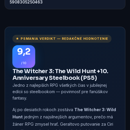
5908305250463
★ PSMANIA VERDIKT — REDAKČNÉ HODNOTENIE
9,2
/ 10
The Witcher 3: The Wild Hunt +10.
Anniversary Steelbook (PS5)
Jedno z najlepších RPG všetkých čias v jubilejnej
edícii so steelbookom — povinnosť pre fanúšikov
fantasy.
Aj po desiatich rokoch zostáva
The Witcher 3: Wild
Hunt
jedným z najsilnejších argumentov, prečo má
žáner RPG zmysel hrať. Geraltovo putovanie za Ciri