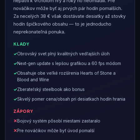
nepatril k vrcholom hry a roky ho neomladili. Pre
nováčikov môže byť aj prvých pár hodín pomalších.
Za necelých 38 € však dostávate desiatky až stovky
hodín špičkového obsahu — to je jednoducho
neprekonateľná ponuka.
KLADY
Obrovský svet plný kvalitných vedľajších úloh
Next-gen update s lepšou grafikou a 60 fps módom
Obsahuje obe veľké rozšírenia Hearts of Stone a
Blood and Wine
Zberateľský steelbook ako bonus
Skvelý pomer cena/obsah pri desiatkach hodín hrania
ZÁPORY
Bojový systém pôsobí miestami zastaralo
Pre nováčikov môže byť úvod pomalší