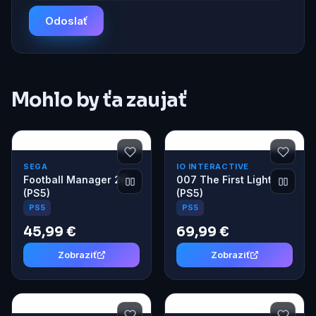
Odoslať
Mohlo by ťa zaujať
SEGA
IO INTERACTIVE
Football Manager 26
007 The First Light
(PS5)
(PS5)
PS5
PS5
45,99 €
69,99 €
Zobraziť
Zobraziť