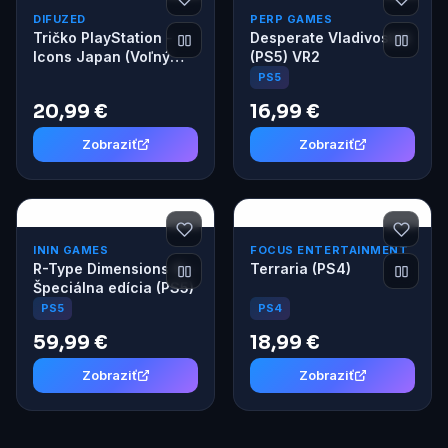
DIFUZED
PERP GAMES
Tričko PlayStation -
Desperate Vladivostok
Icons Japan (Voľný
(PS5) VR2
strih) XL
PS5
20,99 €
16,99 €
Zobraziť
Zobraziť
ININ GAMES
FOCUS ENTERTAINMENT
R-Type Dimensions III -
Terraria (PS4)
Špeciálna edícia (PS5)
PS4
PS5
59,99 €
18,99 €
Zobraziť
Zobraziť