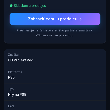
● Skladom u predajcu
Zobraziť cenu u predajcu →
Presmerujeme ťa na overeného partnera smarty.sk.
PSmania.sk nie je e-shop.
Značka
CD Projekt Red
Platforma
PS5
Typ
Hry na PS5
EAN