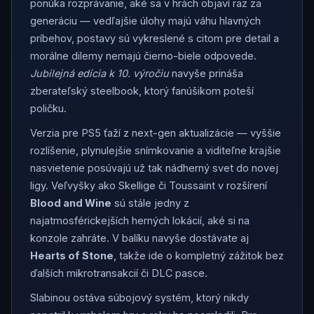
ponúka rozprávanie, aké sa v hrách objaví raz za
generáciu — vedľajšie úlohy majú váhu hlavných
príbehov, postavy sú vykreslené s citom pre detail a
morálne dilemy nemajú čierno-biele odpovede.
Jubilejná edícia k 10. výročiu
navyše prináša
zberateľský steelbook, ktorý fanúšikom poteší
poličku.
Verzia pre PS5 ťaží z next-gen aktualizácie — vyššie
rozlíšenie, plynulejšie snímkovanie a viditeľne krajšie
nasvietenie posúvajú už tak nádherný svet do novej
ligy. Veľvyšky ako Skellige či Toussaint v rozšírení
Blood and Wine
sú stále jedny z
najatmosférickejších herných lokácií, aké si na
konzole zahráte. V balíku navyše dostávate aj
Hearts of Stone
, takže ide o kompletný zážitok bez
ďalších mikrotransakcií či DLC pasce.
Slabinou ostáva súbojový systém, ktorý nikdy