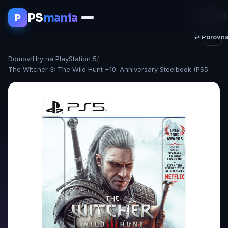
PS
mania
♥ Uložiť
P
⇄ Porovna
Domov
/
Hry na PlayStation 5
/
The Witcher 3: The Wild Hunt +10. Anniversary Steelbook (PS5