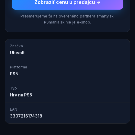
Zobraziť cenu u predajcu →
Presmerujeme ťa na overeného partnera smarty.sk.
PSmania.sk nie je e-shop.
Značka
Ubisoft
Platforma
PS5
Typ
Hry na PS5
EAN
3307216174318