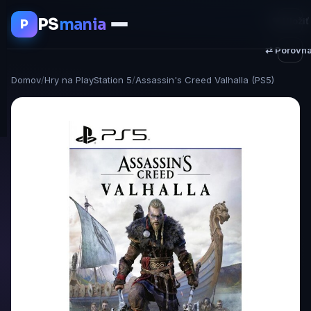
PS
mania
♥ Uložiť
P
⇄ Porovna
Domov
/
Hry na PlayStation 5
/
Assassin's Creed Valhalla (PS5)