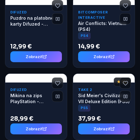
DIFUZED
BITCOMPOSER
Puzdro na platobné
INTERACTIVE
Air Conflicts: Vietnam
karty Difuzed -
(PS4)
PlayStation
PS4
12,99 €
14,99 €
Zobraziť
Zobraziť
★ 8,2
DIFUZED
TAKE 2
Mikina na zips
Sid Meier's Civilization
PlayStation -
VII Deluxe Edition (PS5)
Japanese Logo M
PS5
28,99 €
37,99 €
Zobraziť
Zobraziť