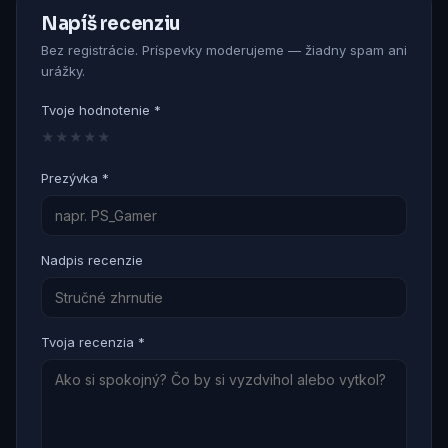
Napíš recenziu
Bez registrácie. Príspevky moderujeme — žiadny spam ani
urážky.
Tvoje hodnotenie *
★
★
★
★
★
Prezývka *
Nadpis recenzie
Tvoja recenzia *