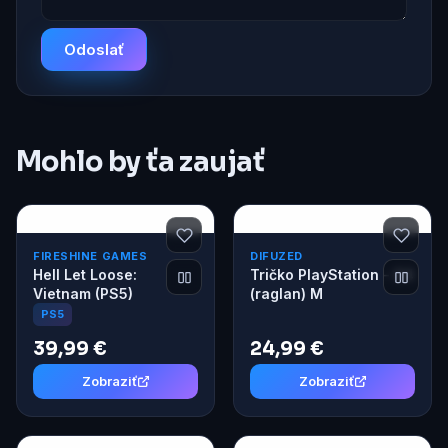
Odoslať
Mohlo by ťa zaujať
FIRESHINE GAMES
DIFUZED
Hell Let Loose:
Tričko PlayStation - 94
Vietnam (PS5)
(raglan) M
PS5
39,99 €
24,99 €
Zobraziť
Zobraziť