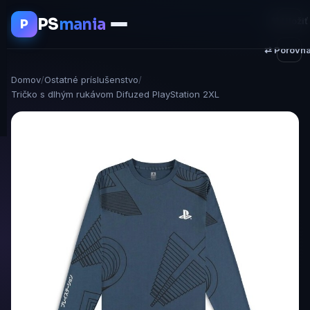
PS
mania
♥ Uložiť
P
⇄ Porovna
Domov
/
Ostatné príslušenstvo
/
Tričko s dlhým rukávom Difuzed PlayStation 2XL