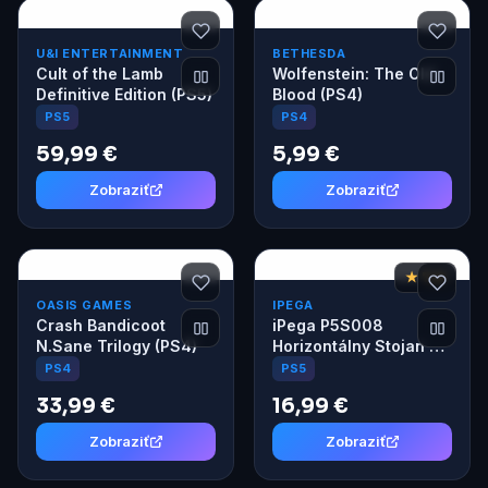
U&I ENTERTAINMENT
BETHESDA
Cult of the Lamb
Wolfenstein: The Old
Definitive Edition (PS5)
Blood (PS4)
PS5
PS4
59,99 €
5,99 €
Zobraziť
Zobraziť
★ 7,6
OASIS GAMES
IPEGA
Crash Bandicoot
iPega P5S008
N.Sane Trilogy (PS4)
Horizontálny Stojan s
USB HUB pre PS5
PS4
PS5
Slim/PS5 Pro biely
33,99 €
16,99 €
Zobraziť
Zobraziť