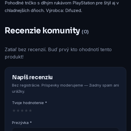
Pohodlné tričko s dlhým rukávom PlayStation pre štýl aj v
chladnejších dňoch. Výrobca: Difuzed.
Recenzie komunity
(0)
Zatiaľ bez recenzií. Buď prvý kto ohodnotí tento
produkt!
Napíš recenziu
Bez registrácie. Príspevky moderujeme — žiadny spam ani
urážky.
Tvoje hodnotenie *
★
★
★
★
★
Prezývka *