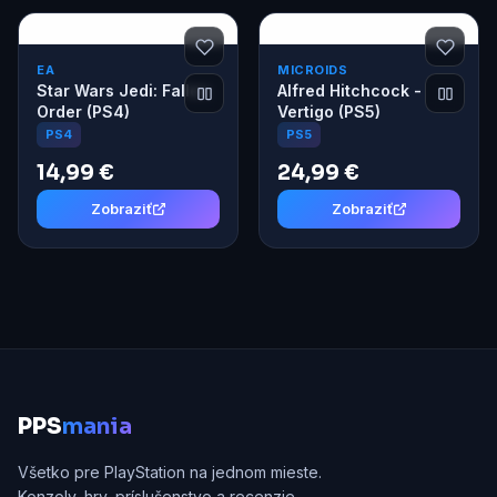
EA
MICROIDS
Star Wars Jedi: Fallen
Alfred Hitchcock -
Order (PS4)
Vertigo (PS5)
PS4
PS5
14,99 €
24,99 €
Zobraziť
Zobraziť
P
PS
mania
Všetko pre PlayStation na jednom mieste.
Konzoly, hry, príslušenstvo a recenzie.