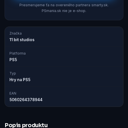
Presmerujeme ťa na overeného partnera smarty.sk.
PSmania.sk nie je e-shop.
Značka
11 bit studios
Platforma
PS5
Typ
Hry na PS5
EAN
5060264378944
Popis produktu