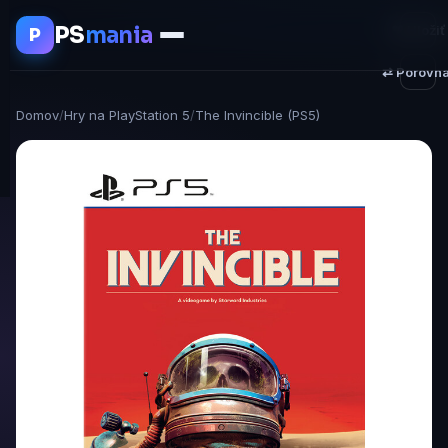
PS
mania
♥ Uložiť
P
⇄ Porovna
Domov
/
Hry na PlayStation 5
/
The Invincible (PS5)