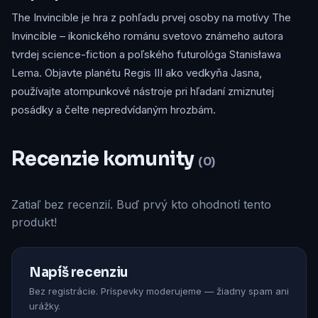
The Invincible je hra z pohľadu prvej osoby na motívy The
Invincible – ikonického románu svetovo známeho autora
tvrdej science-fiction a poľského futurológa Stanisława
Lema. Objavte planétu Regis III ako vedkyňa Jasna,
používajte atompunkové nástroje pri hľadaní zmiznutej
posádky a čelte nepredvídaným hrozbám.
Recenzie komunity
(0)
Zatiaľ bez recenzií. Buď prvý kto ohodnotí tento
produkt!
Napíš recenziu
Bez registrácie. Príspevky moderujeme — žiadny spam ani
urážky.