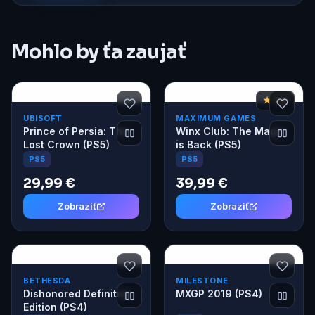
Mohlo by ťa zaujať
★ 7,2
UBISOFT
MAXIMUM GAMES
Prince of Persia: The
Winx Club: The Magic
Lost Crown (PS5)
is Back (PS5)
PS5
PS5
29,99 €
39,99 €
Zobraziť
Zobraziť
BETHESDA
MILESTONE
Dishonored Definitive
MXGP 2019 (PS4)
Edition (PS4)