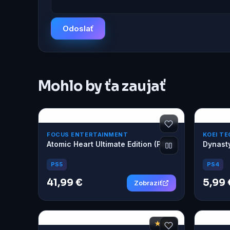
Odoslať
Mohlo by ťa zaujať
FOCUS ENTERTAINMENT
KOEI T
Atomic Heart Ultimate Edition (PS5)
Dynasty
PS5
PS4
41,99 €
5,99 
Zobraziť
★ 8,3