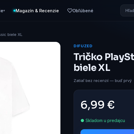
ie
Magazín & Recenzie
Obľúbené
▾
ssic biele XL
DIFUZED
Tričko PlaySt
biele XL
Zatiaľ bez recenzií — buď prvý
6,99 €
● Skladom u predajcu