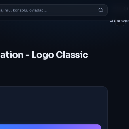
♥ Uložiť
⇄ Porovna
ation - Logo Classic