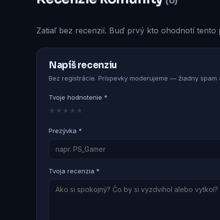
(0)
Zatiaľ bez recenzií. Buď prvý kto ohodnotí tento 
Napíš recenziu
Bez registrácie. Príspevky moderujeme — žiadny spam a
Tvoje hodnotenie *
★
★
★
★
★
Prezývka *
Tvoja recenzia *