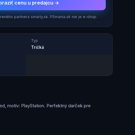
braziť cenu u predajcu →
eného partnera smarty.sk. PSmania.sk nie je e-shop.
Typ
Tričká
ed, motív: PlayStation. Perfektný darček pre