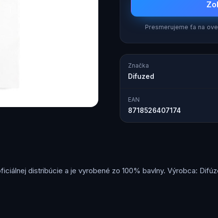
Zo
Presmerujeme ťa na over
Značka
Difuzed
EAN
8718526407174
ficiálnej distribúcie a je vyrobené zo 100% bavlny. Výrobca: Difúz