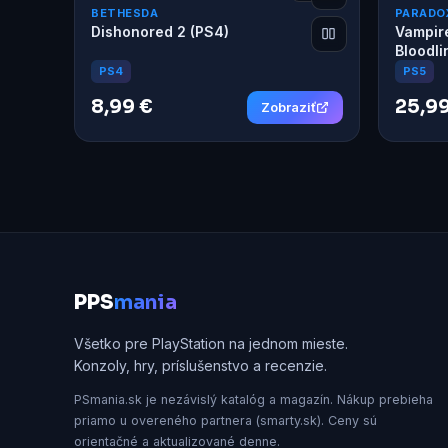
BETHESDA
PARADO
Dishonored 2 (PS4)
Vampir
Bloodli
PS4
PS5
8,99 €
25,99
Zobraziť
P
PS
mania
Všetko pre PlayStation na jednom mieste.
Konzoly, hry, príslušenstvo a recenzie.
PSmania.sk je nezávislý katalóg a magazín. Nákup prebieha
priamo u overeného partnera (smarty.sk). Ceny sú
orientačné a aktualizované denne.