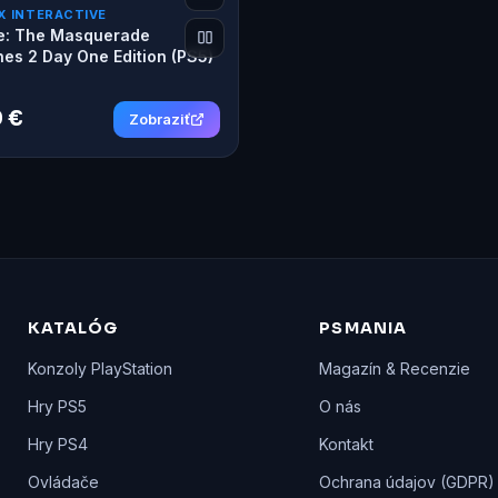
X INTERACTIVE
e: The Masquerade
nes 2 Day One Edition (PS5)
 €
Zobraziť
KATALÓG
PSMANIA
Konzoly PlayStation
Magazín & Recenzie
Hry PS5
O nás
Hry PS4
Kontakt
Ovládače
Ochrana údajov (GDPR)