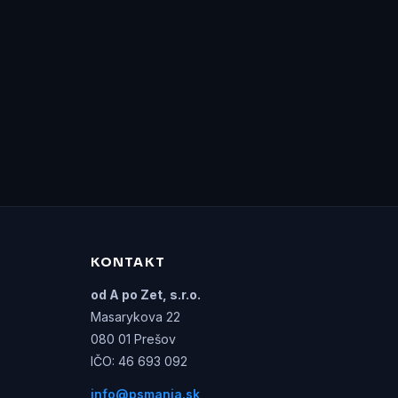
KONTAKT
od A po Zet, s.r.o.
Masarykova 22
080 01 Prešov
IČO: 46 693 092
info@psmania.sk