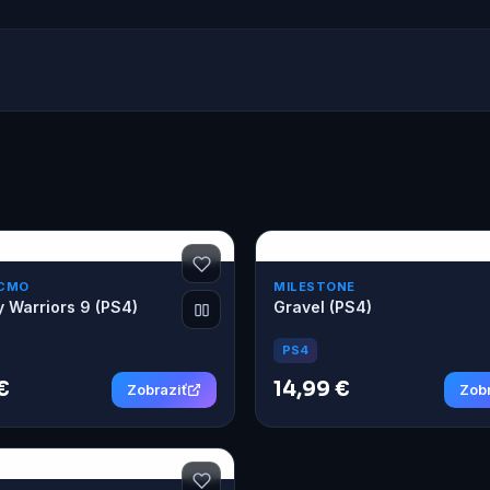
ECMO
MILESTONE
 Warriors 9 (PS4)
Gravel (PS4)
PS4
€
14,99 €
Zobraziť
Zobr