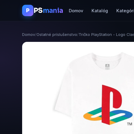
PS
mania
P
Domov
Katalóg
Kategór
Domov
/
Ostatné príslušenstvo
/
Tričko PlayStation - Logo Cla