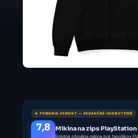
★ PSMANIA VERDIKT — REDAKČNÉ HODNOTENIE
7,8
Mikina na zips PlayStation 
Solídna oficiálna mikina pre fanúšikov P