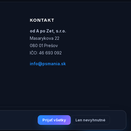
KONTAKT
od A po Zet, s.r.o.
Masarykova 22
080 01 Prešov
IČO: 46 693 092
info@psmania.sk
t — PSmania.sk nie je oficiálne prepojená so spoločnosťou
Prijať všetky
Len nevyhnutné
AI Game Guru