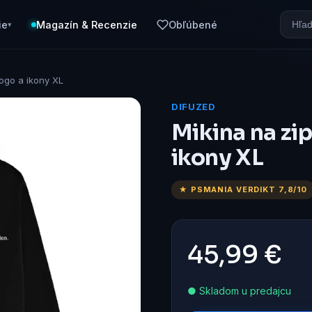
ie
Magazín & Recenzie
Obľúbené
▾
Logo a ikony XL
DIFUZED
Mikina na zip
ikony XL
★ PSMANIA VERDIKT 7,8/10
45,99 €
● Skladom u predajcu