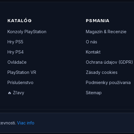
KATALÓG
PSMANIA
Konzoly PlayStation
Magazín & Recenzie
Hry PS5
O nás
Hry PS4
Kontakt
Ovládače
Ochrana údajov (GDPR)
PlayStation VR
Zásady cookies
Príslušenstvo
Podmienky používania
🔥 Zľavy
Sitemap
yhradené. PlayStation je ochranná známka Sony Interactive Entertainmen
tevnosti.
Viac info
Sony.