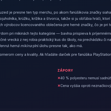
uzed je presne ten typ merchu, po akom fanúšikovia značky siaha
uholníka, krúžku, krížika a štvorca, takže si ju obľúbia hráči, kto
ných výrobcov licencovaného oblečenia pre herné značky, čo je pri
dom pri mikinách tejto kategórie — bavlna prispieva k príjemnému 
čné vrecká z nej robia praktický kus do školy, na prechádzku či n
enná herná mikina
plní úlohu presne tak, ako má.
merom ceny a kvality. Ak hľadáte darček pre fanúšika PlayStation
ZÁPORY
40 % polyesteru nemusí sadnúť
Cena vyššia oproti neznačkový