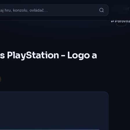
♥ Uložiť
⇄ Porovna
s PlayStation - Logo a