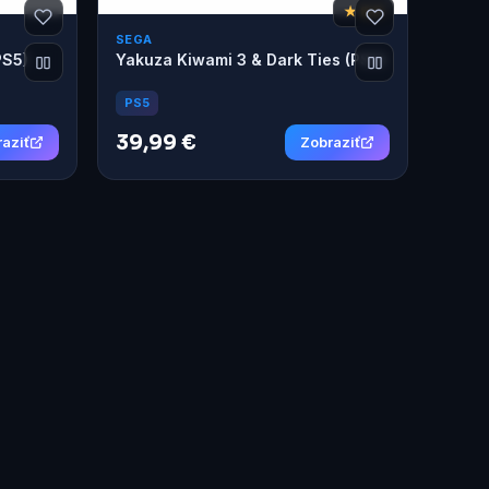
★ 8,5
SEGA
PS5)
Yakuza Kiwami 3 & Dark Ties (PS5)
PS5
39,99 €
aziť
Zobraziť