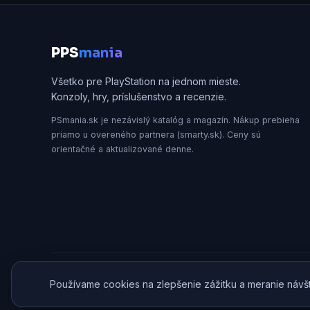
P
PS
mania
Všetko pre PlayStation na jednom mieste.
Konzoly, hry, príslušenstvo a recenzie.
PSmania.sk je nezávislý katalóg a magazín. Nákup prebieha
priamo u overeného partnera (smarty.sk). Ceny sú
orientačné a aktualizované denne.
© 2026 PSmania.sk · od A po Zet, s.r.o. · Všetky práva v
Používame cookies na zlepšenie zážitku a meranie návš