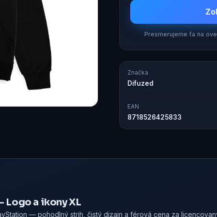
Zo
Presmerujeme ťa na over
Značka
Difuzed
EAN
8718526425833
- Logo a ikony XL
layStation — pohodlný strih, čistý dizajn a férová cena za licencova