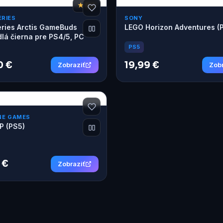
★ 8,3
ERIES
SONY
eries Arctis GameBuds
LEGO Horizon Adventures (
lá čierna pre PS4/5, PC
PS5
0 €
19,99 €
Zobraziť
Zobr
NE GAMES
 P (PS5)
 €
Zobraziť