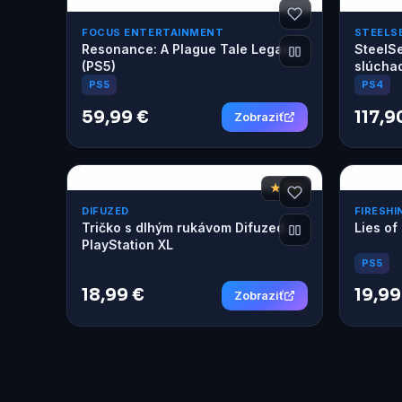
FOCUS ENTERTAINMENT
STEELS
Resonance: A Plague Tale Legacy
SteelS
(PS5)
slúchad
PS5
PS4
59,99 €
117,9
Zobraziť
★ 7,8
DIFUZED
FIRESHI
Tričko s dlhým rukávom Difuzed
Lies of
PlayStation XL
PS5
18,99 €
19,99
Zobraziť