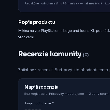
Redakčné hodnotenie tímu PSmania.sk — náš nezávislý názor 
Popis produktu
Mikina na zip PlayStation - Logo and Icons XL pochádz
vreckami.
Recenzie komunity
(0)
Zatiaľ bez recenzií. Buď prvý kto ohodnotí tento 
Napíš recenziu
Bez registrácie. Príspevky moderujeme — žiadny spam a
Tvoje hodnotenie *
★
★
★
★
★