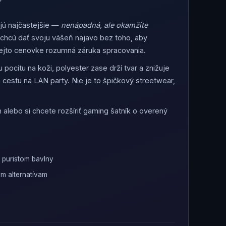
jú najčastejšie —
nenápadná, ale okamžite
rí chcú dať svoju vášeň najavo bez toho, aby
 tejto cenovke rozumná záruka spracovania.
pocitu na koži, polyester zase drží tvar a znižuje
a cestu na LAN party. Nie je to špičkový streetwear,
 alebo si chcete rozšíriť gaming šatník o overený
 puristom bavlny
m alternatívam