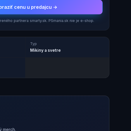
braziť cenu u predajcu →
eného partnera smarty.sk. PSmania.sk nie je e-shop.
Typ
Mikiny a svetre
ný merch.