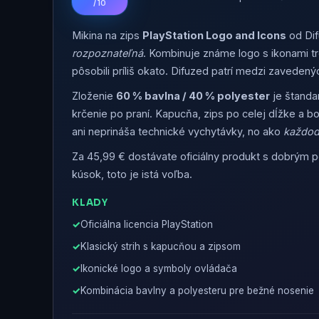
/ 10
Mikina na zips
PlayStation Logo and Icons
od Dif
rozpoznateľná
. Kombinuje známe logo s ikonami troj
pôsobili príliš okato. Difuzed patrí medzi zavede
Zloženie
60 % bavlna / 40 % polyester
je štandar
krčenie po praní. Kapucňa, zips po celej dĺžke a bo
ani neprináša technické vychytávky, no ako
každod
Za 45,99 € dostávate oficiálny produkt s dobrým po
kúsok, toto je istá voľba.
KLADY
Oficiálna licencia PlayStation
Klasický strih s kapucňou a zipsom
Ikonické logo a symboly ovládača
Kombinácia bavlny a polyesteru pre bežné nosenie