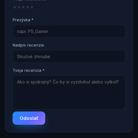
★
★
★
★
★
Prezývka *
Nadpis recenzie
Tvoja recenzia *
Odoslať