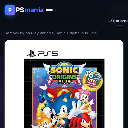
PS
mania
♥ Uložiť
P
⇄ Porovna
Domov
/
Hry na PlayStation 5
/
Sonic Origins Plus (PS5)