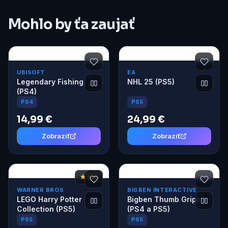
Mohlo by ťa zaujať
UBISOFT
EA
Legendary Fishing
NHL 25 (PS5)
(PS4)
PS5
PS4
14,99 €
24,99 €
Zobraziť
Zobraziť
★ 8,2
WARNER BROS
BIGBEN INTERACTIVE
LEGO Harry Potter
Bigben Thumb Grips
Collection (PS5)
(PS4 a PS5)
PS5
PS5