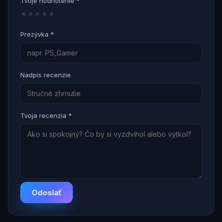
Tvoje hodnotenie *
★
★
★
★
★
Prezývka *
Nadpis recenzie
Tvoja recenzia *
Odoslať