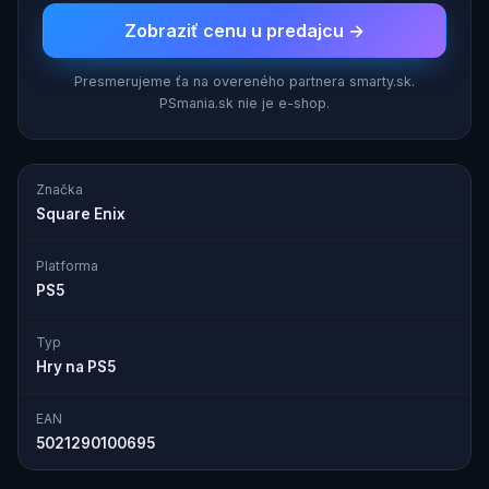
Zobraziť cenu u predajcu →
Presmerujeme ťa na overeného partnera smarty.sk.
PSmania.sk nie je e-shop.
Značka
Square Enix
Platforma
PS5
Typ
Hry na PS5
EAN
5021290100695