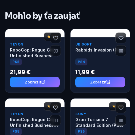
Mohlo by ťa zaujať
★ 7,8
TEYON
UBISOFT
RoboCop: Rogue City -
Rabbids Invasion (PS4)
Unfinished Business
(PS5)
PS4
PS5
21,99 €
11,99 €
Zobraziť
Zobraziť
★ 7,8
★ 8,6
TEYON
SONY
RoboCop: Rogue City -
Gran Turismo 7
Unfinished Business
Standard Edition (PS5)
(PS5)
PS5
PS5