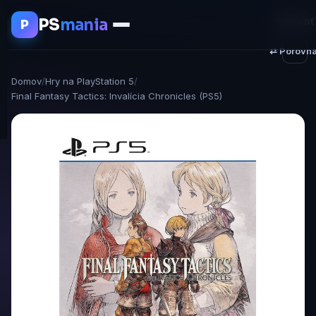
PS
mania
♥ Uložiť
P
⇄ Porovna
Domov
/
Hry na PlayStation 5
/
Final Fantasy Tactics: Invalícia Chronicles (PS5)