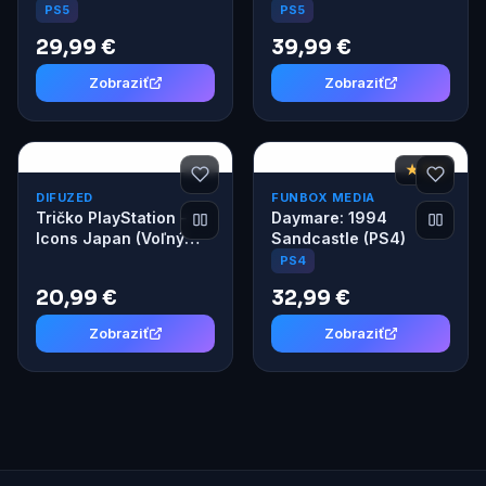
Replaceable Stick
Volume 2 (PS5)
PS5
PS5
modules
29,99 €
39,99 €
Zobraziť
Zobraziť
★ 7,2
DIFUZED
FUNBOX MEDIA
Tričko PlayStation -
Daymare: 1994
Icons Japan (Voľný
Sandcastle (PS4)
strih) M
PS4
20,99 €
32,99 €
Zobraziť
Zobraziť