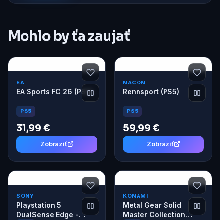
Mohlo by ťa zaujať
EA
NACON
EA Sports FC 26 (PS5)
Rennsport (PS5)
PS5
PS5
31,99 €
59,99 €
Zobraziť
Zobraziť
SONY
KONAMI
Playstation 5
Metal Gear Solid
DualSense Edge -
Master Collection