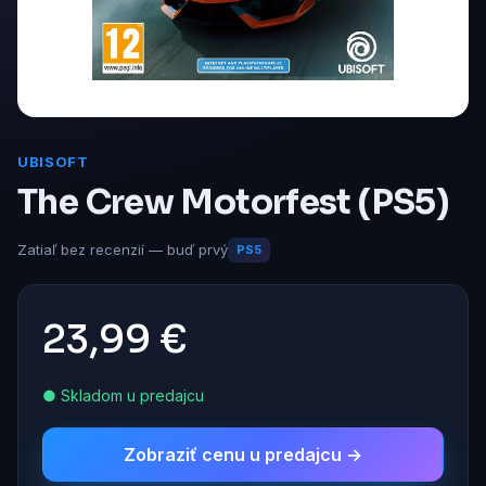
UBISOFT
The Crew Motorfest (PS5)
Zatiaľ bez recenzií — buď prvý
PS5
23,99 €
● Skladom u predajcu
Zobraziť cenu u predajcu →