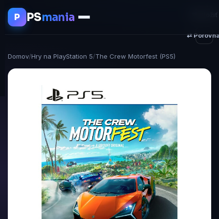
PS
mania
♥ Uložiť
P
⇄ Porovna
Domov
/
Hry na PlayStation 5
/
The Crew Motorfest (PS5)