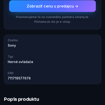
Zobraziť cenu u predajcu →
Presmerujeme ťa na overeného partnera smarty.sk.
PSmania.sk nie je e-shop.
Značka
Sony
Typ
Herné ovládače
EAN
711719577676
Popis produktu