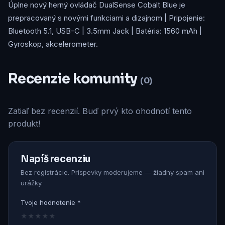
Úplne nový herný ovládač DualSense Cobalt Blue je
prepracovaný s novými funkciami a dizajnom | Pripojenie:
Bluetooth 5.1, USB-C | 3.5mm Jack | Batéria: 1560 mAh |
Gyroskop, akcelerometer.
Recenzie komunity
(0)
Zatiaľ bez recenzií. Buď prvý kto ohodnotí tento
produkt!
Napíš recenziu
Bez registrácie. Príspevky moderujeme — žiadny spam ani
urážky.
Tvoje hodnotenie *
★
★
★
★
★