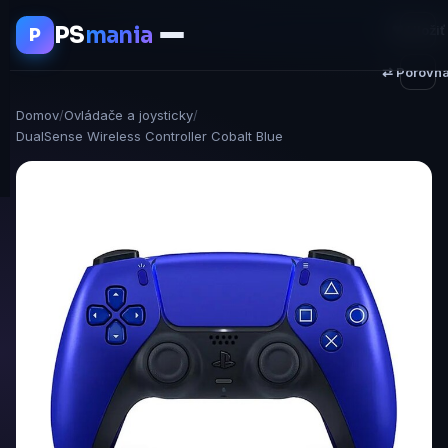
PS
mania
♥ Uložiť
P
⇄ Porovna
Domov
/
Ovládače a joysticky
/
DualSense Wireless Controller Cobalt Blue