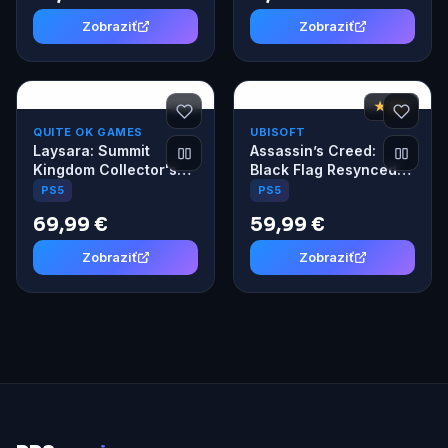
Zobraziť
Zobraziť
★ 8,2
QUITE OK GAMES
UBISOFT
Laysara: Summit
Assassin’s Creed:
Kingdom Collector's
Black Flag Resynced
Edition (PS5)
Launch Edition (PS5)
PS5
PS5
69,99 €
59,99 €
Zobraziť
Zobraziť