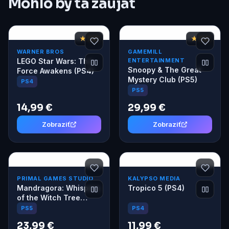
Mohlo by ťa zaujať
★ 7,8
★ 7,2
WARNER BROS
GAMEMILL
LEGO Star Wars: The
ENTERTAINMENT
Snoopy & The Great
Force Awakens (PS4)
Mystery Club (PS5)
PS4
PS5
14,99 €
29,99 €
Zobraziť
Zobraziť
PRIMAL GAMES STUDIO
KALYPSO MEDIA
Mandragora: Whispers
Tropico 5 (PS4)
of the Witch Tree
(PS5)
PS4
PS5
23,99 €
11,99 €