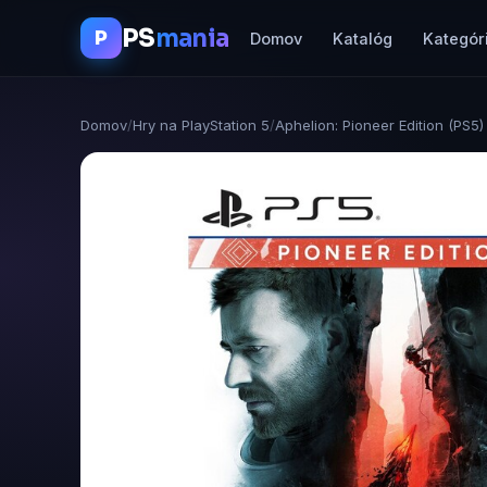
PS
mania
P
Domov
Katalóg
Kategór
Domov
/
Hry na PlayStation 5
/
Aphelion: Pioneer Edition (PS5)