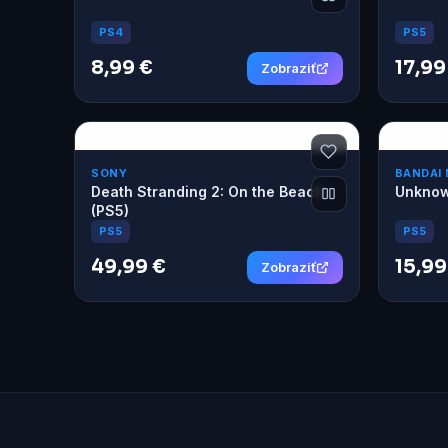
PS4
PS5
8,99 €
17,99
Zobraziť
SONY
BANDAI
Death Stranding 2: On the Beach
Unknow
(PS5)
PS5
PS5
49,99 €
15,99
Zobraziť