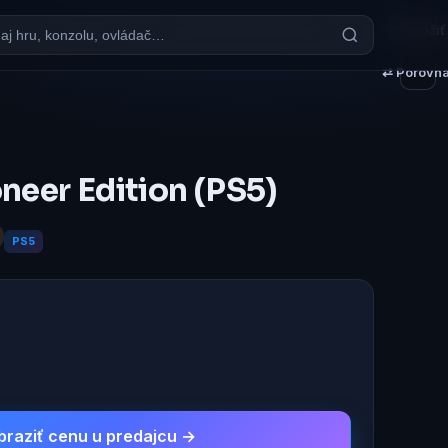
♥ Uložiť
⇄ Porovna
neer Edition (PS5)
PS5
braziť cenu u predajcu →