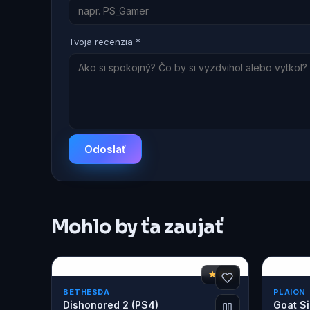
Tvoja recenzia *
Odoslať
Mohlo by ťa zaujať
★ 8,3
BETHESDA
PLAION
Dishonored 2 (PS4)
Goat S