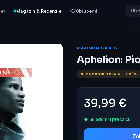
ie
Magazín & Recenzie
Obľúbené
▾
MAXIMUM GAMES
Aphelion: Pio
★ PSMANIA VERDIKT 7,6/10
39,99 €
● Skladom u predajcu
Zo