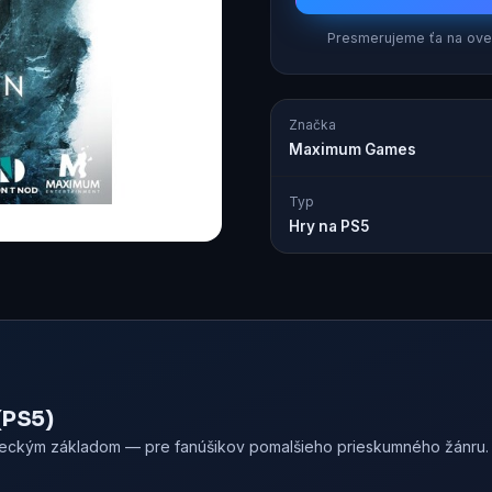
Presmerujeme ťa na over
Značka
Maximum Games
Typ
Hry na PS5
(PS5)
edeckým základom — pre fanúšikov pomalšieho prieskumného žánru.