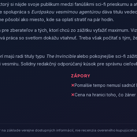
 ktorý si nájde svoje publikum medzi fanúšikmi sci-fi prieskumu a
ale spolupráca s
Európskou vesmírnou agentúrou
dáva titulu vedec
pôsobí ako miesto, kde sa oplatí stratiť na pár hodín.
h pre zberateľov a tých, ktorí chcú zo zážitku vyťažiť maximum. Vi
livá práca so svetlom dokážu vtiahnuť. Treba však počítať s tým, 
í majú radi tituly typu
The Invincible
alebo pokojnejšie sci-fi zážit
i vesmíru. Solídny redakčný odporúčaný kúsok pre správnu cieľov
ZÁPORY
Pomalšie tempo nemusí sadnúť
Cena na hranici toho, čo žáne
na základe verejne dostupných informácií, nie recenzia overeného kupujúceho.