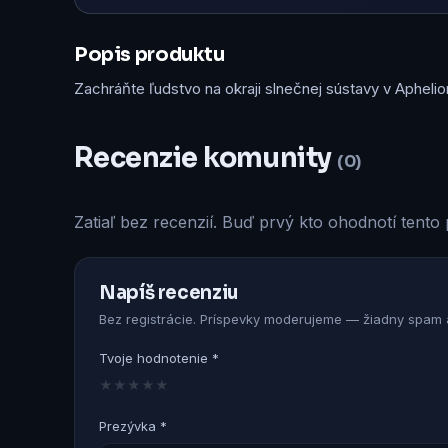
Popis produktu
Zachráňte ľudstvo na okraji slnečnej sústavy v Apheli
Recenzie komunity
(0)
Zatiaľ bez recenzií. Buď prvý kto ohodnotí tento 
Napíš recenziu
Bez registrácie. Príspevky moderujeme — žiadny spam a
Tvoje hodnotenie *
★
★
★
★
★
Prezývka *