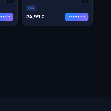
PS5
24,99 €
aziť
Zobraziť