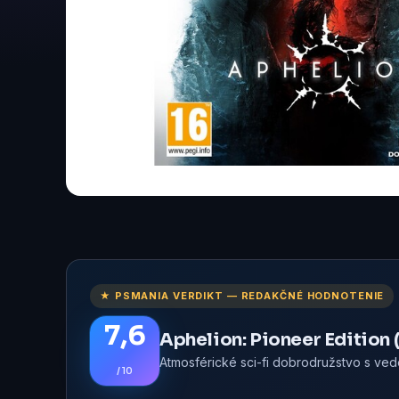
★ PSMANIA VERDIKT — REDAKČNÉ HODNOTENIE
7,6
Aphelion: Pioneer Edition 
Atmosférické sci-fi dobrodružstvo s v
/ 10