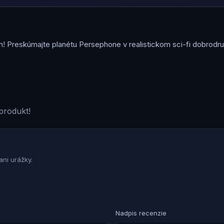
on! Preskúmajte planétu Persephone v realistickom sci-fi dobrodr
produkt!
ni urážky.
Nadpis recenzie