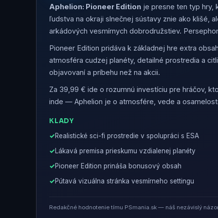
Aphelion: Pioneer Edition
je presne ten typ hry,
ľudstva na okraji slnečnej sústavy znie ako klišé, 
arkádových vesmírnych dobrodružstiev. Persephone 
Pioneer Edition pridáva k základnej hre extra obsa
atmosféra cudzej planéty, detailné prostredia a cit
objavovaní a príbehu než na akcii.
Za 39,99 € ide o rozumnú investíciu pre hráčov, ktor
inde — Aphelion je o atmosfére, vede a osamelost
KLADY
Realistické sci-fi prostredie v spolupráci s ESA
Lákavá premisa prieskumu vzdialenej planéty
Pioneer Edition prináša bonusový obsah
Pútavá vizuálna stránka vesmírneho settingu
Redakčné hodnotenie tímu PSmania.sk — náš nezávislý názor 