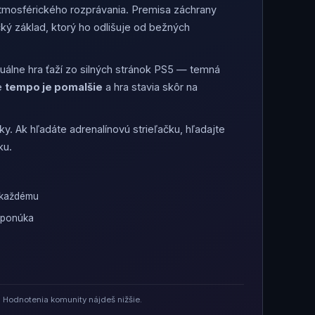
 atmosférického rozprávania. Premisa záchrany
ký základ, ktorý ho odlišuje od bežných
zuálne hra ťaží zo silných stránok PS5 — temná
že
tempo je pomalšie
a hra stavia skôr na
ky. Ak hľadáte adrenalínovú strieľačku, hľadajte
ku.
 každému
r ponúka
 Hodnotenia komunity nájdeš nižšie.