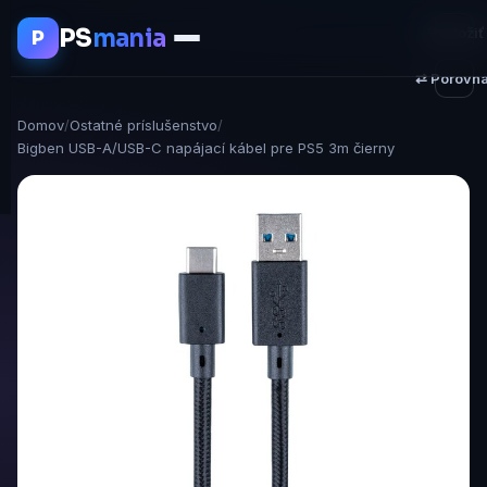
PS
mania
♥ Uložiť
P
⇄ Porovna
Domov
/
Ostatné príslušenstvo
/
Bigben USB-A/USB-C napájací kábel pre PS5 3m čierny