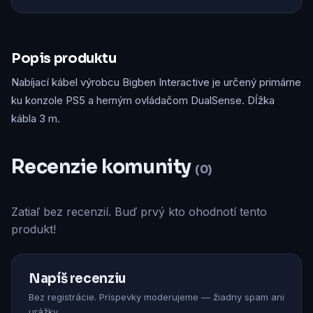
Popis produktu
Nabíjací kábel výrobcu Bigben Interactive je určený primárne
ku konzole PS5 a herným ovládačom DualSense. Dĺžka
kábla 3 m.
Recenzie komunity
(0)
Zatiaľ bez recenzií. Buď prvý kto ohodnotí tento
produkt!
Napíš recenziu
Bez registrácie. Príspevky moderujeme — žiadny spam ani
urážky.