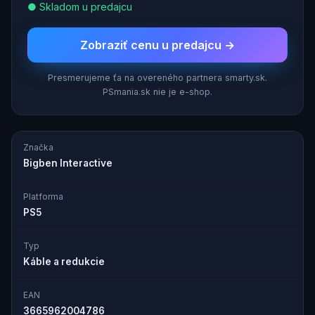
● Skladom u predajcu
Zobraziť cenu u predajcu →
Presmerujeme ťa na overeného partnera smarty.sk.
PSmania.sk nie je e-shop.
Značka
Bigben Interactive
Platforma
PS5
Typ
Káble a redukcie
EAN
3665962004786