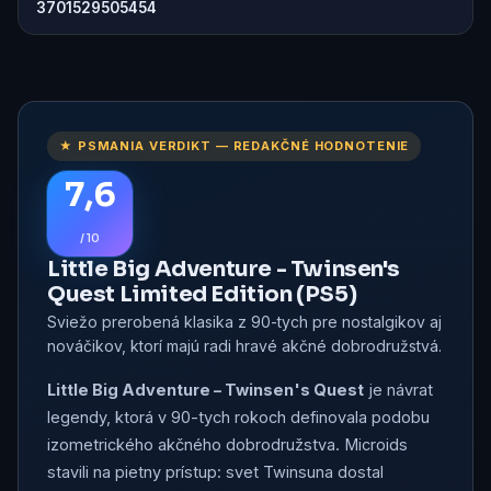
3701529505454
★ PSMANIA VERDIKT — REDAKČNÉ HODNOTENIE
7,6
/ 10
Little Big Adventure - Twinsen's
Quest Limited Edition (PS5)
Sviežo prerobená klasika z 90-tych pre nostalgikov aj
nováčikov, ktorí majú radi hravé akčné dobrodružstvá.
Little Big Adventure – Twinsen's Quest
je návrat
legendy, ktorá v 90-tych rokoch definovala podobu
izometrického akčného dobrodružstva. Microids
stavili na pietny prístup: svet Twinsuna dostal