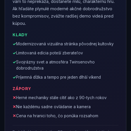
vám to neprekáža, dostanete milú, charakternú hru.
Ak hľadáte plynulé moderné akčné dobrodružstvo
bez kompromisov, zvážte radšej demo videá pred
kúpou.
KLADY
Modernizovaná vizuálna stránka pôvodnej kultovky
Limitovaná edícia poteší zberateľov
Svojrázny svet a atmosféra Twinsenovho
dobrodružstva
Príjemná dĺžka a tempo pre jeden dlhší víkend
ZÁPORY
Herné mechaniky stále cítiť ako z 90-tych rokov
Nie každému sadne ovládanie a kamera
Cena na hranici toho, čo ponúka rozsahom