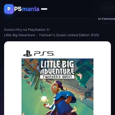
PS
mania
♥ Uložiť
P
⇄ Porovna
Domov
/
Hry na PlayStation 5
/
Little Big Adventure - Twinsen's Quest Limited Edition (PS5)