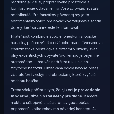
modernejší vizuál, prepracované prostredia a
komfortnejšie ovládanie, no
duša originálu
zostala
nedotknutá. Pre fanúšikov pôvodnej hry je to
sentimentálny výlet, pre nováčikov zaujímavá sonda
do éry, keď sa žánre ešte len formovali.
Hrateľnosť kombinuje súboje, prieskum a logické
hádanky, pričom všetko drží pohromade Twinsenova
charizmatická postavička a roztomilo bizarný svet
plný excentrických obyvateľov. Tempo je príjemne
staromódne — hra vás nedrží za ruku, ale ani
zbytočne netrýzni. Limitovaná edícia navyše poteší
zberateľov fyzickými drobnosťami, ktoré zvyšujú
hodnotu balíčka.
Treba však počítať s tým, že
aj keď je prevedenie
moderné, dizajn ostal verný predlohe
. Kamera,
niektoré súbojové situácie či navigácia občas
pripomenú, koľko rokov má pôvodný koncept. Ak