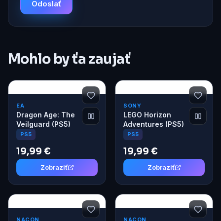
Odoslať
Mohlo by ťa zaujať
EA
SONY
Dragon Age: The
LEGO Horizon
Veilguard (PS5)
Adventures (PS5)
PS5
PS5
19,99 €
19,99 €
Zobraziť
Zobraziť
NACON
NACON