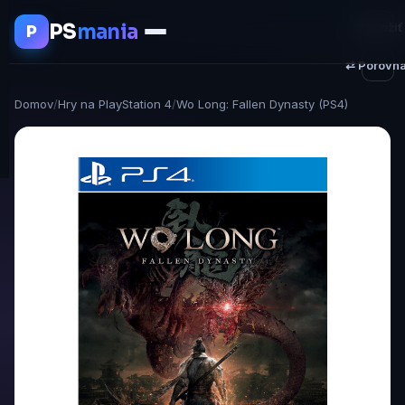
PS
mania
♥ Uložiť
P
⇄ Porovna
Domov
/
Hry na PlayStation 4
/
Wo Long: Fallen Dynasty (PS4)