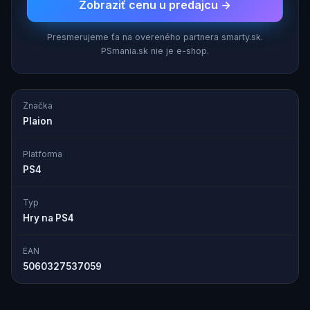
Zobraziť cenu u predajcu →
Presmerujeme ťa na overeného partnera smarty.sk.
PSmania.sk nie je e-shop.
Značka
Plaion
Platforma
PS4
Typ
Hry na PS4
EAN
5060327537059