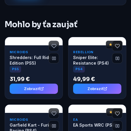
Mohlo by ťa zaujať
★ 8,0
MICROIDS
REBELLION
Shredders: Full Ride
Sniper Elite:
Edition (PS5)
Resistance (PS4)
PS5
PS4
31,99 €
49,99 €
Zobraziť
Zobraziť
★ 8,3
MICROIDS
EA
Garfield Kart - Furious
EA Sports WRC (PS5)
Racing (PS4)