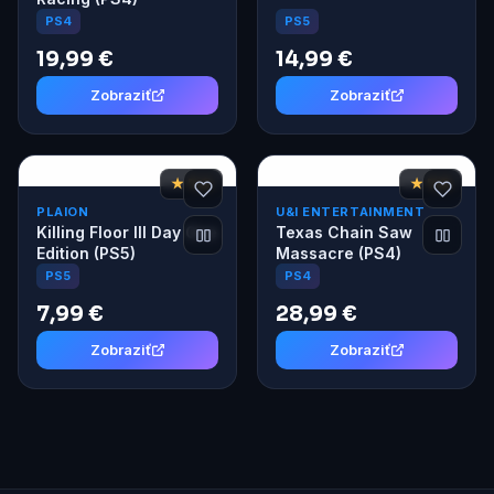
PS5
PS4
19,99 €
14,99 €
Zobraziť
Zobraziť
★ 7,4
★ 7,6
PLAION
U&I ENTERTAINMENT
Killing Floor III Day One
Texas Chain Saw
Edition (PS5)
Massacre (PS4)
PS5
PS4
7,99 €
28,99 €
Zobraziť
Zobraziť