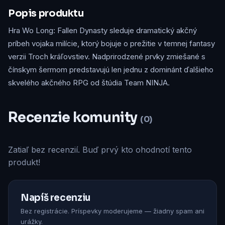
Popis produktu
Hra Wo Long: Fallen Dynasty sleduje dramatický akčný
príbeh vojaka milície, ktorý bojuje o prežitie v temnej fantasy
verzii Troch kráľovstiev. Nadprirodzené prvky zmiešané s
čínskym šermom predstavujú len jednu z dominánt ďalšieho
skvelého akčného RPG od štúdia Team NINJA.
Recenzie komunity
(0)
Zatiaľ bez recenzií. Buď prvý kto ohodnotí tento
produkt!
Napíš recenziu
Bez registrácie. Príspevky moderujeme — žiadny spam ani
urážky.