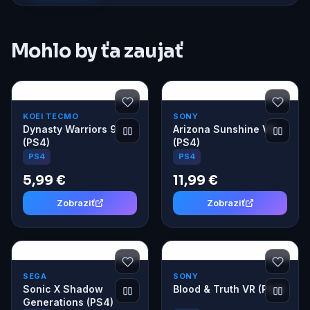
Mohlo by ťa zaujať
KOEI TECMO
SONY
Dynasty Warriors 9
Arizona Sunshine VR
(PS4)
(PS4)
PS4
PS4
5,99 €
11,99 €
Zobraziť
Zobraziť
SEGA
SONY
Sonic X Shadow
Blood & Truth VR (PS4)
Generations (PS4)