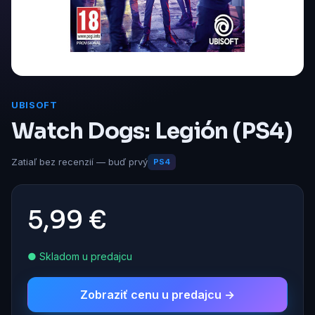
UBISOFT
Watch Dogs: Legión (PS4)
Zatiaľ bez recenzií — buď prvý
PS4
5,99 €
● Skladom u predajcu
Zobraziť cenu u predajcu →