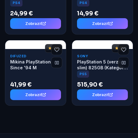
PS4
PS4
24,99 €
14,99 €
Zobraziť
Zobraziť
★ 7,8
★ 8,7
DIFUZED
SONY
Mikina PlayStation -
PlayStation 5 (verzia
Since '94 M
slim) 825GB (Kategória
A)
PS5
41,99 €
515,90 €
Zobraziť
Zobraziť