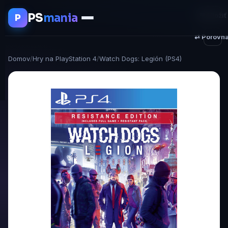
PS
mania
♥ Uložiť
P
⇄ Porovna
Domov
/
Hry na PlayStation 4
/
Watch Dogs: Legión (PS4)