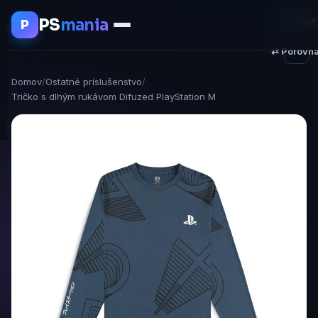
PS
mania
♥ Uložiť
P
⇄ Porovna
Domov
/
Ostatné príslušenstvo
/
Tričko s dlhým rukávom Difuzed PlayStation M