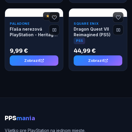
★ 7,8
PALADONE
SQUARE ENIX
Fľaša nerezová
Dragon Quest VII
PlayStation - Heritage
Reimagined (PS5)
500 ml
PS5
9,99 €
44,99 €
Zobraziť
Zobraziť
P
PS
mania
Všetko pre PlayStation na jednom mieste.