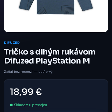
DIFUZED
Tričko s dlhým rukávom
Difuzed PlayStation M
Zatiaľ bez recenzií — buď prvý
18,99 €
● Skladom u predajcu