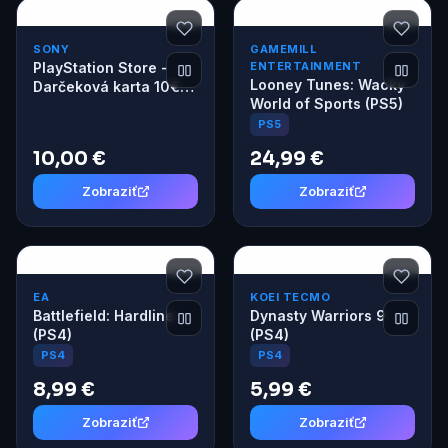
SONY
GAMEMILL
PlayStation Store -
ENTERTAINMENT
Looney Tunes: Wacky
Darčeková karta 10€
World of Sports (PS5)
(pre SK účty)
PS5
10,00 €
24,99 €
Zobraziť
Zobraziť
EA
KOEI TECMO
Battlefield: Hardline
Dynasty Warriors 9
(PS4)
(PS4)
PS4
PS4
8,99 €
5,99 €
Zobraziť
Zobraziť