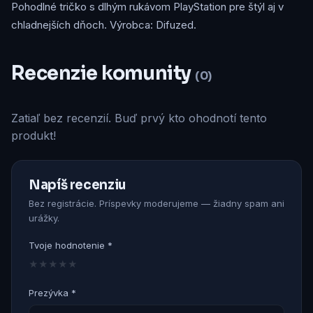
Pohodlné tričko s dlhým rukávom PlayStation pre štýl aj v
chladnejších dňoch. Výrobca: Difuzed.
Recenzie komunity
(0)
Zatiaľ bez recenzií. Buď prvý kto ohodnotí tento
produkt!
Napíš recenziu
Bez registrácie. Príspevky moderujeme — žiadny spam ani
urážky.
Tvoje hodnotenie *
★
★
★
★
★
Prezývka *