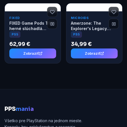
FIXED
MICROIDS
FIXED Game Pods TWS
Amerzone: The
herné slúchadlá
Explorer's Legacy
(kompatibilné s
(PS5)
PS5
PS5
PS5/PS4/Nintendo
62,99 €
34,99 €
Switch 1) biela
Zobraziť
Zobraziť
P
PS
mania
Všetko pre PlayStation na jednom mieste.
Konzoly, hry, príslušenstvo a recenzie.