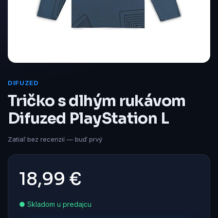
DIFUZED
Tričko s dlhým rukávom
Difuzed PlayStation L
Zatiaľ bez recenzií — buď prvý
18,99 €
● Skladom u predajcu