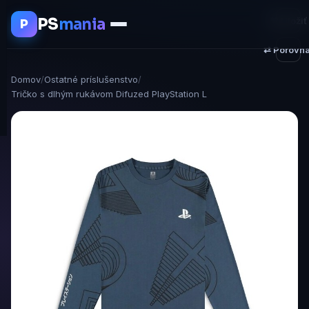
PS
mania
♥ Uložiť
P
⇄ Porovna
Domov
/
Ostatné príslušenstvo
/
Tričko s dlhým rukávom Difuzed PlayStation L