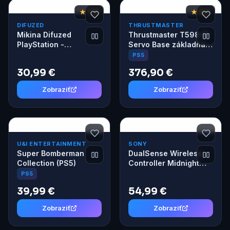
★ 7,6
★ 8,6
DIFUZED
THRUSTMASTER
Mikina Difuzed
Thrustmaster T598-P
PlayStation -
Servo Base základňa
Technical M
pre volant a pedále
PS5
PS5/PS4/PC
30,99 €
376,90 €
Zobraziť
Zobraziť
U&I ENTERTAINMENT
SONY
Super Bomberman
DualSense Wireless
Collection (PS5)
Controller Midnight
Black
PS5
39,99 €
54,99 €
Zobraziť
Zobraziť