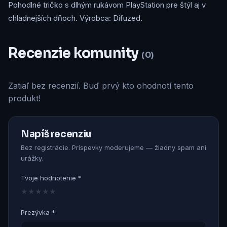
Pohodlné tričko s dlhým rukávom PlayStation pre štýl aj v
chladnejších dňoch. Výrobca: Difuzed.
Recenzie komunity
(0)
Zatiaľ bez recenzií. Buď prvý kto ohodnotí tento
produkt!
Napíš recenziu
Bez registrácie. Príspevky moderujeme — žiadny spam ani
urážky.
Tvoje hodnotenie *
★
★
★
★
★
Prezývka *