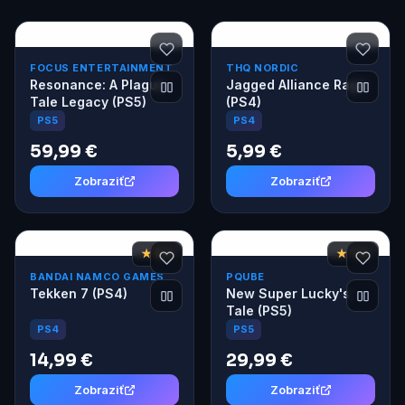
FOCUS ENTERTAINMENT
THQ NORDIC
Resonance: A Plague
Jagged Alliance Rage
Tale Legacy (PS5)
(PS4)
PS5
PS4
59,99 €
5,99 €
Zobraziť
Zobraziť
★ 8,3
★ 7,6
BANDAI NAMCO GAMES
PQUBE
Tekken 7 (PS4)
New Super Lucky's
Tale (PS5)
PS4
PS5
14,99 €
29,99 €
Zobraziť
Zobraziť