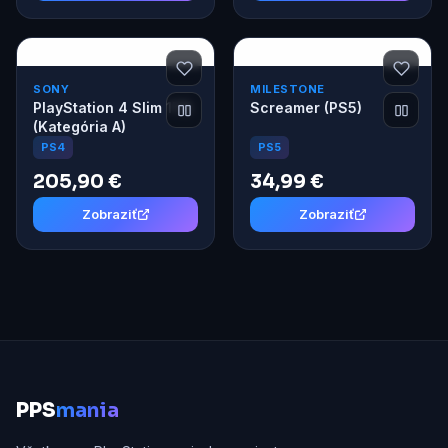
SONY
MILESTONE
PlayStation 4 Slim 1TB
Screamer (PS5)
(Kategória A)
PS5
PS4
205,90 €
34,99 €
Zobraziť
Zobraziť
P
PS
mania