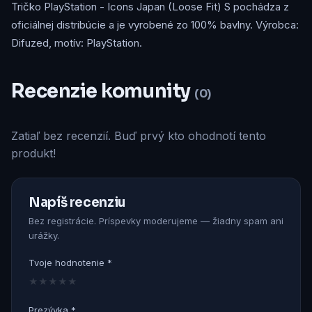
Tričko PlayStation - Icons Japan (Loose Fit) S pochádza z
oficiálnej distribúcie a je vyrobené zo 100% bavlny. Výrobca:
Difuzed, motív: PlayStation.
Recenzie komunity
(0)
Zatiaľ bez recenzií. Buď prvý kto ohodnotí tento
produkt!
Napíš recenziu
Bez registrácie. Príspevky moderujeme — žiadny spam ani
urážky.
Tvoje hodnotenie *
★
★
★
★
★
Prezývka *