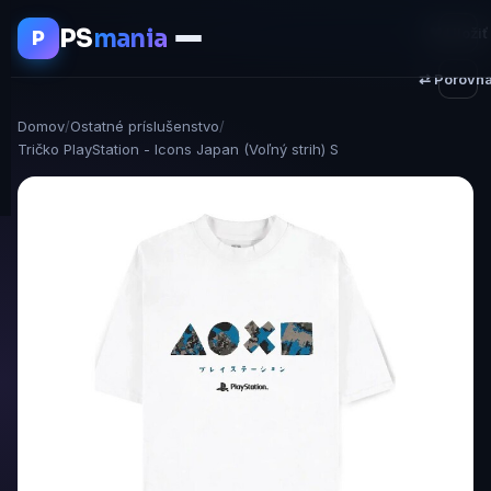
PS
mania
♥ Uložiť
P
⇄ Porovna
Domov
/
Ostatné príslušenstvo
/
Tričko PlayStation - Icons Japan (Voľný strih) S