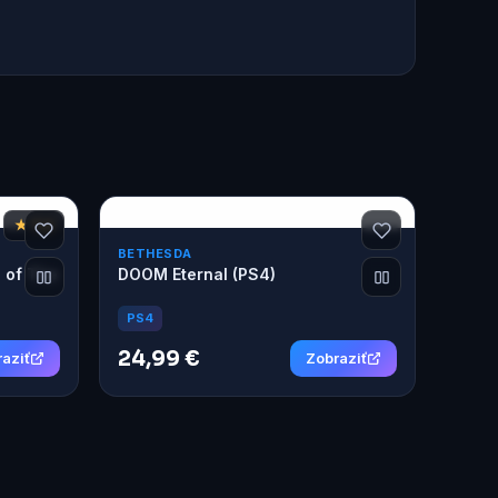
★ 7,2
BETHESDA
d of The
DOOM Eternal (PS4)
PS4
24,99 €
aziť
Zobraziť