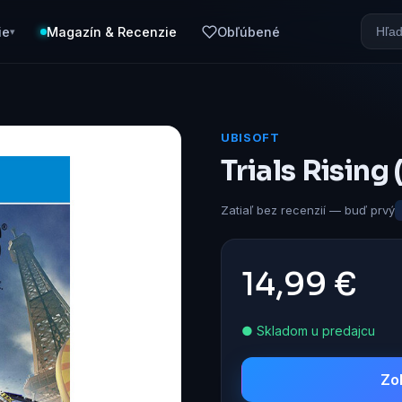
ie
Magazín & Recenzie
Obľúbené
▾
UBISOFT
Trials Rising
Zatiaľ bez recenzií — buď prvý
14,99 €
● Skladom u predajcu
Zo