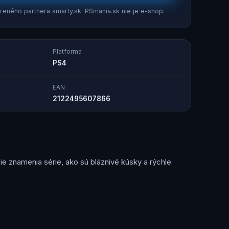
eného partnera smarty.sk. PSmania.sk nie je e-shop.
Platforma
PS4
EAN
2122495607866
ie znamenia série, ako sú bláznivé kúsky a rýchle