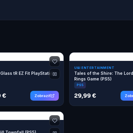
U&I ENTERTAINMENT
Glass tR EZ Fit PlayStation
Tales of the Shire: The Lor
Rings Game (PS5)
PS5
 €
29,99 €
Zobraziť
Zobr
Hill Townfall (PS5)