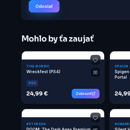
Odoslať
Mohlo by ťa zaujať
THQ NORDIC
SPIGEN
Wreckfest (PS4)
Spigen 
Portal
PS4
24,99 €
24,99
Zobraziť
BETHESDA
KONAMI
DOOM: The Dark Ages Premium
Silent 