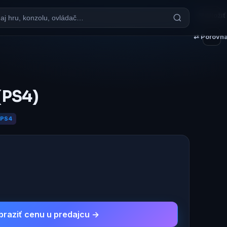
♥ Uložiť
⇄ Porovna
 (PS4)
PS4
braziť cenu u predajcu →