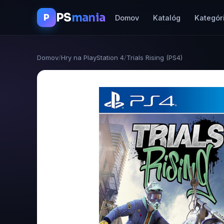
PS
mania
P
Domov
Katalóg
Kategór
Domov
/
Hry na PlayStation 4
/
Trials Rising (PS4)