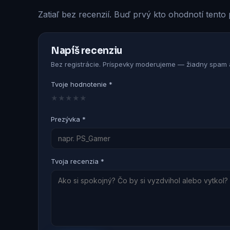
Zatiaľ bez recenzií. Buď prvý kto ohodnotí tento 
Napíš recenziu
Bez registrácie. Príspevky moderujeme — žiadny spam a
Tvoje hodnotenie *
★
★
★
★
★
Prezývka *
Tvoja recenzia *