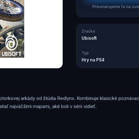
Presmerujeme ťa na over
Značka
Ubisoft
Typ
Hry na PS4
 motorkovej arkády od štúdia Redlynx. Kombinuje klasické poznávac
aľ najväčšími mapami, aké boli v sérii vidieť.