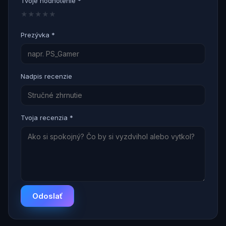
Tvoje hodnotenie *
★
★
★
★
★
Prezývka *
Nadpis recenzie
Tvoja recenzia *
Odoslať