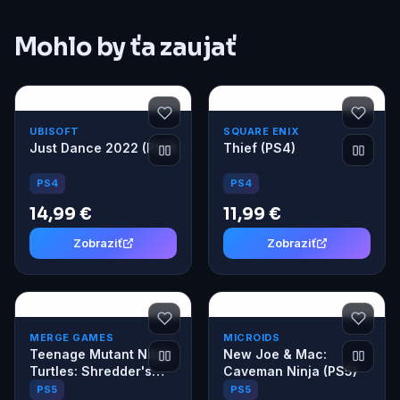
Mohlo by ťa zaujať
UBISOFT
SQUARE ENIX
Just Dance 2022 (PS4)
Thief (PS4)
PS4
PS4
14,99 €
11,99 €
Zobraziť
Zobraziť
MERGE GAMES
MICROIDS
Teenage Mutant Ninja
New Joe & Mac:
Turtles: Shredder's
Caveman Ninja (PS5)
Revenge Ultimate
PS5
PS5