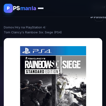
PS
mania
♥ Uložiť
P
⇄ Porovna
Domov
/
Hry na PlayStation 4
/
Tom Clancy's Rainbow Six: Siege (PS4)