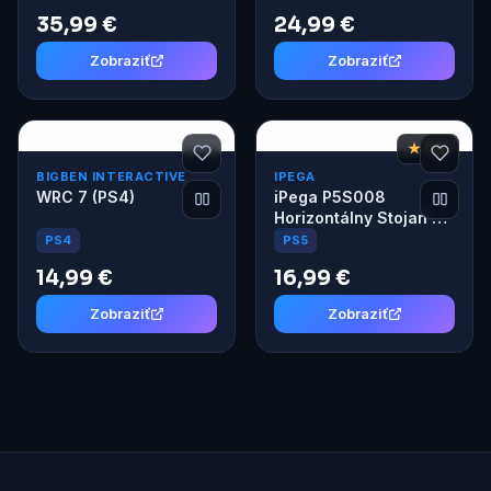
Edition (PS5)
35,99 €
24,99 €
Zobraziť
Zobraziť
★ 7,6
BIGBEN INTERACTIVE
IPEGA
WRC 7 (PS4)
iPega P5S008
Horizontálny Stojan s
USB HUB pre PS5
PS4
PS5
Slim/PS5 Pro biely
14,99 €
16,99 €
Zobraziť
Zobraziť