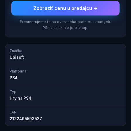
Zobraziť cenu u predajcu →
Presmerujeme ťa na overeného partnera smarty.sk.
PSmania.sk nie je e-shop.
Značka
Ubisoft
Platforma
PS4
Typ
Hry na PS4
EAN
2122495593527