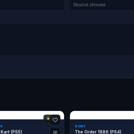
★ 6,8
DS
SONY
Kart (PS5)
The Order 1886 (PS4)