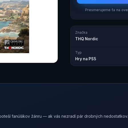
Presmerujeme ťa na over
Značka
THQ Nordic
Typ
Hry na PS5
poteší fanúšikov žánru — ak vás nezradí pár drobných nedostatkov.