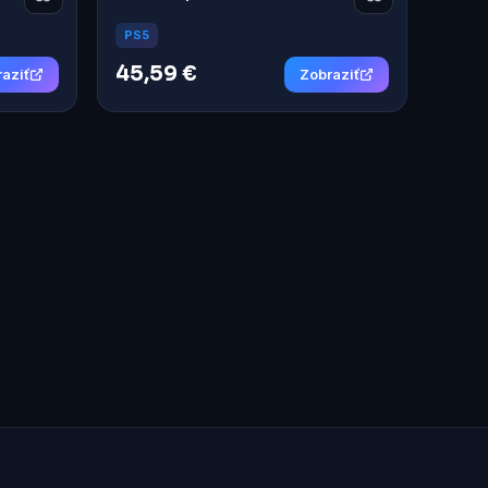
PS5
45,59 €
aziť
Zobraziť