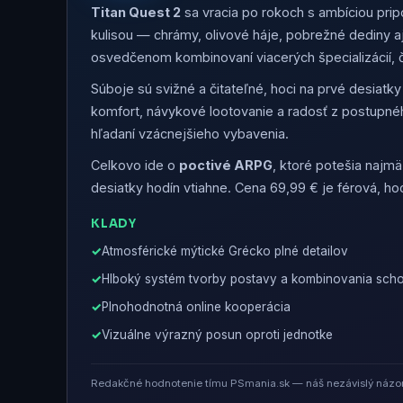
Titan Quest 2
sa vracia po rokoch s ambíciou prip
kulisou — chrámy, olivové háje, pobrežné dediny aj
osvedčenom kombinovaní viacerých špecializácií, č
Súboje sú svižné a čitateľné, hoci na prvé desiatk
komfort, návykové lootovanie a radosť z postupnéh
hľadaní vzácnejšieho vybavenia.
Celkovo ide o
poctivé ARPG
, ktoré potešia najmä
desiatky hodín vtiahne. Cena 69,99 € je férová, hoci
KLADY
Atmosférické mýtické Grécko plné detailov
Hlboký systém tvorby postavy a kombinovania scho
Plnohodnotná online kooperácia
Vizuálne výrazný posun oproti jednotke
Redakčné hodnotenie tímu PSmania.sk — náš nezávislý názor 