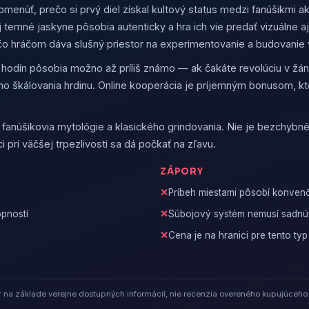
omenúť, prečo si prvý diel získal kultový status medzi fanúšikmi
 temné jaskyne pôsobia autenticky a hra ich vie predať vizuálne a
o hráčom dáva slušný priestor na experimentovanie a budovanie v
y hodín pôsobia možno až príliš známo — ak čakáte revolúciu v žánr
o škálovania hrdinu. Online kooperácia je príjemným bonusom, kto
 fanúšikovia mytológie a klasického grindovania. Nie je bezchybné
 pri väčšej trpezlivosti sa dá počkať na zľavu.
ZÁPORY
Príbeh miestami pôsobí konven
pností
Súbojový systém nemusí sadnú
Cena je na hranici pre tento typ
na základe verejne dostupných informácií, nie recenzia overeného kupujúceho.