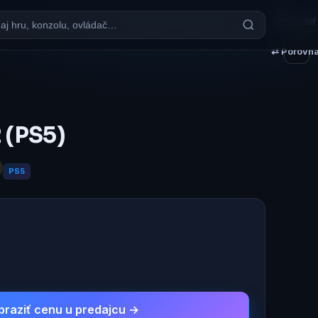
♥ Uložiť
⇄ Porovna
 (PS5)
PS5
braziť cenu u predajcu →