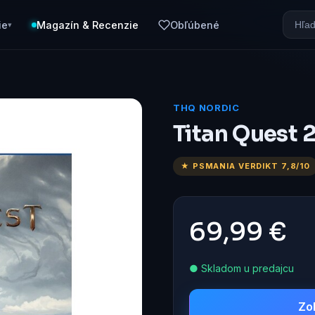
ie
Magazín & Recenzie
Obľúbené
▾
THQ NORDIC
Titan Quest 2
★ PSMANIA VERDIKT 7,8/10
69,99 €
● Skladom u predajcu
Zo