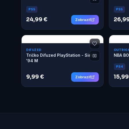
PS5
PS5
24,99 €
26,99
Zobraziť
DIFUZED
OUTRIG
Tričko Difuzed PlayStation - Since
NBA BO
'94 M
PS4
9,99 €
15,99
Zobraziť