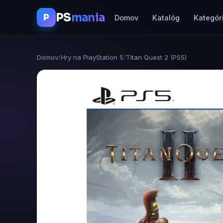
PS
mania
P
Domov
Katalóg
Kategór
Domov
/
Hry na PlayStation 5
/
Titan Quest 2 (PS5)