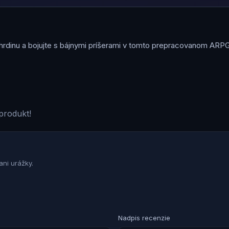
rdinu a bojujte s bájnymi príšerami v tomto prepracovanom ARPG.
produkt!
ni urážky.
Nadpis recenzie