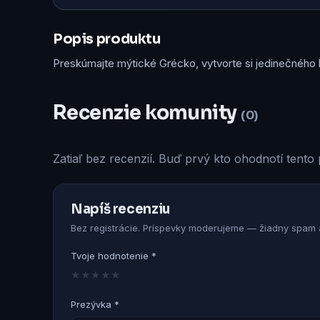
Popis produktu
Preskúmajte mýtické Grécko, vytvorte si jedinečného h
Recenzie komunity
(0)
Zatiaľ bez recenzií. Buď prvý kto ohodnotí tento 
Napíš recenziu
Bez registrácie. Príspevky moderujeme — žiadny spam a
Tvoje hodnotenie *
★
★
★
★
★
Prezývka *