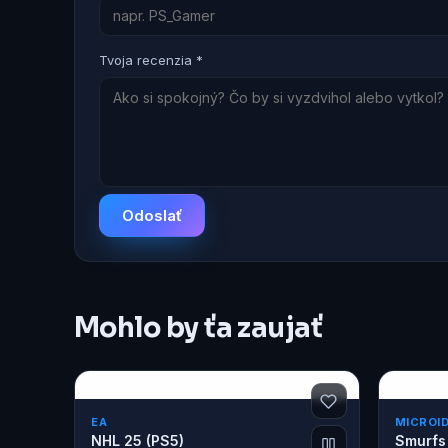
Tvoja recenzia *
Odoslať
Mohlo by ťa zaujať
EA
MICROI
NHL 25 (PS5)
Smurfs 