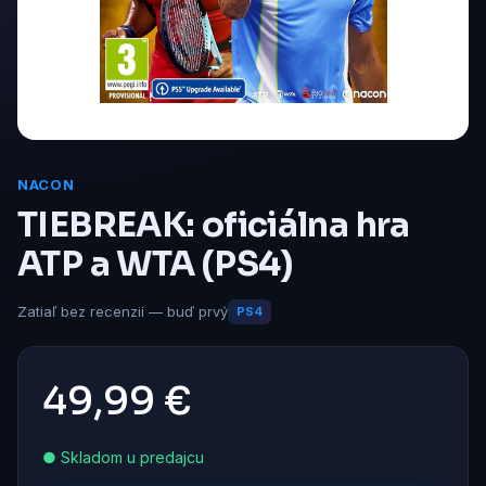
NACON
TIEBREAK: oficiálna hra
ATP a WTA (PS4)
Zatiaľ bez recenzií — buď prvý
PS4
49,99 €
● Skladom u predajcu