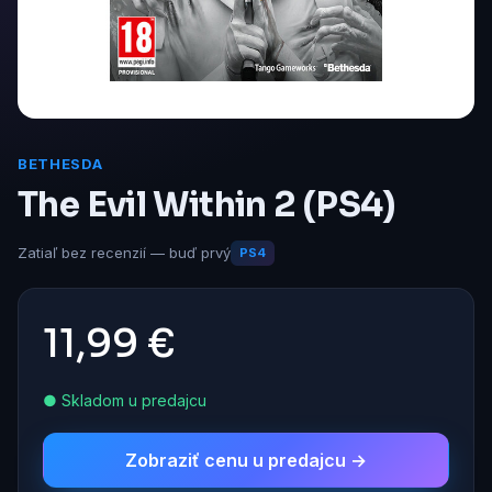
BETHESDA
The Evil Within 2 (PS4)
Zatiaľ bez recenzií — buď prvý
PS4
11,99 €
● Skladom u predajcu
Zobraziť cenu u predajcu →