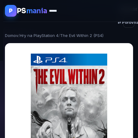
PS
mania
♥ Uložiť
P
⇄ Porovna
Domov
/
Hry na PlayStation 4
/
The Evil Within 2 (PS4)