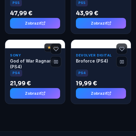
PS5
PS5
47,99 €
43,99 €
Zobraziť
Zobraziť
★ 9,2
SONY
DEVOLVER DIGITAL
God of War Ragnarok
Broforce (PS4)
(PS4)
PS4
PS4
21,99 €
19,99 €
Zobraziť
Zobraziť