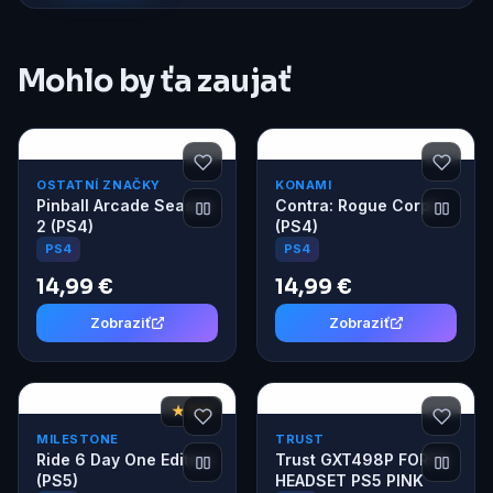
Mohlo by ťa zaujať
OSTATNÍ ZNAČKY
KONAMI
Pinball Arcade Season
Contra: Rogue Corps
2 (PS4)
(PS4)
PS4
PS4
14,99 €
14,99 €
Zobraziť
Zobraziť
★ 7,8
MILESTONE
TRUST
Ride 6 Day One Edition
Trust GXT498P FORTA
(PS5)
HEADSET PS5 PINK