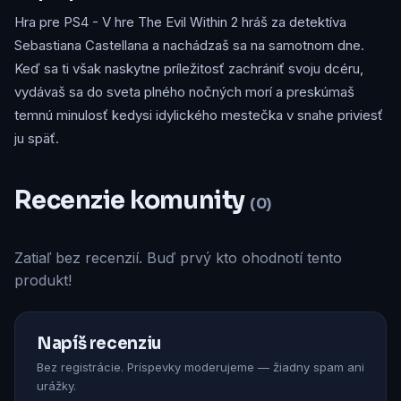
Hra pre PS4 - V hre The Evil Within 2 hráš za detektíva
Sebastiana Castellana a nachádzaš sa na samotnom dne.
Keď sa ti však naskytne príležitosť zachrániť svoju dcéru,
vydávaš sa do sveta plného nočných morí a preskúmaš
temnú minulosť kedysi idylického mestečka v snahe priviesť
ju späť.
Recenzie komunity
(0)
Zatiaľ bez recenzií. Buď prvý kto ohodnotí tento
produkt!
Napíš recenziu
Bez registrácie. Príspevky moderujeme — žiadny spam ani
urážky.