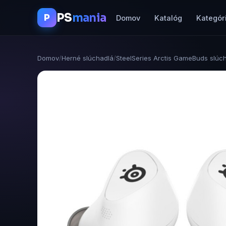
PS
mania
P
Domov
Katalóg
Kategór
Domov
/
Herné slúchadlá
/
SteelSeries Arctis GameBuds slúch