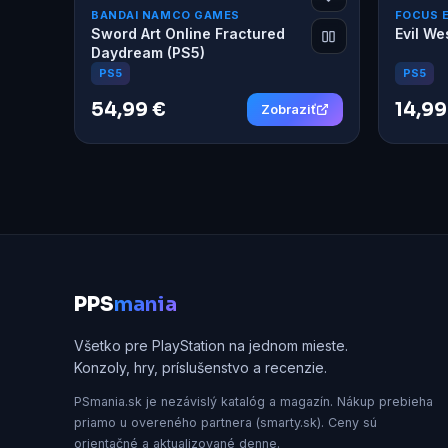
BANDAI NAMCO GAMES
FOCUS 
Sword Art Online Fractured
Evil We
Daydream (PS5)
PS5
PS5
54,99 €
14,99
Zobraziť
P
PS
mania
Všetko pre PlayStation na jednom mieste.
Konzoly, hry, príslušenstvo a recenzie.
PSmania.sk je nezávislý katalóg a magazín. Nákup prebieha
priamo u overeného partnera (smarty.sk). Ceny sú
orientačné a aktualizované denne.