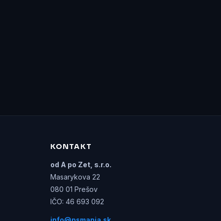
KONTAKT
od A po Zet, s.r.o.
Masarykova 22
080 01 Prešov
IČO: 46 693 092
info@psmania.sk