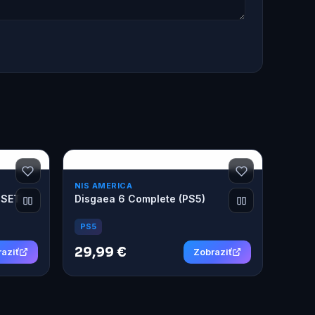
NIS AMERICA
DSET
Disgaea 6 Complete (PS5)
PS5
29,99 €
aziť
Zobraziť