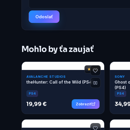
Odoslať
Mohlo by ťa zaujať
★ 7,8
AVALANCHE STUDIOS
SONY
theHunter: Call of the Wild (PS4)
Ghost o
(PS4)
PS4
PS4
19,99 €
34,99
Zobraziť