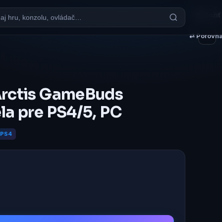
♥ Uložiť
⇄ Porovna
Arctis GameBuds
la pre PS4/5, PC
PS4