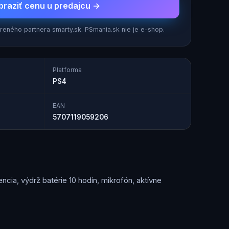
braziť cenu u predajcu →
eného partnera smarty.sk. PSmania.sk nie je e-shop.
Platforma
PS4
EAN
5707119059206
cia, výdrž batérie 10 hodín, mikrofón, aktívne