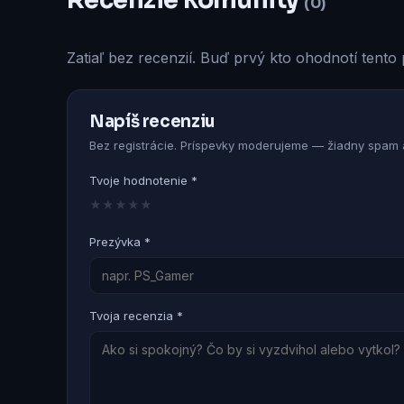
Recenzie komunity
(0)
Zatiaľ bez recenzií. Buď prvý kto ohodnotí tento 
Napíš recenziu
Bez registrácie. Príspevky moderujeme — žiadny spam a
Tvoje hodnotenie *
★
★
★
★
★
Prezývka *
Tvoja recenzia *