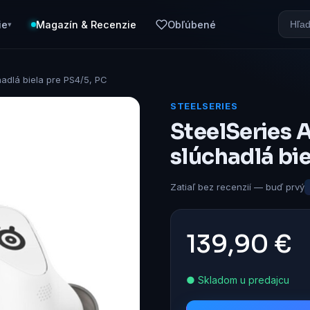
ie
Magazín & Recenzie
Obľúbené
▾
adlá biela pre PS4/5, PC
STEELSERIES
SteelSeries 
slúchadlá bie
Zatiaľ bez recenzií — buď prvý
139,90 €
● Skladom u predajcu