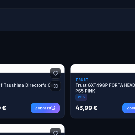
TRUST
f Tsushima Director's Cut
Trust GXT498P FORTA HEA
PS5 PINK
PS5
 €
43,99 €
Zobraziť
Zobr