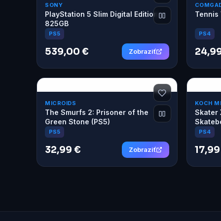
SONY
COMGA
PlayStation 5 Slim Digital Edition
Tennis 
825GB
PS4
PS5
539,00 €
24,99
Zobraziť
MICROIDS
KOCH M
The Smurfs 2: Prisoner of the
Skater 
Green Stone (PS5)
Skateb
PS5
PS4
32,99 €
17,99
Zobraziť