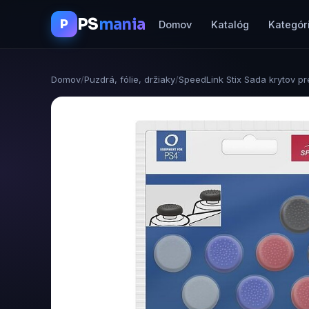
PS
mania
P
Domov
Katalóg
Kategór
Domov
/
Puzdrá, fólie, držiaky
/
SpeedLink Stix Sada krytov p