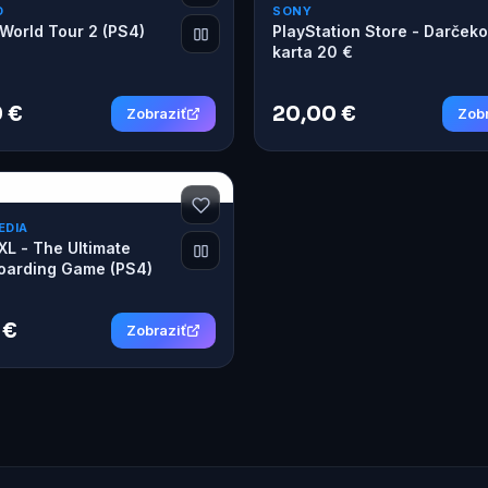
D
SONY
World Tour 2 (PS4)
PlayStation Store - Darček
karta 20 €
 €
20,00 €
Zobraziť
Zobr
EDIA
XL - The Ultimate
oarding Game (PS4)
 €
Zobraziť