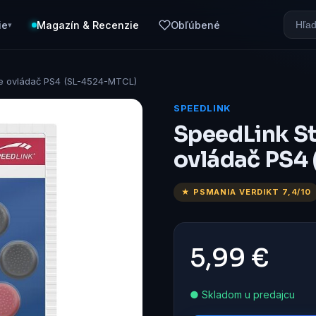
ie
Magazín & Recenzie
Obľúbené
▾
re ovládač PS4 (SL-4524-MTCL)
SPEEDLINK
SpeedLink St
ovládač PS4
★ PSMANIA VERDIKT 7,4/10
5,99 €
● Skladom u predajcu