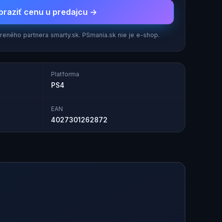
braziť cenu u predajcu →
eného partnera smarty.sk. PSmania.sk nie je e-shop.
Platforma
PS4
EAN
4027301262872