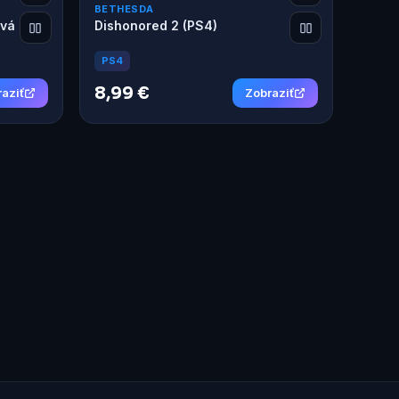
BETHESDA
ová
Dishonored 2 (PS4)
PS4
8,99 €
aziť
Zobraziť