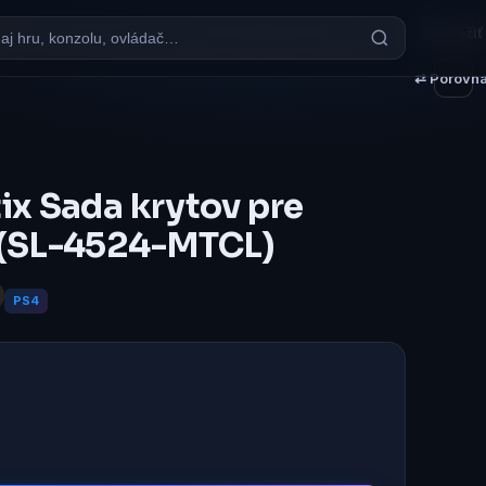
♥ Uložiť
⇄ Porovna
ix Sada krytov pre
 (SL-4524-MTCL)
PS4