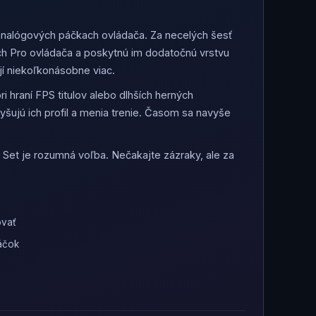
analógových páčkach ovládača. Za necelých šesť
ch Pro ovládača a poskytnú im dodatočnú vrstvu
ojí niekoľkonásobne viac.
i hraní FPS titulov alebo dlhších herných
šujú ich profil a menia trenie. Časom sa navyše
 Set je rozumná voľba. Nečakajte zázraky, ale za
ovať
áčok