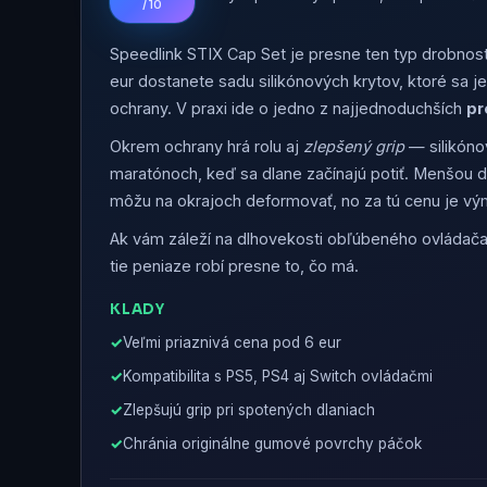
/ 10
Speedlink STIX Cap Set je presne ten typ drobnos
eur dostanete sadu silikónových krytov, ktoré sa
ochrany. V praxi ide o jedno z najjednoduchších
pr
Okrem ochrany hrá rolu aj
zlepšený grip
— silikónov
maratónoch, keď sa dlane začínajú potiť. Menšou 
môžu na okrajoch deformovať, no za tú cenu je vým
Ak vám záleží na dlhovekosti obľúbeného ovládača 
tie peniaze robí presne to, čo má.
KLADY
Veľmi priaznivá cena pod 6 eur
Kompatibilita s PS5, PS4 aj Switch ovládačmi
Zlepšujú grip pri spotených dlaniach
Chránia originálne gumové povrchy páčok