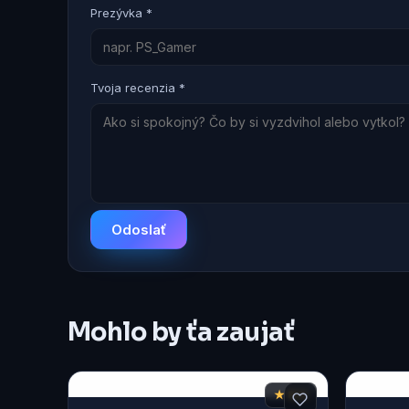
Prezývka *
Tvoja recenzia *
Odoslať
Mohlo by ťa zaujať
★ 8,6