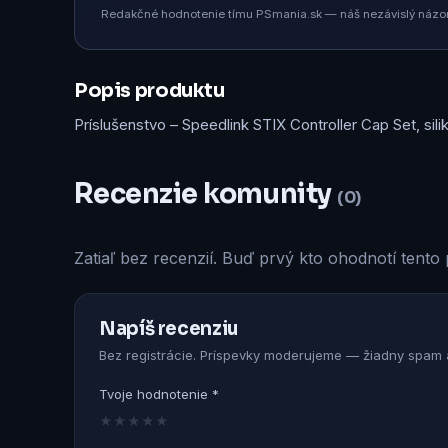
Redakčné hodnotenie tímu PSmania.sk — náš nezávislý názor 
Popis produktu
Príslušenstvo – Speedlink STIX Controller Cap Set, si
Recenzie komunity
(0)
Zatiaľ bez recenzií. Buď prvý kto ohodnotí tento 
Napíš recenziu
Bez registrácie. Príspevky moderujeme — žiadny spam a
Tvoje hodnotenie *
★
★
★
★
★