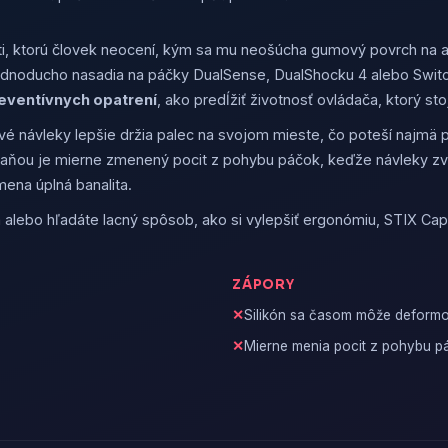
ti, ktorú človek neocení, kým sa mu neošúcha gumový povrch na 
 jednoducho nasadia na páčky DualSense, DualShocku 4 alebo Swit
eventívnych opatrení
, ako predĺžiť životnosť ovládača, ktorý st
é návleky lepšie držia palec na svojom mieste, čo poteší najmä pr
daňou je mierne zmenený pocit z pohybu páčok, keďže návleky zvy
ena úplná banalita.
alebo hľadáte lacný spôsob, ako si vylepšiť ergonómiu, STIX Cap
ZÁPORY
Silikón sa časom môže deform
Mierne menia pocit z pohybu p