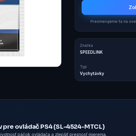
Zo
Presmerujeme ťa na over
Značka
SPEEDLINK
Typ
Vychytávky
v pre ovládač PS4 (SL-4524-MTCL)
životnosť páčok ovládača a zlepšiť presnosť mierenia.