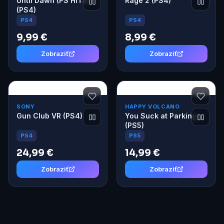
Until Dawn (PS HITS)
Rage 2 (PS4)
(PS4)
PS4
PS4
9,99 €
8,99 €
Zobraziť
Zobraziť
SONY
HAPPY VOLCANO
Gun Club VR (PS4)
You Suck at Parking
(PS5)
PS4
PS5
24,99 €
14,99 €
Zobraziť
Zobraziť