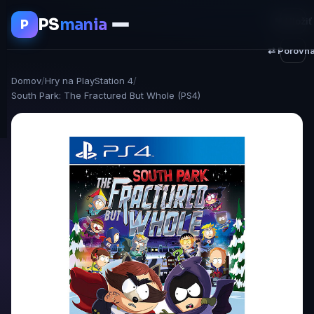
PS
mania
♥ Uložiť
P
⇄ Porovna
Domov
/
Hry na PlayStation 4
/
South Park: The Fractured But Whole (PS4)