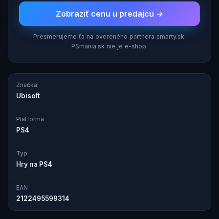
Zobraziť cenu u predajcu →
Presmerujeme ťa na overeného partnera smarty.sk.
PSmania.sk nie je e-shop.
Značka
Ubisoft
Platforma
PS4
Typ
Hry na PS4
EAN
2122495599314