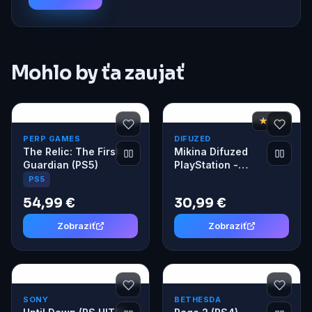
Mohlo by ťa zaujať
★ 7,6
PERP GAMES
DIFUZED
The Relic: The First
Mikina Difuzed
Guardian (PS5)
PlayStation -
Technical M
PS5
54,99 €
30,99 €
Zobraziť
Zobraziť
SONY
BETHESDA