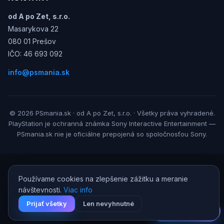
od A po Zet, s.r.o.
Masarykova 22
080 01 Prešov
IČO: 46 693 092
info@psmania.sk
© 2026 PSmania.sk · od A po Zet, s.r.o. · Všetky práva vyhradené.
PlayStation je ochranná známka Sony Interactive Entertainment —
PSmania.sk nie je oficiálne prepojená so spoločnosťou Sony.
Používame cookies na zlepšenie zážitku a meranie
návštevnosti.
Viac info
Prijať všetky
Len nevyhnutné
AI Game Guru