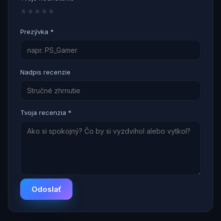
★
★
★
★
★
Prezývka *
Nadpis recenzie
Tvoja recenzia *
Odoslať