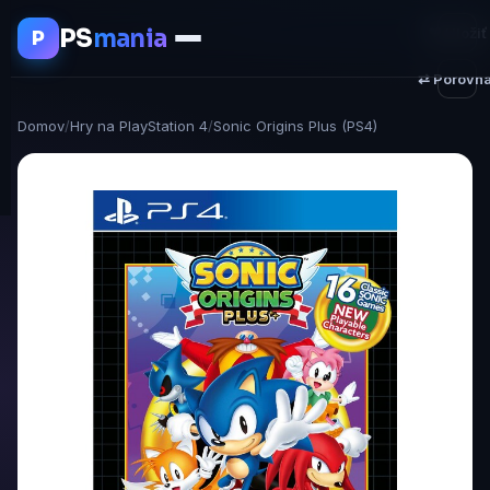
PS
mania
♥ Uložiť
P
⇄ Porovna
Domov
/
Hry na PlayStation 4
/
Sonic Origins Plus (PS4)