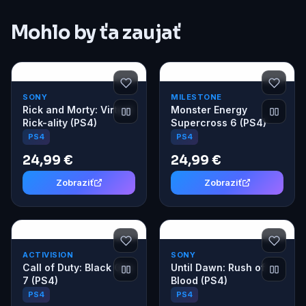
Mohlo by ťa zaujať
SONY
MILESTONE
Rick and Morty: Virtual
Monster Energy
Rick-ality (PS4)
Supercross 6 (PS4)
PS4
PS4
24,99 €
24,99 €
Zobraziť
Zobraziť
ACTIVISION
SONY
Call of Duty: Black Ops
Until Dawn: Rush of
7 (PS4)
Blood (PS4)
PS4
PS4