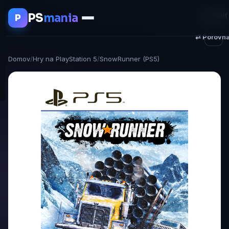
PS
mania
♥ Uložiť
P
⇄ Porovna
Domov
/
Hry na PlayStation 5
/
SnowRunner (PS5)