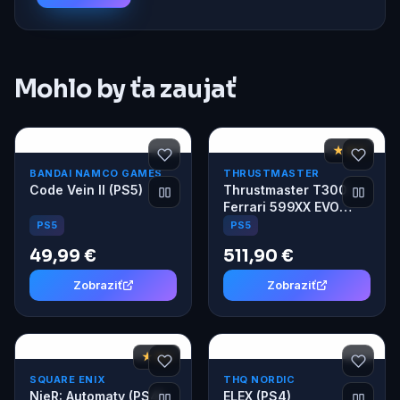
Mohlo by ťa zaujať
★ 8,7
BANDAI NAMCO GAMES
THRUSTMASTER
Code Vein II (PS5)
Thrustmaster T300
Ferrari 599XX EVO
Alcantara PS4, PS5,
PS5
PS5
PC
49,99 €
511,90 €
Zobraziť
Zobraziť
★ 9,1
SQUARE ENIX
THQ NORDIC
NieR: Automaty (PS4)
ELEX (PS4)