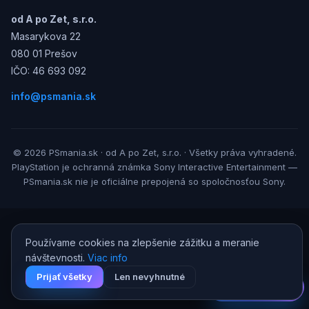
od A po Zet, s.r.o.
Masarykova 22
080 01 Prešov
IČO: 46 693 092
info@psmania.sk
© 2026 PSmania.sk · od A po Zet, s.r.o. · Všetky práva vyhradené.
PlayStation je ochranná známka Sony Interactive Entertainment —
PSmania.sk nie je oficiálne prepojená so spoločnosťou Sony.
Používame cookies na zlepšenie zážitku a meranie
návštevnosti.
Viac info
Prijať všetky
Len nevyhnutné
AI Game Guru