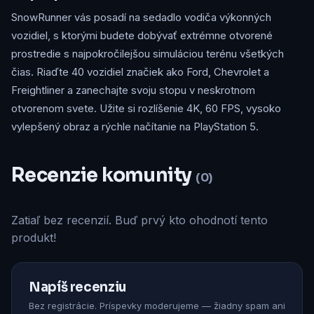
SnowRunner vás posadí na sedadlo vodiča výkonných
vozidiel, s ktorými budete dobývať extrémne otvorené
prostredie s najpokročilejšou simuláciou terénu všetkých
čias. Riaďte 40 vozidiel značiek ako Ford, Chevrolet a
Freightliner a zanechajte svoju stopu v neskrotnom
otvorenom svete. Užite si rozlíšenie 4K, 60 FPS, vysoko
vylepšený obraz a rýchle načítanie na PlayStation 5.
Recenzie komunity
(0)
Zatiaľ bez recenzií. Buď prvý kto ohodnotí tento
produkt!
Napíš recenziu
Bez registrácie. Príspevky moderujeme — žiadny spam ani