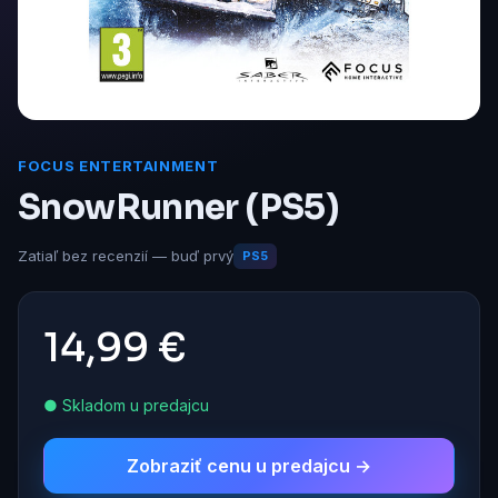
FOCUS ENTERTAINMENT
SnowRunner (PS5)
Zatiaľ bez recenzií — buď prvý
PS5
14,99 €
● Skladom u predajcu
Zobraziť cenu u predajcu →