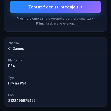
Zobraziť cenu u predajcu →
Presmerujeme ťa na overeného partnera smarty.sk.
PSmania.sk nie je e-shop.
Značka
CI Games
Platforma
PS4
Typ
Hry na PS4
EAN
2122495675452