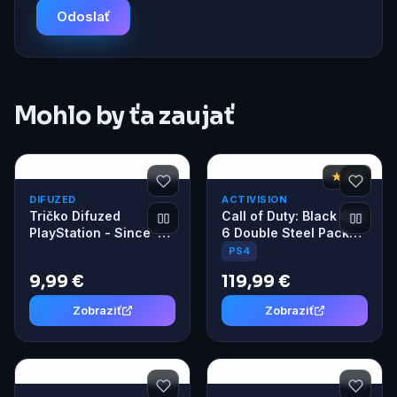
Odoslať
Mohlo by ťa zaujať
★ 8,2
DIFUZED
ACTIVISION
Tričko Difuzed
Call of Duty: Black Ops
PlayStation - Since '94
6 Double Steel Pack
XXL
(PS4)
PS4
9,99 €
119,99 €
Zobraziť
Zobraziť