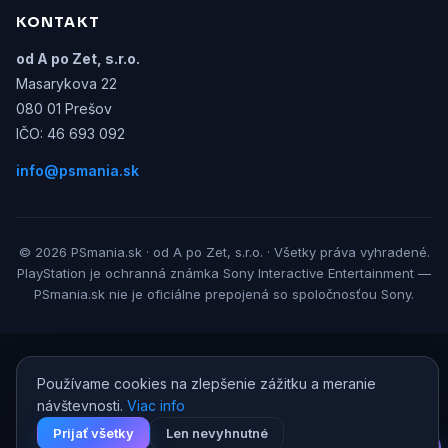
KONTAKT
od A po Zet, s.r.o.
Masarykova 22
080 01 Prešov
IČO: 46 693 092
info@psmania.sk
© 2026 PSmania.sk · od A po Zet, s.r.o. · Všetky práva vyhradené.
PlayStation je ochranná známka Sony Interactive Entertainment —
PSmania.sk nie je oficiálne prepojená so spoločnosťou Sony.
Používame cookies na zlepšenie zážitku a meranie
návštevnosti.
Viac info
Prijať všetky
Len nevyhnutné
AI Game Guru