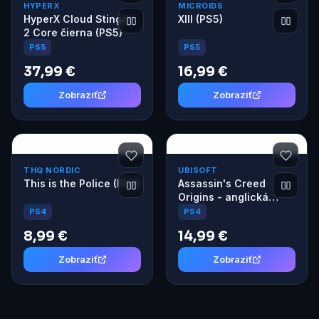
HYPERX
MICROIDS
HyperX Cloud Stinger
XIII (PS5)
2 Core čierna (PS5)
PS5
PS5
37,99 €
16,99 €
Zobraziť
Zobraziť
THQ NORDIC
UBISOFT
This is the Police (PS4)
Assassin's Creed
Origins - anglická
verzia (PS4)
PS4
PS4
8,99 €
14,99 €
Zobraziť
Zobraziť