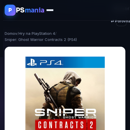
PS
mania
♥ Uložiť
P
⇄ Porovna
Domov
/
Hry na PlayStation 4
/
Sniper: Ghost Warrior Contracts 2 (PS4)