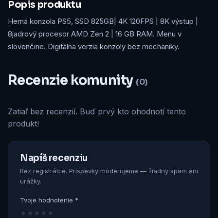
Popis produktu
Herná konzola PS5, SSD 825GB| 4K 120FPS | 8K výstup |
8jadrový procesor AMD Zen 2 | 16 GB RAM. Menu v
slovenčine. Digitálna verzia konzoly bez mechaniky.
Recenzie komunity
(0)
Zatiaľ bez recenzií. Buď prvý kto ohodnotí tento
produkt!
Napíš recenziu
Bez registrácie. Príspevky moderujeme — žiadny spam ani
urážky.
Tvoje hodnotenie *
★
★
★
★
★