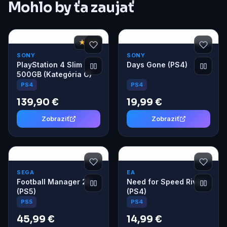
Mohlo by ťa zaujať
★ 7,8
SONY
SONY
PlayStation 4 Slim
Days Gone (PS4)
500GB (Kategória C)
PS4
PS4
139,90 €
19,99 €
Zobraziť
Zobraziť
SEGA
EA
Football Manager 26
Need for Speed Rivals
(PS5)
(PS4)
PS5
PS4
45,99 €
14,99 €