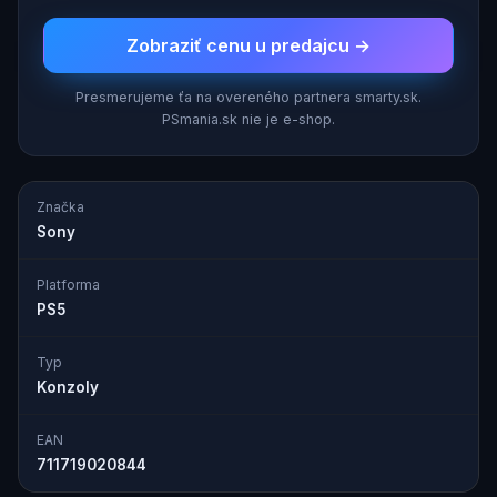
Zobraziť cenu u predajcu →
Presmerujeme ťa na overeného partnera smarty.sk.
PSmania.sk nie je e-shop.
Značka
Sony
Platforma
PS5
Typ
Konzoly
EAN
711719020844