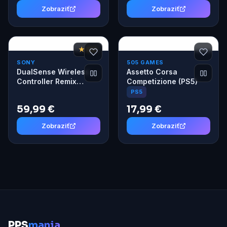
Zobraziť
Zobraziť
★ 8,6
SONY
505 GAMES
DualSense Wireless
Assetto Corsa
Controller Remix
Competizione (PS5)
Green
PS5
59,99 €
17,99 €
Zobraziť
Zobraziť
P
PS
mania