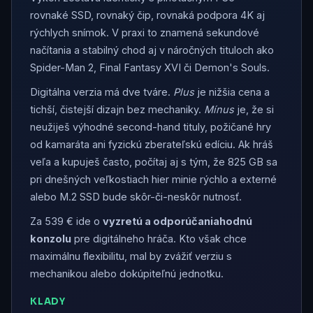
rovnaké SSD, rovnaký čip, rovnaká podpora 4K aj
rýchlych snímok. V praxi to znamená sekundové
načítania a stabilný chod aj v náročných tituloch ako
Spider-Man 2, Final Fantasy XVI či Demon's Souls.
Digitálna verzia má dve tváre.
Plus
je nižšia cena a
tichší, čistejší dizajn bez mechaniky.
Mínus
je, že si
neužiješ výhodné second-hand tituly, požičané hry
od kamaráta ani fyzickú zberateľskú edíciu. Ak hráš
veľa a kupuješ často, počítaj aj s tým, že 825 GB sa
pri dnešných veľkostiach hier minie rýchlo a externé
alebo M.2 SSD bude skôr-či-neskôr nutnosť.
Za 539 € ide o
vyzretú a odporúčaniahodnú
konzolu
pre digitálneho hráča. Kto však chce
maximálnu flexibilitu, mal by zvážiť verziu s
mechanikou alebo dokúpiteľnú jednotku.
KLADY