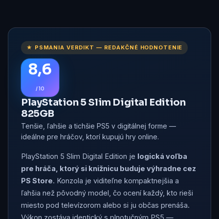
★ PSMANIA VERDIKT — REDAKČNÉ HODNOTENIE
8,6
/ 10
PlayStation 5 Slim Digital Edition
825GB
Tenšie, ľahšie a tichšie PS5 v digitálnej forme —
ideálne pre hráčov, ktorí kupujú hry online.
PlayStation 5 Slim Digital Edition je
logická voľba
pre hráča, ktorý si knižnicu buduje výhradne cez
PS Store
. Konzola je viditeľne kompaktnejšia a
ľahšia než pôvodný model, čo ocení každý, kto rieši
miesto pod televízorom alebo si ju občas prenáša.
Výkon zostáva identický s plnotučným PS5 —