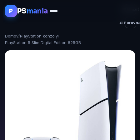
PS
mania
♥ Uložiť
P
⇄ Porovna
Domov
/
PlayStation konzoly
/
PlayStation 5 Slim Digital Edition 825GB