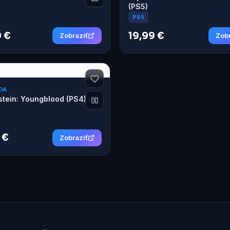
(PS5)
PS5
 €
19,99 €
Zobraziť
Zobr
DA
tein: Youngblood (PS4)
 €
Zobraziť