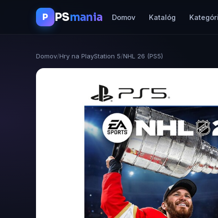
PS
mania
P
Domov
Katalóg
Kategór
Domov
/
Hry na PlayStation 5
/
NHL 26 (PS5)