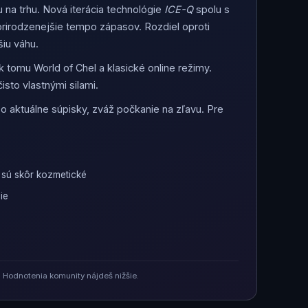
na trhu. Nová iterácia technológie
ICE-Q
spolu s
o prirodzenejšie tempo zápasov. Rozdiel oproti
šiu váhu.
 tomu World of Chel a klasické online režimy.
isto vlastnými silami.
e o aktuálne súpisky, zváž počkanie na zľavu. Pre
 sú skôr kozmetické
ie
 Hodnotenia komunity nájdeš nižšie.