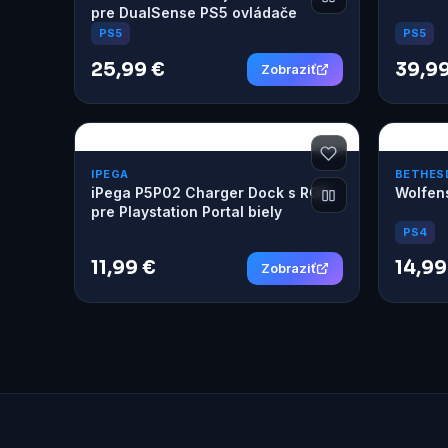
pre DualSense PS5 ovládače
PS5
PS5
25,99 €
39,99
Zobraziť
IPEGA
BETHES
iPega P5P02 Charger Dock s RGB
Wolfens
pre Playstation Portal biely
PS4
11,99 €
14,99
Zobraziť