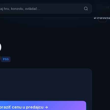
♥ Uložiť
⇄ Porovna
)
PS5
braziť cenu u predajcu →