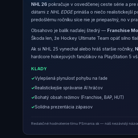
NHL 26
pokračuje v osvedčenej ceste série a pre 
dátami z
NHL EDGE
prináša o niečo realistickejší 
predošlému ročníku síce nie je priepastný, no v pra
Obsahovo je balík naďalej štedrý —
Franchise M
Škoda len, že Hockey Ultimate Team opäť silno tlačí
Ak si NHL 25 vynechal alebo hráš staršie ročníky,
N
hardcore hokejových fanúšikov na PlayStation 5 v
KLADY
Vylepšená plynulosť pohybu na ľade
Realistickejšie správanie AI hráčov
Bohatý obsah režimov (Franchise, BAP, HUT)
Solídna prezentácia zápasov
Redakčné hodnotenie tímu PSmania.sk — náš nezávislý názor 