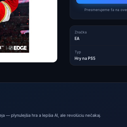
Presmerujeme ťa na over
Značka
EA
Typ
Hry na PS5
a — plynulejšia hra a lepšia AI, ale revolúciu nečakaj.