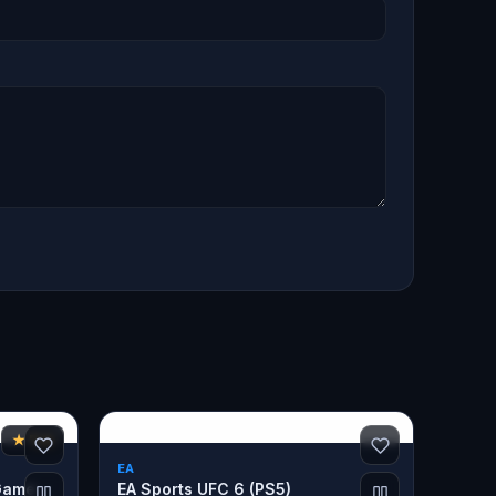
★ 7,4
EA
 Game
EA Sports UFC 6 (PS5)