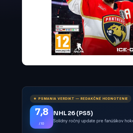
★ PSMANIA VERDIKT — REDAKČNÉ HODNOTENIE
7,8
NHL 26 (PS5)
Solídny ročný update pre fanúšikov hokej
/ 10