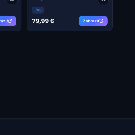
PS5
79,99 €
aziť
Zobraziť