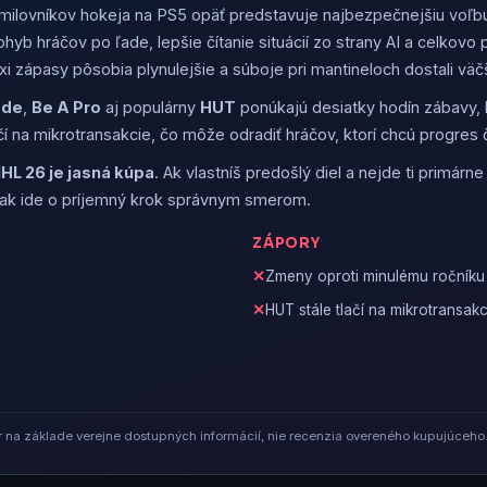
milovníkov hokeja na PS5 opäť predstavuje najbezpečnejšiu voľbu 
pohyb hráčov po ľade, lepšie čítanie situácií zo strany AI a celkov
xi zápasy pôsobia plynulejšie a súboje pri mantineloch dostali väč
ode
,
Be A Pro
aj populárny
HUT
ponúkajú desiatky hodín zábavy, k
 na mikrotransakcie, čo môže odradiť hráčov, ktorí chcú progres č
HL 26 je jasná kúpa
. Ak vlastníš predošlý diel a nejde ti primárn
šak ide o príjemný krok správnym smerom.
ZÁPORY
Zmeny oproti minulému ročníku
HUT stále tlačí na mikrotransakc
na základe verejne dostupných informácií, nie recenzia overeného kupujúceho.