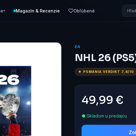
ie
Magazín & Recenzie
Obľúbené
▾
EA
NHL 26 (PS5
★ PSMANIA VERDIKT 7,8/10
49,99 €
● Skladom u predajcu
Zo