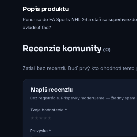
Popis produktu
Ponor sa do EA Sports NHL 26 a staň sa superhviezdou
ovládnuť ľad?
Recenzie komunity
(0)
Zatiaľ bez recenzií. Buď prvý kto ohodnotí tento 
Napíš recenziu
Bez registrácie. Príspevky moderujeme — žiadny spam a
Tvoje hodnotenie *
★
★
★
★
★
Prezývka *