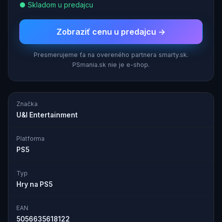
● Skladom u predajcu
Zobraziť cenu u predajcu →
Presmerujeme ťa na overeného partnera smarty.sk.
PSmania.sk nie je e-shop.
Značka
U&I Entertainment
Platforma
PS5
Typ
Hry na PS5
EAN
5056635618122