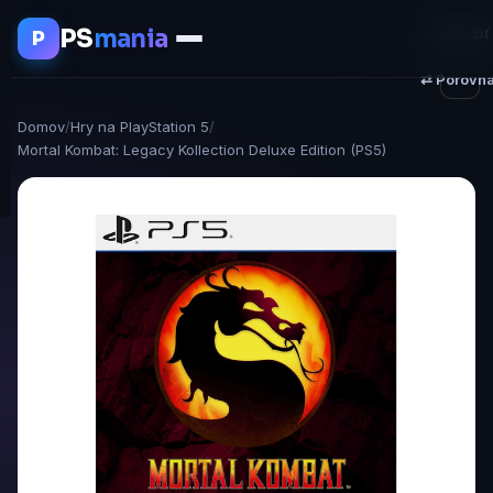
PS
mania
♥ Uložiť
P
⇄ Porovna
Domov
/
Hry na PlayStation 5
/
Mortal Kombat: Legacy Kollection Deluxe Edition (PS5)