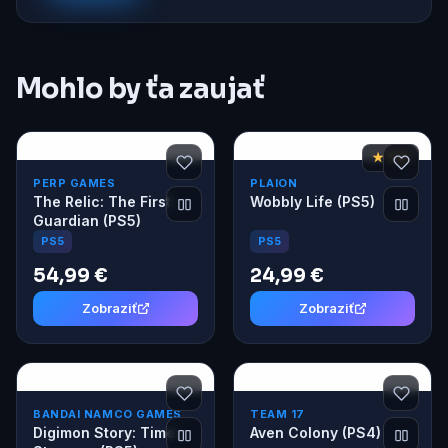
Mohlo by ťa zaujať
★ 7,6
PERP GAMES
PLAION
The Relic: The First
Wobbly Life (PS5)
Guardian (PS5)
PS5
PS5
54,99 €
24,99 €
Zobraziť
Zobraziť
BANDAI NAMCO GAMES
TEAM 17
Digimon Story: Time
Aven Colony (PS4)