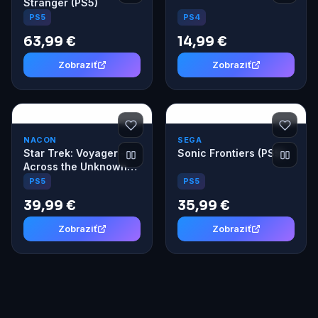
Stranger (PS5)
PS4
PS5
63,99 €
14,99 €
Zobraziť
Zobraziť
NACON
SEGA
Star Trek: Voyager -
Sonic Frontiers (PS5)
Across the Unknown
Deluxe Edition (PS5)
PS5
PS5
39,99 €
35,99 €
Zobraziť
Zobraziť