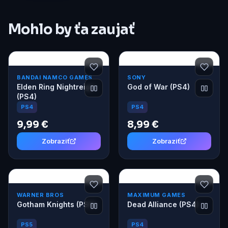
Mohlo by ťa zaujať
BANDAI NAMCO GAMES
SONY
Elden Ring Nightreign
God of War (PS4)
(PS4)
PS4
PS4
9,99 €
8,99 €
Zobraziť
Zobraziť
WARNER BROS
MAXIMUM GAMES
Gotham Knights (PS5)
Dead Alliance (PS4)
PS5
PS4