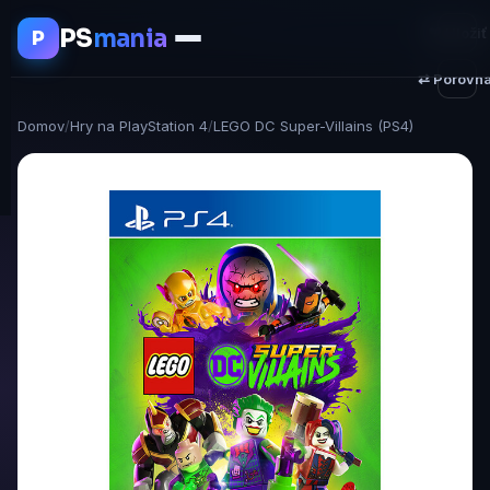
PS
mania
♥ Uložiť
P
⇄ Porovna
Domov
/
Hry na PlayStation 4
/
LEGO DC Super-Villains (PS4)