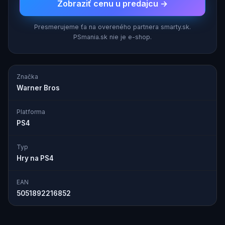
Zobraziť cenu u predajcu →
Presmerujeme ťa na overeného partnera smarty.sk.
PSmania.sk nie je e-shop.
Značka
Warner Bros
Platforma
PS4
Typ
Hry na PS4
EAN
5051892216852