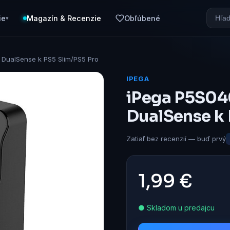
ie
Magazín & Recenzie
Obľúbené
▾
 DualSense k PS5 Slim/PS5 Pro
IPEGA
iPega P5S040
DualSense k 
Zatiaľ bez recenzií — buď prvý
1,99 €
● Skladom u predajcu