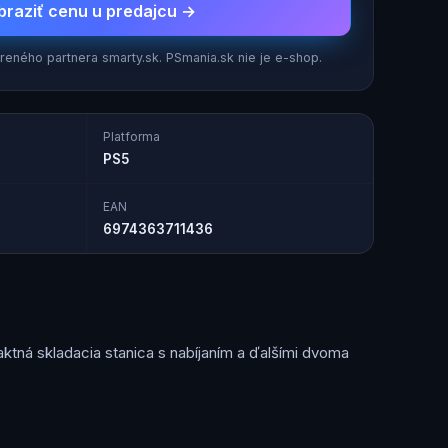
braziť cenu u predajcu →
eného partnera smarty.sk. PSmania.sk nie je e-shop.
Platforma
PS5
EAN
6974363711436
ktná skladacia stanica s nabíjaním a ďalšími dvoma