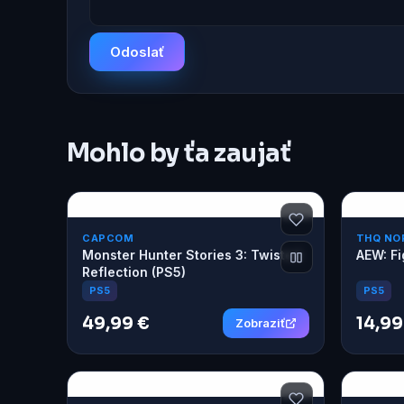
Odoslať
Mohlo by ťa zaujať
CAPCOM
THQ NO
Monster Hunter Stories 3: Twisted
AEW: Fi
Reflection (PS5)
PS5
PS5
49,99 €
14,99
Zobraziť