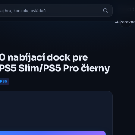
♥ Uložiť
⇄ Porovna
 nabíjací dock pre
PS5 Slim/PS5 Pro čierny
PS5