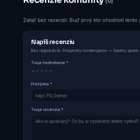
Recenzie komunity
(0)
Zatiaľ bez recenzií. Buď prvý kto ohodnotí tento 
Napíš recenziu
Bez registrácie. Príspevky moderujeme — žiadny spam a
Tvoje hodnotenie *
★
★
★
★
★
Prezývka *
Tvoja recenzia *