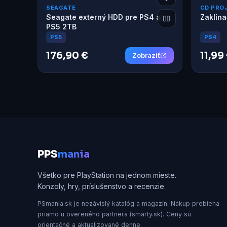
SEAGATE
CD PRO
Seagate externý HDD pre PS4 a
Zaklína
PS5 2TB
PS4
PS5
176,90 €
11,99
Zobraziť
P
PS
mania
Všetko pre PlayStation na jednom mieste.
Konzoly, hry, príslušenstvo a recenzie.
PSmania.sk je nezávislý katalóg a magazín. Nákup prebieha
priamo u overeného partnera (smarty.sk). Ceny sú
orientačné a aktualizované denne.