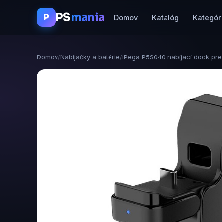
PS
mania
P
Domov
Katalóg
Kategór
Domov
/
Nabíjačky a batérie
/
iPega P5S040 nabíjací dock pre