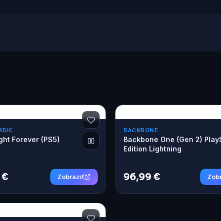
RDIC
BACKBONE
ght Forever (PS5)
Backbone One (Gen 2) Play
Edition Lightning
 €
96,99 €
Zobraziť
Zobr