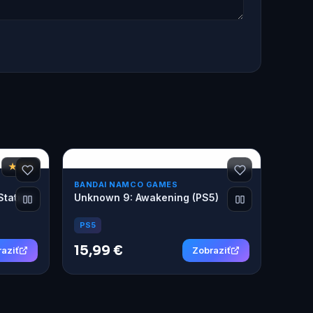
★ 8,3
BANDAI NAMCO GAMES
Station
Unknown 9: Awakening (PS5)
PS5
15,99 €
aziť
Zobraziť