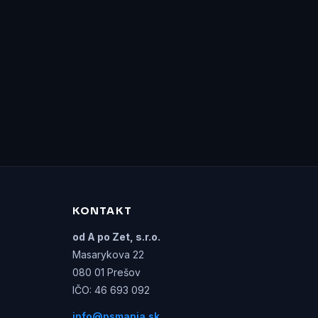
KONTAKT
od A po Zet, s.r.o.
Masarykova 22
080 01 Prešov
IČO: 46 693 092
info@psmania.sk