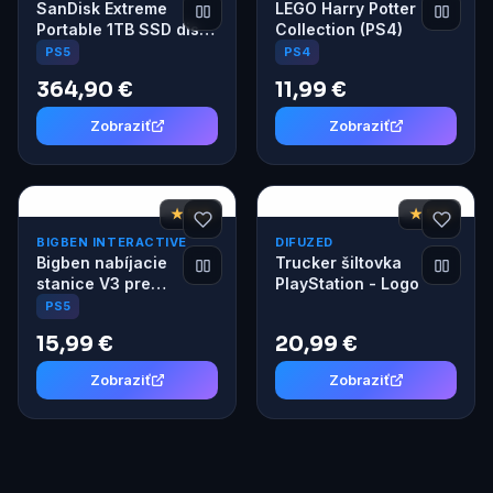
SanDisk Extreme
LEGO Harry Potter
Portable 1TB SSD disk
Collection (PS4)
pre PlayStation 5 a PC
PS5
PS4
biely
364,90 €
11,99 €
Zobraziť
Zobraziť
★ 7,6
★ 7,6
BIGBEN INTERACTIVE
DIFUZED
Bigben nabíjacie
Trucker šiltovka
stanice V3 pre
PlayStation - Logo
DualSense PS5
PS5
ovládače
15,99 €
20,99 €
Zobraziť
Zobraziť