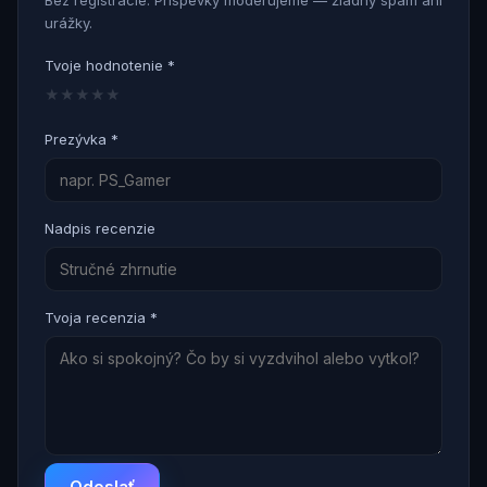
Bez registrácie. Príspevky moderujeme — žiadny spam ani
urážky.
Tvoje hodnotenie *
★
★
★
★
★
Prezývka *
Nadpis recenzie
Tvoja recenzia *
Odoslať