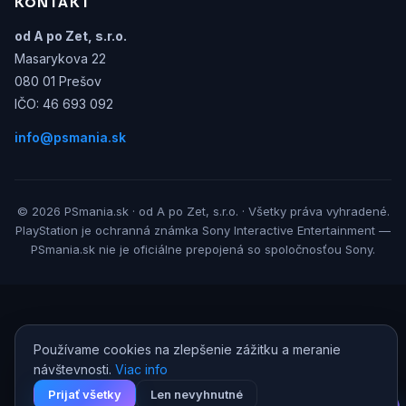
KONTAKT
od A po Zet, s.r.o.
Masarykova 22
080 01 Prešov
IČO: 46 693 092
info@psmania.sk
© 2026 PSmania.sk · od A po Zet, s.r.o. · Všetky práva vyhradené.
PlayStation je ochranná známka Sony Interactive Entertainment —
PSmania.sk nie je oficiálne prepojená so spoločnosťou Sony.
Používame cookies na zlepšenie zážitku a meranie
návštevnosti.
Viac info
Prijať všetky
Len nevyhnutné