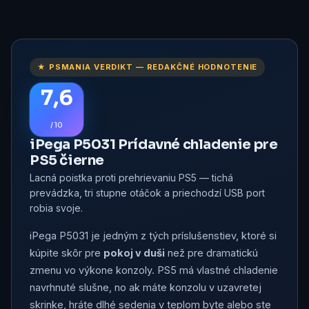
★ PSMANIA VERDIKT — REDAKČNÉ HODNOTENIE
7,6
/ 10
iPega P5031 Prídavné chladenie pre
PS5 čierne
Lacná poistka proti prehrievaniu PS5 — tichá
prevádzka, tri stupne otáčok a priechodzí USB port
robia svoje.
iPega P5031 je jedným z tých príslušenstiev, ktoré si
kúpite skôr pre
pokoj v duši
než pre dramatickú
zmenu vo výkone konzoly. PS5 má vlastné chladenie
navrhnuté slušne, no ak máte konzolu v uzavretej
skrinke, hráte dlhé sedenia v teplom byte alebo ste