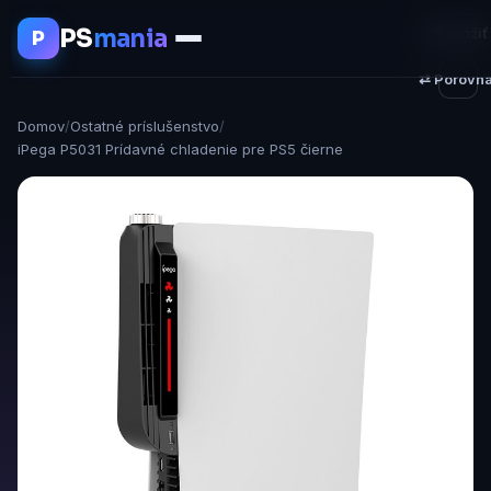
PS
mania
♥ Uložiť
P
⇄ Porovna
Domov
/
Ostatné príslušenstvo
/
iPega P5031 Prídavné chladenie pre PS5 čierne