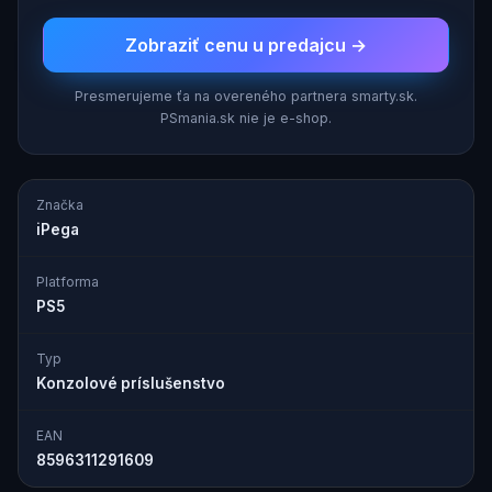
Zobraziť cenu u predajcu →
Presmerujeme ťa na overeného partnera smarty.sk.
PSmania.sk nie je e-shop.
Značka
iPega
Platforma
PS5
Typ
Konzolové príslušenstvo
EAN
8596311291609