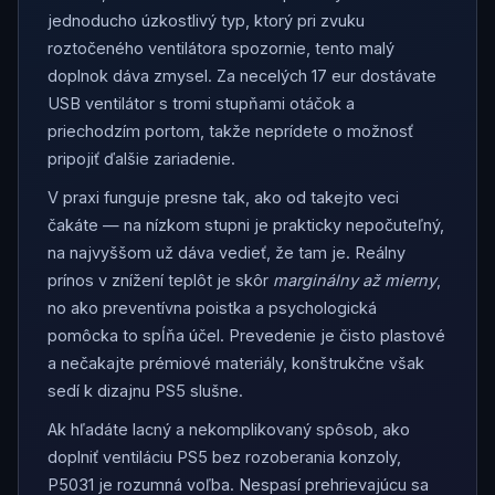
jednoducho úzkostlivý typ, ktorý pri zvuku
roztočeného ventilátora spozornie, tento malý
doplnok dáva zmysel. Za necelých 17 eur dostávate
USB ventilátor s tromi stupňami otáčok a
priechodzím portom, takže neprídete o možnosť
pripojiť ďalšie zariadenie.
V praxi funguje presne tak, ako od takejto veci
čakáte — na nízkom stupni je prakticky nepočuteľný,
na najvyššom už dáva vedieť, že tam je. Reálny
prínos v znížení teplôt je skôr
marginálny až mierny
,
no ako preventívna poistka a psychologická
pomôcka to spĺňa účel. Prevedenie je čisto plastové
a nečakajte prémiové materiály, konštrukčne však
sedí k dizajnu PS5 slušne.
Ak hľadáte lacný a nekomplikovaný spôsob, ako
doplniť ventiláciu PS5 bez rozoberania konzoly,
P5031 je rozumná voľba. Nespasí prehrievajúcu sa