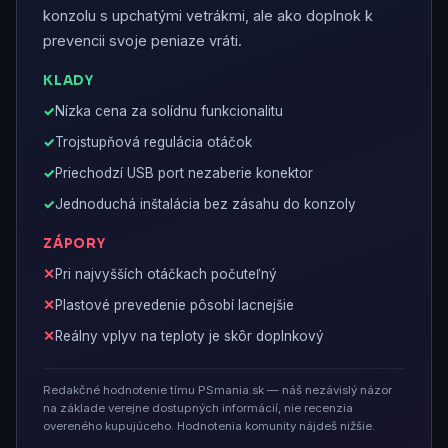
konzolu s upchatými vetrákmi, ale ako doplnok k
prevencii svoje peniaze vráti.
KLADY
Nízka cena za solídnu funkcionalitu
Trojstupňová regulácia otáčok
Priechodzí USB port nezaberie konektor
Jednoduchá inštalácia bez zásahu do konzoly
ZÁPORY
Pri najvyšších otáčkach počuteľný
Plastové prevedenie pôsobí lacnejšie
Reálny vplyv na teploty je skôr doplnkový
Redakčné hodnotenie tímu PSmania.sk — náš nezávislý názor
na základe verejne dostupných informácií, nie recenzia
overeného kupujúceho. Hodnotenia komunity nájdeš nižšie.