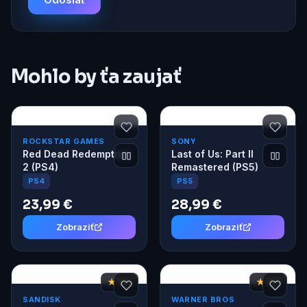
Mohlo by ťa zaujať
ROCKSTAR GAMES
SONY
Red Dead Redemption
Last of Us: Part II
2 (PS4)
Remastered (PS5)
PS4
PS5
23,99 €
28,99 €
Zobraziť
Zobraziť
★ 8,2
★ 8,2
SANDISK
WARNER BROS