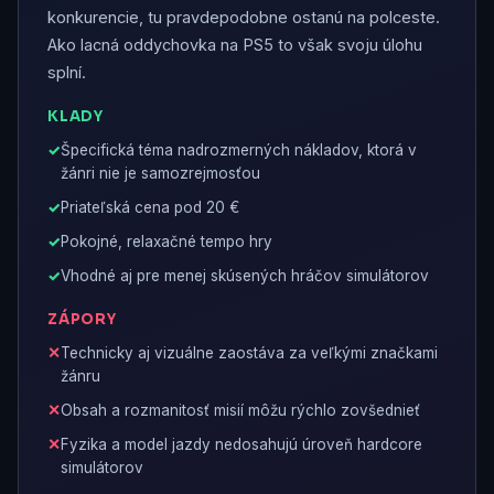
konkurencie, tu pravdepodobne ostanú na polceste.
Ako lacná oddychovka na PS5 to však svoju úlohu
splní.
KLADY
Špecifická téma nadrozmerných nákladov, ktorá v
žánri nie je samozrejmosťou
Priateľská cena pod 20 €
Pokojné, relaxačné tempo hry
Vhodné aj pre menej skúsených hráčov simulátorov
ZÁPORY
Technicky aj vizuálne zaostáva za veľkými značkami
žánru
Obsah a rozmanitosť misií môžu rýchlo zovšednieť
Fyzika a model jazdy nedosahujú úroveň hardcore
simulátorov