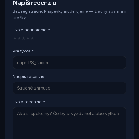
Napíš recenziu
Bez registrácie. Príspevky moderujeme — žiadny spam ani
urážky.
Tvoje hodnotenie *
★
★
★
★
★
Prezývka *
Nadpis recenzie
Tvoja recenzia *