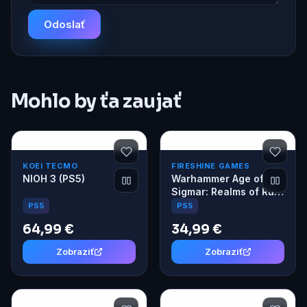
Odoslať
Mohlo by ťa zaujať
KOEI TECMO
FIRESHINE GAMES
NIOH 3 (PS5)
Warhammer Age of
Sigmar: Realms of Ruin
(PS5)
PS5
PS5
64,99 €
34,99 €
Zobraziť
Zobraziť