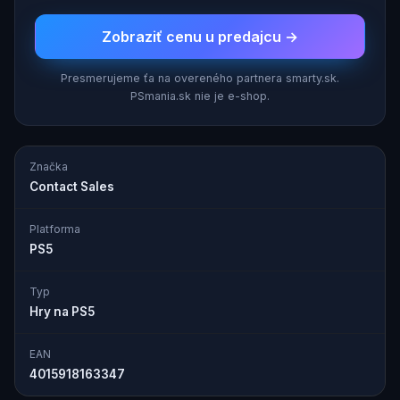
Zobraziť cenu u predajcu →
Presmerujeme ťa na overeného partnera smarty.sk.
PSmania.sk nie je e-shop.
Značka
Contact Sales
Platforma
PS5
Typ
Hry na PS5
EAN
4015918163347