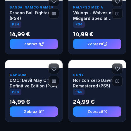
BANDAI NAMCO GAMES
KALYPSO MEDIA
Dragon Ball Fighter Z
Vikings - Wolves of
(PS4)
Midgard Special
Edition (PS4)
PS4
PS4
14,99 €
14,99 €
Zobraziť
Zobraziť
CAPCOM
SONY
DMC: Devil May Cry
Horizon Zero Dawn
Definitive Edition (PS4)
Remastered (PS5)
PS4
PS5
14,99 €
24,99 €
Zobraziť
Zobraziť