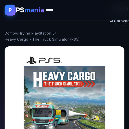
PS
mania
♥ Uložiť
P
⇄ Porovna
Domov
/
Hry na PlayStation 5
/
Heavy Cargo - The Truck Simulator (PS5)