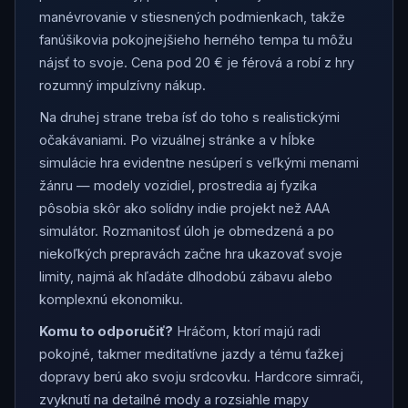
manévrovanie v stiesnených podmienkach, takže
fanúšikovia pokojnejšieho herného tempa tu môžu
nájsť to svoje. Cena pod 20 € je férová a robí z hry
rozumný impulzívny nákup.
Na druhej strane treba ísť do toho s realistickými
očakávaniami. Po vizuálnej stránke a v hĺbke
simulácie hra evidentne nesúperí s veľkými menami
žánru — modely vozidiel, prostredia aj fyzika
pôsobia skôr ako solídny indie projekt než AAA
simulátor. Rozmanitosť úloh je obmedzená a po
niekoľkých prepravách začne hra ukazovať svoje
limity, najmä ak hľadáte dlhodobú zábavu alebo
komplexnú ekonomiku.
Komu to odporučiť?
Hráčom, ktorí majú radi
pokojné, takmer meditatívne jazdy a tému ťažkej
dopravy berú ako svoju srdcovku. Hardcore simrači,
zvyknutí na detailné mody a rozsiahle mapy