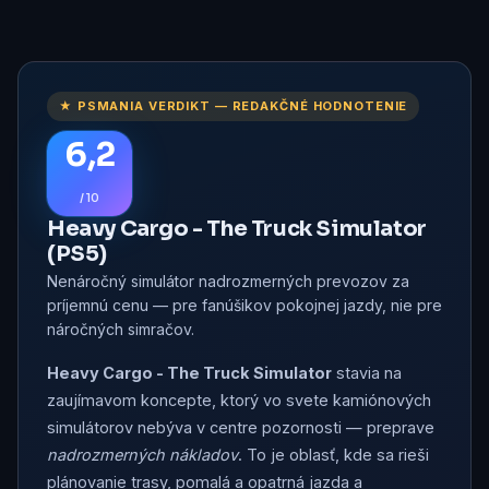
★ PSMANIA VERDIKT — REDAKČNÉ HODNOTENIE
6,2
/ 10
Heavy Cargo - The Truck Simulator
(PS5)
Nenáročný simulátor nadrozmerných prevozov za
príjemnú cenu — pre fanúšikov pokojnej jazdy, nie pre
náročných simračov.
Heavy Cargo - The Truck Simulator
stavia na
zaujímavom koncepte, ktorý vo svete kamiónových
simulátorov nebýva v centre pozornosti — preprave
nadrozmerných nákladov
. To je oblasť, kde sa rieši
plánovanie trasy, pomalá a opatrná jazda a