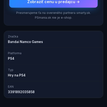
Zobraziť cenu u predajcu →
Presmerujeme ťa na overeného partnera smarty.sk.
PSmania.sk nie je e-shop.
Značka
Bandai Namco Games
Platforma
PS4
Typ
Hry na PS4
EAN
3391892035858