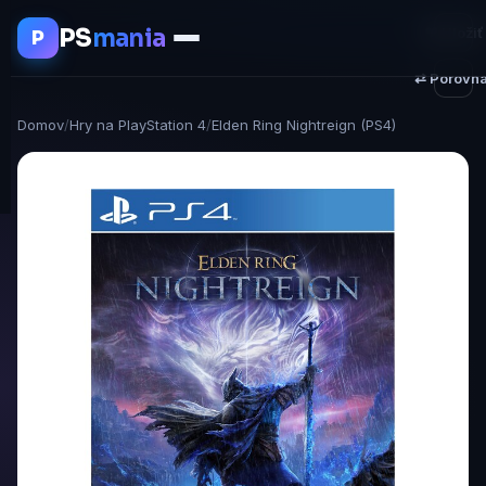
PS
mania
♥ Uložiť
P
⇄ Porovna
Domov
/
Hry na PlayStation 4
/
Elden Ring Nightreign (PS4)