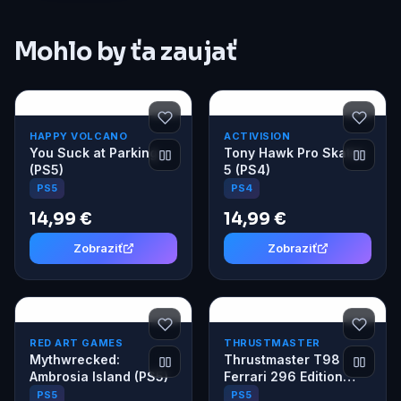
Mohlo by ťa zaujať
HAPPY VOLCANO
ACTIVISION
You Suck at Parking
Tony Hawk Pro Skater
(PS5)
5 (PS4)
PS5
PS4
14,99 €
14,99 €
Zobraziť
Zobraziť
RED ART GAMES
THRUSTMASTER
Mythwrecked:
Thrustmaster T98
Ambrosia Island (PS5)
Ferrari 296 Edition
PS5/PS4/PC sada
PS5
PS5