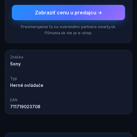
Zobraziť cenu u predajcu →
Presmerujeme ťa na overeného partnera smarty.sk.
PSmania.sk nie je e-shop.
Značka
Sony
Typ
Herné ovládače
EAN
711719023708