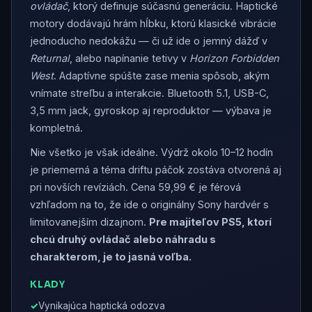
ovládač
, ktorý definuje súčasnú generáciu. Haptické
motory dodávajú hrám hĺbku, ktorú klasické vibrácie
jednoducho nedokážu — či už ide o jemný dážď v
Returnal
, alebo napínanie tetivy v
Horizon Forbidden
West
. Adaptívne spúšte zase menia spôsob, akým
vnímate streľbu a interakcie. Bluetooth 5.1, USB-C,
3,5 mm jack, gyroskop aj reproduktor — výbava je
kompletná.
Nie všetko je však ideálne. Výdrž okolo 10–12 hodín
je priemerná a téma driftu páčok zostáva otvorená aj
pri novších revíziách. Cena 59,99 € je férová
vzhľadom na to, že ide o originálny Sony hardvér s
limitovanejším dizajnom.
Pre majiteľov PS5, ktorí
chcú druhý ovládač alebo náhradu s
charakterom, je to jasná voľba.
KLADY
Vynikajúca haptická odozva