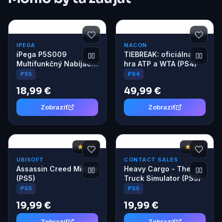
IPEGA
NACON
iPega P5S009
TIEBREAK: oficiálna
Multifunkčný Nabíjací
hra ATP a WTA (PS4)
Stojan pre PS5/PS5
PS5
PS4
Slim biely
18,99 €
49,99 €
Zobraziť
Zobraziť
★ 7,8
★ 6,2
UBISOFT
CONTACT SALES
Assassin Creed Mirage
Heavy Cargo - The
(PS5)
Truck Simulator (PS5)
PS5
PS5
19,99 €
19,99 €
Zobraziť
Zobraziť