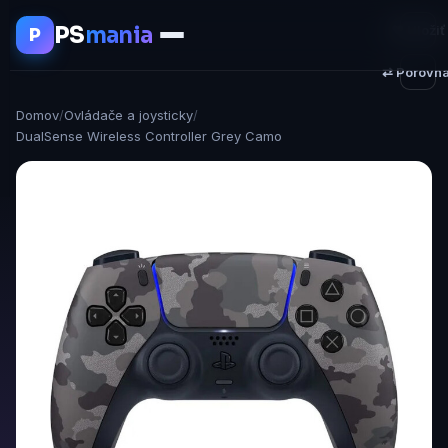
PS
mania
♥ Uložiť
P
⇄ Porovna
Domov
/
Ovládače a joysticky
/
DualSense Wireless Controller Grey Camo