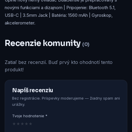
novými funkciami a dizajnom | Pripojenie: Bluetooth 5.1,
USB-C | 3.5mm Jack | Batéria: 1560 mAh | Gyroskop,
akcelerometer.
Recenzie komunity
(0)
Zatiaľ bez recenzií. Buď prvý kto ohodnotí tento
produkt!
Napíš recenziu
Bez registrácie. Príspevky moderujeme — žiadny spam ani
urážky.
Tvoje hodnotenie *
★
★
★
★
★