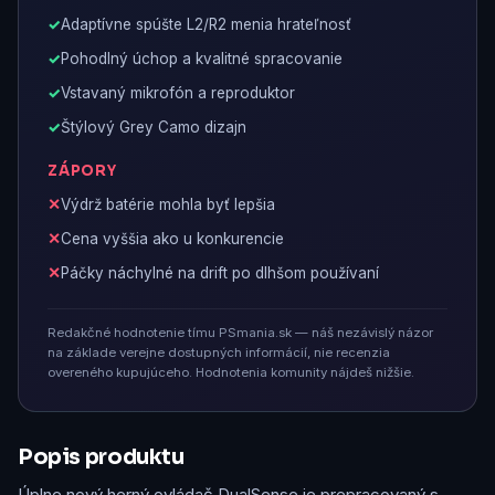
Adaptívne spúšte L2/R2 menia hrateľnosť
Pohodlný úchop a kvalitné spracovanie
Vstavaný mikrofón a reproduktor
Štýlový Grey Camo dizajn
ZÁPORY
Výdrž batérie mohla byť lepšia
Cena vyššia ako u konkurencie
Páčky náchylné na drift po dlhšom používaní
Redakčné hodnotenie tímu PSmania.sk — náš nezávislý názor
na základe verejne dostupných informácií, nie recenzia
overeného kupujúceho. Hodnotenia komunity nájdeš nižšie.
Popis produktu
Úplne nový herný ovládač DualSense je prepracovaný s