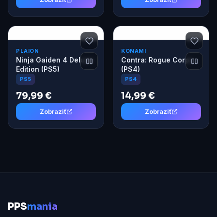
PLAION
KONAMI
Ninja Gaiden 4 Deluxe
Contra: Rogue Corps
Edition (PS5)
(PS4)
PS5
PS4
79,99 €
14,99 €
Zobraziť
Zobraziť
P
PS
mania