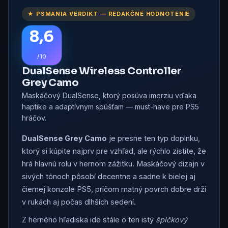
★ PSMANIA VERDIKT — REDAKČNÉ HODNOTENIE
8,6
/ 10
DualSense Wireless Controller
Grey Camo
Maskáčový DualSense, ktorý posúva imerziu vďaka
haptike a adaptívnym spúšťam — must-have pre PS5
hráčov.
DualSense Grey Camo
je presne ten typ doplnku,
ktorý si kúpite najprv pre vzhľad, ale rýchlo zistíte, že
hrá hlavnú rolu v hernom zážitku. Maskáčový dizajn v
sivých tónoch pôsobí decentne a sadne k bielej aj
čiernej konzole PS5, pričom matný povrch dobre drží
v rukách aj počas dlhších sedení.
Z herného hľadiska ide stále o ten istý
špičkový