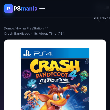
PS
mania
♥ Uložiť
P
⇄ Porovna
Domov
/
Hry na PlayStation 4
/
Crash Bandicoot 4: Its About Time (PS4)