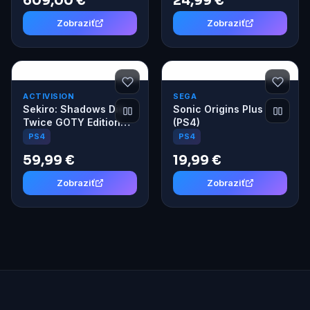
609,00 €
24,99 €
Zobraziť
Zobraziť
ACTIVISION
SEGA
Sekiro: Shadows Die
Sonic Origins Plus
Twice GOTY Edition
(PS4)
(PS4)
PS4
PS4
59,99 €
19,99 €
Zobraziť
Zobraziť