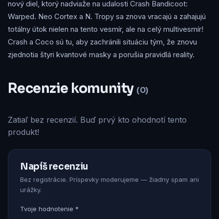
nový diel, ktorý nadviaže na udalosti Crash Bandicoot:
Warped. Neo Cortex a N. Tropy sa znova vracajú a zahajujú
totálny útok nielen na tento vesmír, ale na celý multivesmír!
Crash a Coco sú tu, aby zachránili situáciu tým, že znovu
zjednotia štyri kvantové masky a porušia pravidlá reality.
Recenzie komunity
(0)
Zatiaľ bez recenzií. Buď prvý kto ohodnotí tento
produkt!
Napíš recenziu
Bez registrácie. Príspevky moderujeme — žiadny spam ani
urážky.
Tvoje hodnotenie *