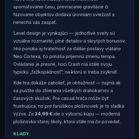
spomaľovanie času, prevracanie gravitácie či
fázovanie objektov dodáva úrovniam sviežosť a
nenechá vás zaspať.
Level design je vynikajúci — jednotlivé svety sú
vizuálne rozmanité, plné detailov a skrytých bonusov.
Hra ponúka aj hrateľnosť za ďalšie postavy vrátane
Neo Cortexa, čo prináša príjemnú zmenu tempa.
Ovládanie je presné, hoci Crash má stále svoju
typickú „ťažkopádnosť”, na ktorú si treba zvyknúť.
Kde hra dokáže zabolieť, je obtiažnosť — najmä ak
sa pustíte do zbierania všetkých drahokamov a
časových skúšok. Pre casual hráča môže byť
frustrujúca, no pre fanúšikov plošinoviek je to sladká
výzva. Za
24,99 €
ide o výbornú kúpu — moderná
plošinovka starej školy, ktorá stále má čo povedať.
KLADY