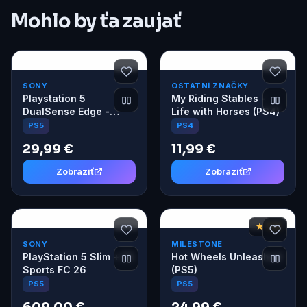
Mohlo by ťa zaujať
SONY
OSTATNÍ ZNAČKY
Playstation 5
My Riding Stables -
DualSense Edge -
Life with Horses (PS4)
Replaceable Stick
PS5
PS4
modules
29,99 €
11,99 €
Zobraziť
Zobraziť
★ 7,8
SONY
MILESTONE
PlayStation 5 Slim + EA
Hot Wheels Unleashed
Sports FC 26
(PS5)
PS5
PS5