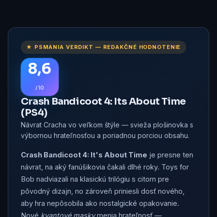
★ PSMANIA VERDIKT — REDAKČNÉ HODNOTENIE
8,6
/ 10
Crash Bandicoot 4: Its About Time
(PS4)
Návrat Cracha vo veľkom štýle — svieža plošinovka s
výbornou hrateľnosťou a poriadnou porciou obsahu.
Crash Bandicoot 4: It's About Time
je presne ten
návrat, na aký fanúšikovia čakali dlhé roky. Toys for
Bob nadviazali na klasickú trilógiu s citom pre
pôvodný dizajn, no zároveň priniesli dosť nového,
aby hra nepôsobila ako nostalgické opakovanie.
Nové
kvantové masky
menia hrateľnosť —