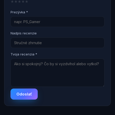
★
★
★
★
★
Prezývka *
Nadpis recenzie
Tvoja recenzia *
Odoslať