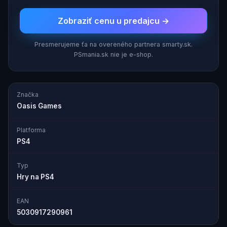
Zobraziť cenu u predajcu →
Presmerujeme ťa na overeného partnera smarty.sk.
PSmania.sk nie je e-shop.
Značka
Oasis Games
Platforma
PS4
Typ
Hry na PS4
EAN
5030917290961