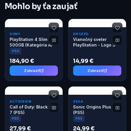
Mohlo by ťa zaujať
SONY
DIFUZED
PlayStation 4 Slim
Vianočný sveter
500GB (Kategória A)
PlayStation - Logo S
PS4
184,90 €
14,99 €
Zobraziť
Zobraziť
ACTIVISION
SEGA
Call of Duty: Black Ops
Sonic Origins Plus
7 (PS5)
(PS5)
PS5
PS5
27,99 €
24,99 €