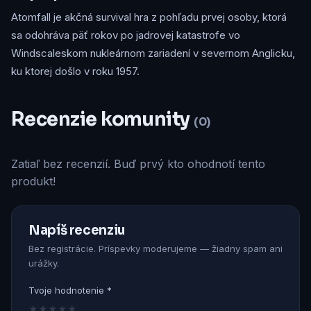
Atomfall je akčná survival hra z pohľadu prvej osoby, ktorá
sa odohráva päť rokov po jadrovej katastrofe vo
Windscaleskom nukleárnom zariadení v severnom Anglicku,
ku ktorej došlo v roku 1957.
Recenzie komunity
(0)
Zatiaľ bez recenzií. Buď prvý kto ohodnotí tento
produkt!
Napíš recenziu
Bez registrácie. Príspevky moderujeme — žiadny spam ani
urážky.
Tvoje hodnotenie *
★
★
★
★
★