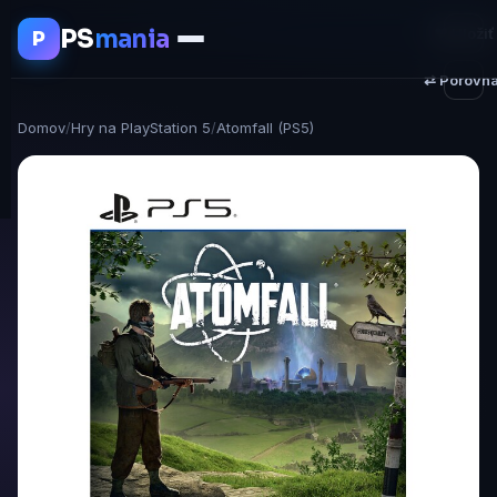
PS
mania
♥ Uložiť
P
⇄ Porovna
Domov
/
Hry na PlayStation 5
/
Atomfall (PS5)