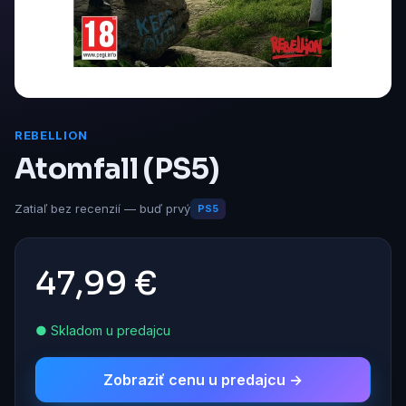
REBELLION
Atomfall (PS5)
Zatiaľ bez recenzií — buď prvý
PS5
47,99 €
● Skladom u predajcu
Zobraziť cenu u predajcu →