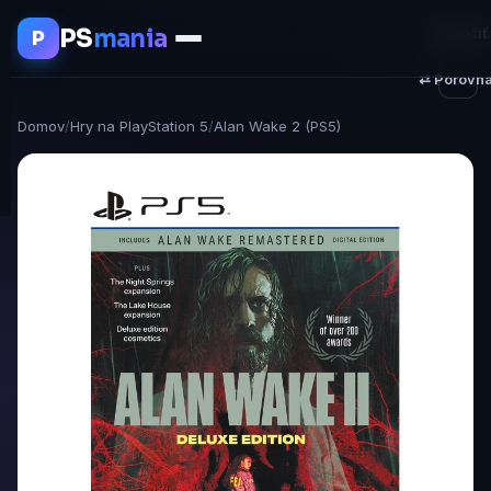
PS
mania
♥ Uložiť
P
⇄ Porovna
Domov
/
Hry na PlayStation 5
/
Alan Wake 2 (PS5)