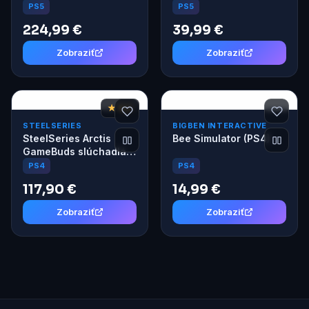
PS5 Midnight Black
PS5
PS5
224,99 €
39,99 €
Zobraziť
Zobraziť
★ 8,3
STEELSERIES
BIGBEN INTERACTIVE
SteelSeries Arctis
Bee Simulator (PS4)
GameBuds slúchadlá
čierna pre PS4/5, PC
PS4
PS4
117,90 €
14,99 €
Zobraziť
Zobraziť