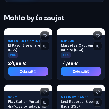
Mohlo by ťa zaujať
U&I ENTERTAINMENT
CAPCOM
El Paso, Elsewhere
Marvel vs Capcom
(PS5)
Infinite (PS4)
PS5
PS4
24,99 €
14,99 €
Zobraziť
Zobraziť
SONY
MAXIMUM GAMES
PlayStation Portal
Lost Records: Bloom &
diaľkový ovládač pre
Rage (PS5)