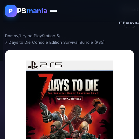
PS
mania
♥ Uložiť
P
⇄ Porovna
Domov
/
Hry na PlayStation 5
/
7 Days to Die Console Edition Survival Bundle (PS5)