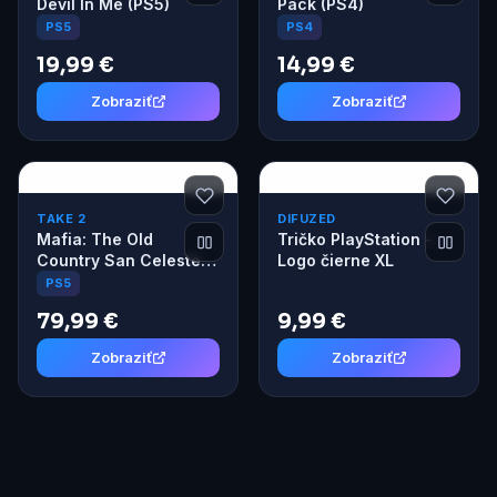
Devil In Me (PS5)
Pack (PS4)
PS5
PS4
19,99 €
14,99 €
Zobraziť
Zobraziť
TAKE 2
DIFUZED
Mafia: The Old
Tričko PlayStation -
Country San Celeste
Logo čierne XL
Edition (PS5)
PS5
79,99 €
9,99 €
Zobraziť
Zobraziť