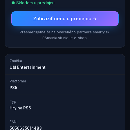
● Skladom u predajcu
Zobraziť cenu u predajcu →
Presmerujeme ťa na overeného partnera smarty.sk.
PSmania.sk nie je e-shop.
Značka
U&I Entertainment
Platforma
PS5
Typ
Hry na PS5
EAN
5056635614483