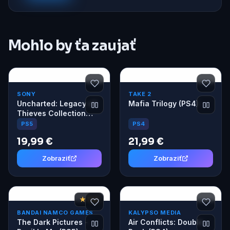
Mohlo by ťa zaujať
SONY
TAKE 2
Uncharted: Legacy of
Mafia Trilogy (PS4)
Thieves Collection
(PS5)
PS4
PS5
19,99 €
21,99 €
Zobraziť
Zobraziť
★ 7,4
BANDAI NAMCO GAMES
KALYPSO MEDIA
The Dark Pictures -
Air Conflicts: Double