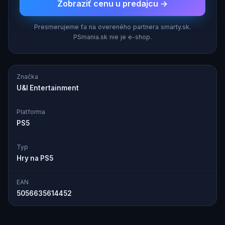
Zobraziť cenu u predajcu →
Presmerujeme ťa na overeného partnera smarty.sk.
PSmania.sk nie je e-shop.
Značka
U&I Entertainment
Platforma
PS5
Typ
Hry na PS5
EAN
5056635614452