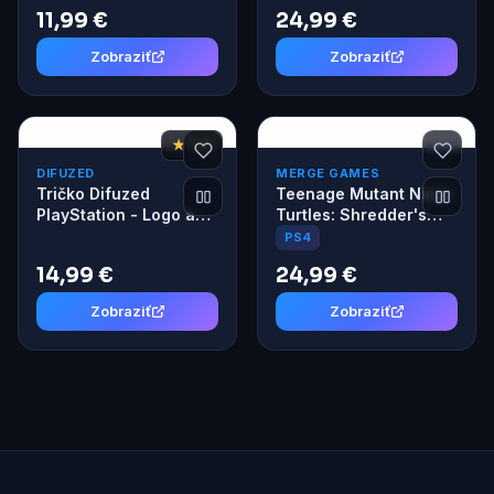
11,99 €
24,99 €
Zobraziť
Zobraziť
★ 7,8
DIFUZED
MERGE GAMES
Tričko Difuzed
Teenage Mutant Ninja
PlayStation - Logo a
Turtles: Shredder's
Symbol XL
Revenge (PS4)
PS4
14,99 €
24,99 €
Zobraziť
Zobraziť