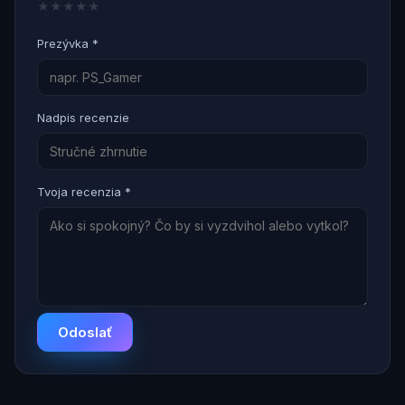
★
★
★
★
★
Prezývka *
Nadpis recenzie
Tvoja recenzia *
Odoslať