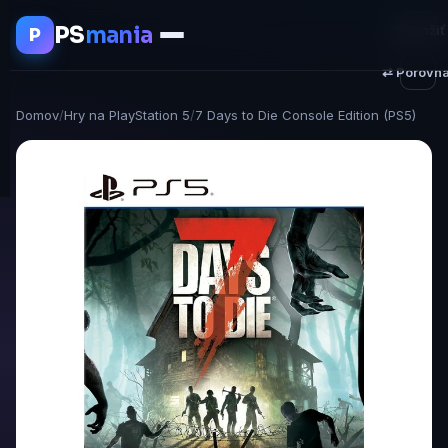
PS
mania
♥ Uložiť
P
⇄ Porovna
Domov
/
Hry na PlayStation 5
/
7 Days to Die Console Edition (PS5)