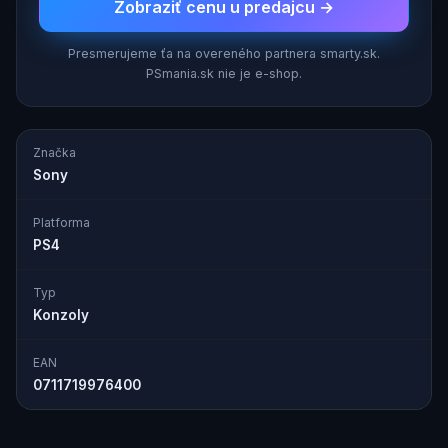
Zobraziť cenu u predajcu →
Presmerujeme ťa na overeného partnera smarty.sk.
PSmania.sk nie je e-shop.
Značka
Sony
Platforma
PS4
Typ
Konzoly
EAN
0711719976400