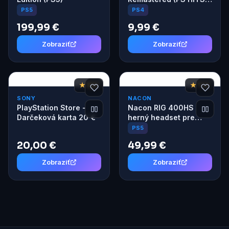
(PS4)
PS5
PS4
199,99 €
9,99 €
Zobraziť
Zobraziť
★ 8,6
★ 7,4
SONY
NACON
PlayStation Store -
Nacon RIG 400HS
Darčeková karta 20 €
herný headset pre
PS4/PS5 Arctic Camo
PS5
20,00 €
49,99 €
Zobraziť
Zobraziť