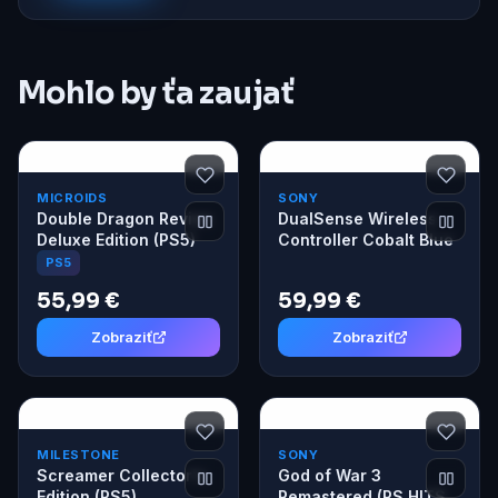
Mohlo by ťa zaujať
MICROIDS
SONY
Double Dragon Revive
DualSense Wireless
Deluxe Edition (PS5)
Controller Cobalt Blue
PS5
55,99 €
59,99 €
Zobraziť
Zobraziť
MILESTONE
SONY
Screamer Collector's
God of War 3
Edition (PS5)
Remastered (PS HITS)