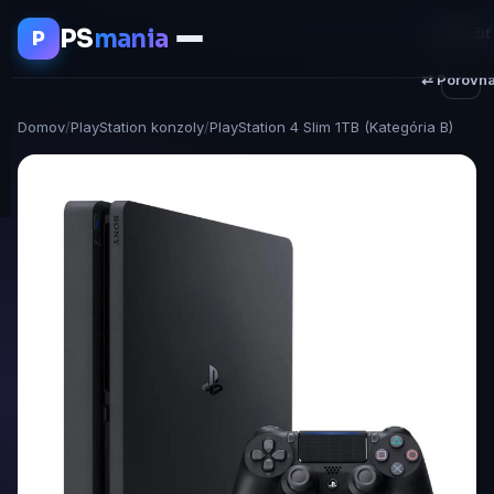
PS
mania
♥ Uložiť
P
⇄ Porovna
Domov
/
PlayStation konzoly
/
PlayStation 4 Slim 1TB (Kategória B)